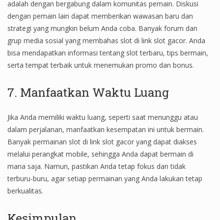
adalah dengan bergabung dalam komunitas pemain. Diskusi
dengan pemain lain dapat memberikan wawasan baru dan
strategi yang mungkin belum Anda coba. Banyak forum dan
grup media sosial yang membahas slot di link slot gacor. Anda
bisa mendapatkan informasi tentang slot terbaru, tips bermain,
serta tempat terbaik untuk menemukan promo dan bonus.
7. Manfaatkan Waktu Luang
Jika Anda memiliki waktu luang, seperti saat menunggu atau
dalam perjalanan, manfaatkan kesempatan ini untuk bermain.
Banyak permainan slot di link slot gacor yang dapat diakses
melalui perangkat mobile, sehingga Anda dapat bermain di
mana saja. Namun, pastikan Anda tetap fokus dan tidak
terburu-buru, agar setiap permainan yang Anda lakukan tetap
berkualitas.
Kesimpulan