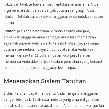
fokus dan tidak terbawa emosi. Tentukan berapa lama Anda
ingin bermain dan berapa banyak putaran yang ingin Anda
lakukan. Setelah itu, alokasikan anggaran Anda untuk setiap sesi
permainan.
Contoh:
Jika Anda berencana bermain selama dua jam,
alokasikan anggaran Anda sehingga Anda bisa memainkan
sejumlah putaran dalam waktu tersebut. Misalnya, jika setiap
putaran memerlukan biaya 5 ribu rupiah, maka Anda bisa
memainkan sekitar 23 putaran dalam dua jam. Ini akan
membantu Anda tidak terjebak dalam permainan yang berlarut-
larut dan menghabiskan anggaran lebih cepat.
Menerapkan Sistem Taruhan
Sistem taruhan dapat membantu Anda mengelola anggaran
dengan lebih baik. Salah satu metode yang umum digunakan
adalah sistem taruhan tetap, di mana Anda menentukan jumlah