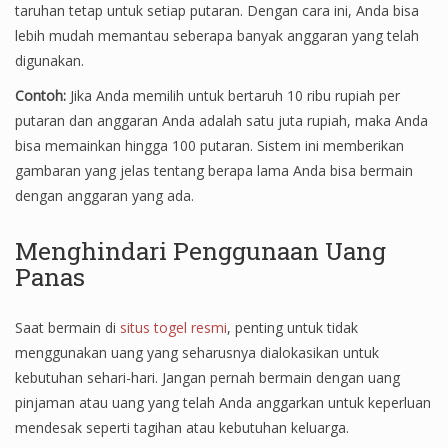
taruhan tetap untuk setiap putaran. Dengan cara ini, Anda bisa
lebih mudah memantau seberapa banyak anggaran yang telah
digunakan.
Contoh:
Jika Anda memilih untuk bertaruh 10 ribu rupiah per
putaran dan anggaran Anda adalah satu juta rupiah, maka Anda
bisa memainkan hingga 100 putaran. Sistem ini memberikan
gambaran yang jelas tentang berapa lama Anda bisa bermain
dengan anggaran yang ada.
Menghindari Penggunaan Uang
Panas
Saat bermain di
situs togel resmi
, penting untuk tidak
menggunakan uang yang seharusnya dialokasikan untuk
kebutuhan sehari-hari. Jangan pernah bermain dengan uang
pinjaman atau uang yang telah Anda anggarkan untuk keperluan
mendesak seperti tagihan atau kebutuhan keluarga.