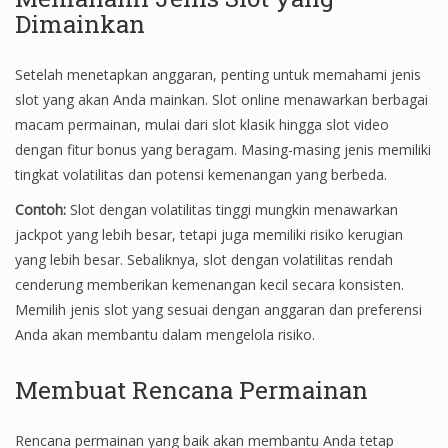
Dimainkan
Setelah menetapkan anggaran, penting untuk memahami jenis
slot yang akan Anda mainkan. Slot online menawarkan berbagai
macam permainan, mulai dari slot klasik hingga slot video
dengan fitur bonus yang beragam. Masing-masing jenis memiliki
tingkat volatilitas dan potensi kemenangan yang berbeda.
Contoh:
Slot dengan volatilitas tinggi mungkin menawarkan
jackpot yang lebih besar, tetapi juga memiliki risiko kerugian
yang lebih besar. Sebaliknya, slot dengan volatilitas rendah
cenderung memberikan kemenangan kecil secara konsisten.
Memilih jenis slot yang sesuai dengan anggaran dan preferensi
Anda akan membantu dalam mengelola risiko.
Membuat Rencana Permainan
Rencana permainan yang baik akan membantu Anda tetap