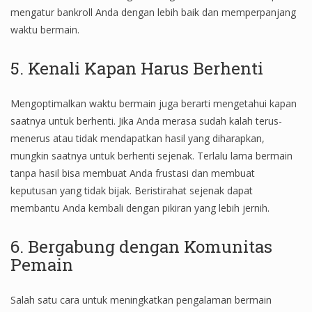
mengatur bankroll Anda dengan lebih baik dan memperpanjang
waktu bermain.
5. Kenali Kapan Harus Berhenti
Mengoptimalkan waktu bermain juga berarti mengetahui kapan
saatnya untuk berhenti. Jika Anda merasa sudah kalah terus-
menerus atau tidak mendapatkan hasil yang diharapkan,
mungkin saatnya untuk berhenti sejenak. Terlalu lama bermain
tanpa hasil bisa membuat Anda frustasi dan membuat
keputusan yang tidak bijak. Beristirahat sejenak dapat
membantu Anda kembali dengan pikiran yang lebih jernih.
6. Bergabung dengan Komunitas
Pemain
Salah satu cara untuk meningkatkan pengalaman bermain