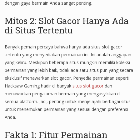
dengan gaya bermain Anda sangat penting.
Mitos 2: Slot Gacor Hanya Ada
di Situs Tertentu
Banyak pemain percaya bahwa hanya ada situs slot gacor
tertentu yang menyediakan permainan ini. Ini adalah anggapan
yang keliru. Meskipun beberapa situs mungkin memiliki koleksi
permainan yang lebih baik, tidak ada satu situs pun yang secara
eksklusif menawarkan slot gacor. Penyedia permainan seperti
Hacksaw Gaming hadir di banyak
situs slot gacor
dan
menawarkan pengalaman bermain yang mengasyikkan di
semua platform. Jadi, penting untuk menjelajahi berbagai situs
untuk menemukan permainan yang sesuai dengan preferensi
Anda.
Fakta 1: Fitur Permainan