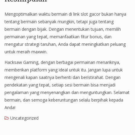
Mengoptimalkan waktu bermain di link slot gacor bukan hanya
tentang bermain sebanyak mungkin, tetapi juga tentang
bermain dengan bijak. Dengan menentukan tujuan, memilih
permainan yang tepat, memanfaatkan fitur bonus, dan
mengatur strategi taruhan, Anda dapat meningkatkan peluang
untuk meraih maxwin.
Hacksaw Gaming, dengan berbagai permainan menariknya,
memberikan platform yang ideal untuk itu. Jangan lupa untuk
mengenali kapan saatnya berhenti dan beristirahat. Dengan
pendekatan yang tepat, setiap sesi bermain bisa menjadi
pengalaman yang menyenangkan dan menguntungkan. Selamat
bermain, dan semoga keberuntungan selalu berpihak kepada
Anda!
Uncategorized