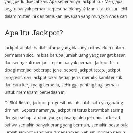
yang perlu dipecahkan. Apa sebenarnya jackpot itu? Mengapa
begitu banyak pemain terpesona olehnya? Mari kita telusuri lebih
dalam misteri ini dan temukan jawaban yang mungkin Anda cari.
Apa Itu Jackpot?
Jackpot adalah hadiah utama yang biasanya ditawarkan dalam
permainan slot. Ini bisa berupa jumlah uang yang sangat besar,
dan sering kali menjadi impian banyak pemain. Jackpot bisa
dibagi menjadi beberapa jenis, seperti jackpot tetap, jackpot
progresif, dan jackpot lokal. Setiap jenis memiliki karakteristik
dan cara kerja yang berbeda, sehingga penting bagi pemain
untuk memahami perbedaan ini.
Di
Slot Resmi
, jackpot progresif adalah salah satu yang paling
diminati. Seperti namanya, jackpot ini terus bertambah seiring
dengan setiap taruhan yang dipasang oleh pemain. Ini berarti
bahwa semakin banyak orang yang bermain, semakin besar pula
jumlah jackpot yang bisa dimenangkan. Sebuah momen penuh