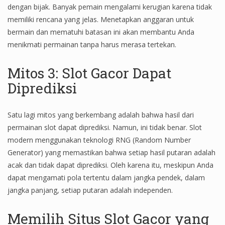
dengan bijak. Banyak pemain mengalami kerugian karena tidak
memiliki rencana yang jelas. Menetapkan anggaran untuk
bermain dan mematuhi batasan ini akan membantu Anda
menikmati permainan tanpa harus merasa tertekan.
Mitos 3: Slot Gacor Dapat
Diprediksi
Satu lagi mitos yang berkembang adalah bahwa hasil dari
permainan slot dapat diprediksi. Namun, ini tidak benar. Slot
modern menggunakan teknologi RNG (Random Number
Generator) yang memastikan bahwa setiap hasil putaran adalah
acak dan tidak dapat diprediksi. Oleh karena itu, meskipun Anda
dapat mengamati pola tertentu dalam jangka pendek, dalam
jangka panjang, setiap putaran adalah independen.
Memilih Situs Slot Gacor yang