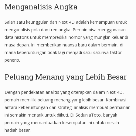
Menganalisis Angka
Salah satu keunggulan dari Next 4D adalah kemampuan untuk
menganalisis pola dan tren angka. Pemain bisa menggunakan
data historis untuk memprediksi nomor yang mungkin keluar di
masa depan. Ini memberikan nuansa baru dalam bermain, di
mana keberuntungan tidak lagi menjadi satu-satunya faktor
penentu.
Peluang Menang yang Lebih Besar
Dengan pendekatan analitis yang diterapkan dalam Next 4D,
pemain memiliki peluang menang yang lebih besar. Kombinasi
antara keberuntungan dan strategi analisis membuat permainan
ini semakin menarik untuk diikuti. Di SeduniaToto, banyak
pemain yang memanfaatkan kesempatan ini untuk meraih
hadiah besar.