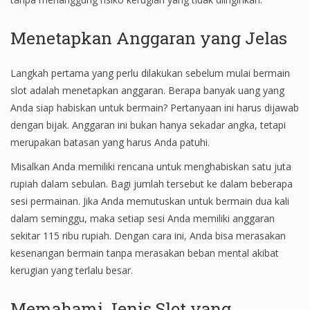
Menetapkan Anggaran yang Jelas
Langkah pertama yang perlu dilakukan sebelum mulai bermain
slot adalah menetapkan anggaran. Berapa banyak uang yang
Anda siap habiskan untuk bermain? Pertanyaan ini harus dijawab
dengan bijak. Anggaran ini bukan hanya sekadar angka, tetapi
merupakan batasan yang harus Anda patuhi.
Misalkan Anda memiliki rencana untuk menghabiskan satu juta
rupiah dalam sebulan. Bagi jumlah tersebut ke dalam beberapa
sesi permainan. Jika Anda memutuskan untuk bermain dua kali
dalam seminggu, maka setiap sesi Anda memiliki anggaran
sekitar 115 ribu rupiah. Dengan cara ini, Anda bisa merasakan
kesenangan bermain tanpa merasakan beban mental akibat
kerugian yang terlalu besar.
Memahami Jenis Slot yang