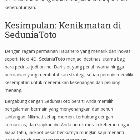
keberuntungan.
Kesimpulan: Kenikmatan di
SeduniaToto
Dengan ragam permainan Habanero yang menarik dan inovasi
seperti Next 4D,
SeduniaToto
menjadi destinasi utama bagi
para pecinta judi online. Dari slot yang penuh warna hingga
permainan yang membutuhkan strategi, setiap pemain memiliki
kesempatan untuk menemukan kesenangan dan peluang
menang.
Bergabung dengan SeduniaToto berarti Anda memilih
pengalaman bermain yang menyenangkan dan penuh
tantangan. Nikmati setiap momen, terhubung dengan
komunitas, dan siapkan diri Anda untuk meraih keberuntungan.
Siapa tahu, jackpot besar berikutnya mungkin saja menanti