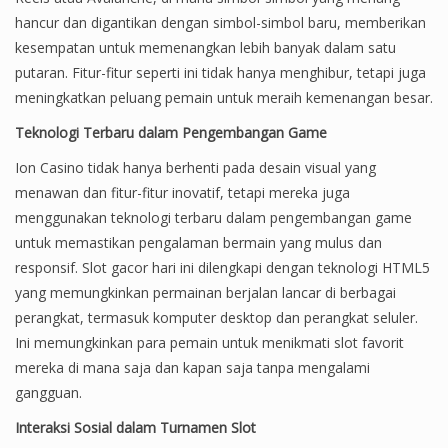
hancur dan digantikan dengan simbol-simbol baru, memberikan
kesempatan untuk memenangkan lebih banyak dalam satu
putaran. Fitur-fitur seperti ini tidak hanya menghibur, tetapi juga
meningkatkan peluang pemain untuk meraih kemenangan besar.
Teknologi Terbaru dalam Pengembangan Game
Ion Casino tidak hanya berhenti pada desain visual yang
menawan dan fitur-fitur inovatif, tetapi mereka juga
menggunakan teknologi terbaru dalam pengembangan game
untuk memastikan pengalaman bermain yang mulus dan
responsif. Slot gacor hari ini dilengkapi dengan teknologi HTML5
yang memungkinkan permainan berjalan lancar di berbagai
perangkat, termasuk komputer desktop dan perangkat seluler.
Ini memungkinkan para pemain untuk menikmati slot favorit
mereka di mana saja dan kapan saja tanpa mengalami
gangguan.
Interaksi Sosial dalam Turnamen Slot