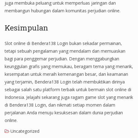
juga membuka peluang untuk memperluas jaringan dan
membangun hubungan dalam komunitas perjudian online.
Kesimpulan
Slot online di Bendera138 Login bukan sekadar permainan,
tetapi sebuah pengalaman yang mendalam dan memuaskan
bagi para penggemar perjudian. Dengan menggabungkan
keunggulan grafis yang memukau, beragam tema yang menarik,
kesempatan untuk meraih kemenangan besar, dan keamanan
yang terjamin, Bendera138 Login telah membuktikan dirinya
sebagai salah satu platform terbaik untuk bermain slot online di
Indonesia. Jelajahi sekarang juga ragam game slot yang menarik
di Bendera138 Login, dan nikmati setiap momen dalam
perjalanan Anda menuju kesuksesan dalam dunia perjudian
online.
Uncategorized