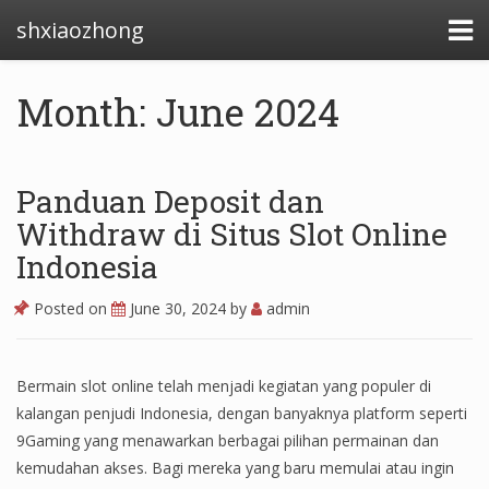
shxiaozhong
Month: June 2024
Panduan Deposit dan
Withdraw di Situs Slot Online
Indonesia
Posted on
June 30, 2024
by
admin
Bermain slot online telah menjadi kegiatan yang populer di
kalangan penjudi Indonesia, dengan banyaknya platform seperti
9Gaming yang menawarkan berbagai pilihan permainan dan
kemudahan akses. Bagi mereka yang baru memulai atau ingin