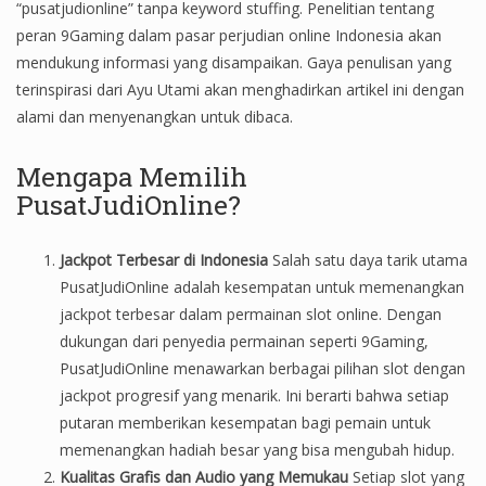
“pusatjudionline” tanpa keyword stuffing. Penelitian tentang
peran 9Gaming dalam pasar perjudian online Indonesia akan
mendukung informasi yang disampaikan. Gaya penulisan yang
terinspirasi dari Ayu Utami akan menghadirkan artikel ini dengan
alami dan menyenangkan untuk dibaca.
Mengapa Memilih
PusatJudiOnline?
Jackpot Terbesar di Indonesia
Salah satu daya tarik utama
PusatJudiOnline adalah kesempatan untuk memenangkan
jackpot terbesar dalam permainan slot online. Dengan
dukungan dari penyedia permainan seperti 9Gaming,
PusatJudiOnline menawarkan berbagai pilihan slot dengan
jackpot progresif yang menarik. Ini berarti bahwa setiap
putaran memberikan kesempatan bagi pemain untuk
memenangkan hadiah besar yang bisa mengubah hidup.
Kualitas Grafis dan Audio yang Memukau
Setiap slot yang