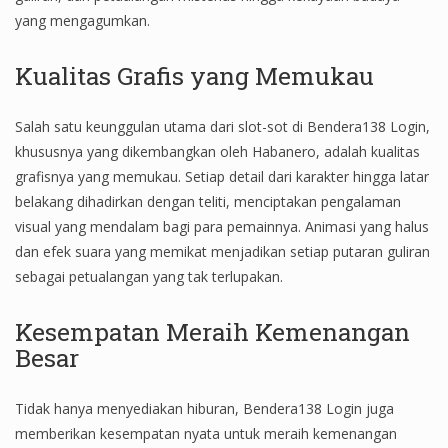
yang mengagumkan.
Kualitas Grafis yang Memukau
Salah satu keunggulan utama dari slot-sot di Bendera138 Login,
khususnya yang dikembangkan oleh Habanero, adalah kualitas
grafisnya yang memukau. Setiap detail dari karakter hingga latar
belakang dihadirkan dengan teliti, menciptakan pengalaman
visual yang mendalam bagi para pemainnya. Animasi yang halus
dan efek suara yang memikat menjadikan setiap putaran guliran
sebagai petualangan yang tak terlupakan.
Kesempatan Meraih Kemenangan
Besar
Tidak hanya menyediakan hiburan, Bendera138 Login juga
memberikan kesempatan nyata untuk meraih kemenangan