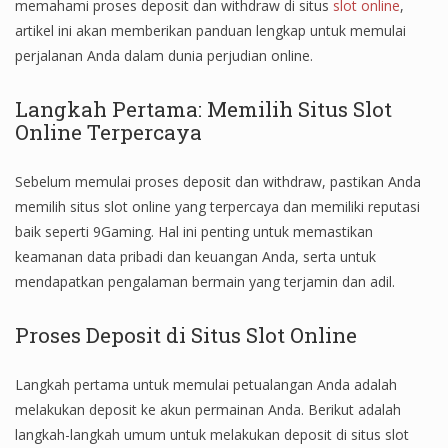
memahami proses deposit dan withdraw di situs
slot online
,
artikel ini akan memberikan panduan lengkap untuk memulai
perjalanan Anda dalam dunia perjudian online.
Langkah Pertama: Memilih Situs Slot
Online Terpercaya
Sebelum memulai proses deposit dan withdraw, pastikan Anda
memilih situs slot online yang terpercaya dan memiliki reputasi
baik seperti 9Gaming. Hal ini penting untuk memastikan
keamanan data pribadi dan keuangan Anda, serta untuk
mendapatkan pengalaman bermain yang terjamin dan adil.
Proses Deposit di Situs Slot Online
Langkah pertama untuk memulai petualangan Anda adalah
melakukan deposit ke akun permainan Anda. Berikut adalah
langkah-langkah umum untuk melakukan deposit di situs slot