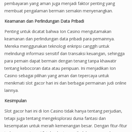
pembayaran yang aman juga menjadi faktor penting yang
membuat pengalaman bermain semakin menyenangkan.
Keamanan dan Perlindungan Data Pribadi
Penting untuk dicatat bahwa Ion Casino mengutamakan
keamanan dan perlindungan data pribadi para pemainnya.
Mereka menggunakan teknologi enkripsi canggih untuk
melindungi informasi sensitif dan transaksi keuangan, sehingga
para pemain dapat bermain dengan tenang tanpa khawatir
tentang kebocoran data atau penipuan. Ini menjadikan Ion
Casino sebagai pilihan yang aman dan tepercaya untuk
menikmati slot gacor hari ini dan berbagai permainan judi online
lainnya.
Kesimpulan
Slot gacor hari ini di Ion Casino tidak hanya tentang perjudian,
tetapi juga tentang mengeksplorasi dunia fantasi dan
kesempatan untuk meraih kemenangan besar. Dengan fitur-fitur