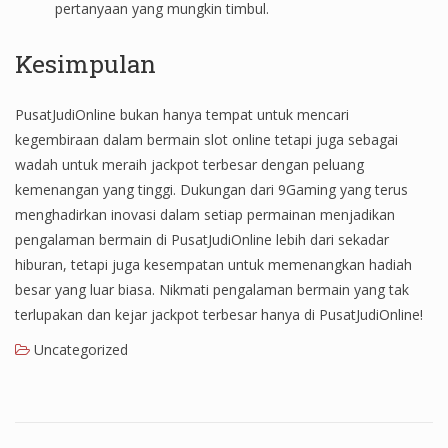
pertanyaan yang mungkin timbul.
Kesimpulan
PusatJudiOnline bukan hanya tempat untuk mencari
kegembiraan dalam bermain slot online tetapi juga sebagai
wadah untuk meraih jackpot terbesar dengan peluang
kemenangan yang tinggi. Dukungan dari 9Gaming yang terus
menghadirkan inovasi dalam setiap permainan menjadikan
pengalaman bermain di PusatJudiOnline lebih dari sekadar
hiburan, tetapi juga kesempatan untuk memenangkan hadiah
besar yang luar biasa. Nikmati pengalaman bermain yang tak
terlupakan dan kejar jackpot terbesar hanya di PusatJudiOnline!
Uncategorized