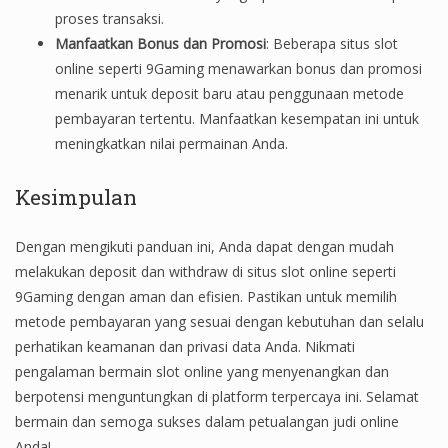
proses transaksi.
Manfaatkan Bonus dan Promosi
: Beberapa situs slot
online seperti 9Gaming menawarkan bonus dan promosi
menarik untuk deposit baru atau penggunaan metode
pembayaran tertentu. Manfaatkan kesempatan ini untuk
meningkatkan nilai permainan Anda.
Kesimpulan
Dengan mengikuti panduan ini, Anda dapat dengan mudah
melakukan deposit dan withdraw di situs slot online seperti
9Gaming dengan aman dan efisien. Pastikan untuk memilih
metode pembayaran yang sesuai dengan kebutuhan dan selalu
perhatikan keamanan dan privasi data Anda. Nikmati
pengalaman bermain slot online yang menyenangkan dan
berpotensi menguntungkan di platform terpercaya ini. Selamat
bermain dan semoga sukses dalam petualangan judi online
Anda!