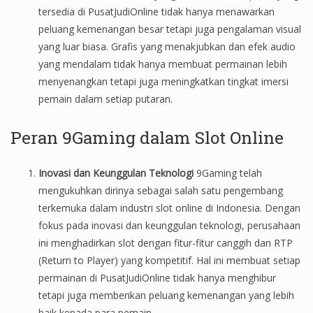
tersedia di PusatJudiOnline tidak hanya menawarkan
peluang kemenangan besar tetapi juga pengalaman visual
yang luar biasa. Grafis yang menakjubkan dan efek audio
yang mendalam tidak hanya membuat permainan lebih
menyenangkan tetapi juga meningkatkan tingkat imersi
pemain dalam setiap putaran.
Peran 9Gaming dalam Slot Online
Inovasi dan Keunggulan Teknologi
9Gaming telah
mengukuhkan dirinya sebagai salah satu pengembang
terkemuka dalam industri slot online di Indonesia. Dengan
fokus pada inovasi dan keunggulan teknologi, perusahaan
ini menghadirkan slot dengan fitur-fitur canggih dan RTP
(Return to Player) yang kompetitif. Hal ini membuat setiap
permainan di PusatJudiOnline tidak hanya menghibur
tetapi juga memberikan peluang kemenangan yang lebih
baik kepada para pemain.