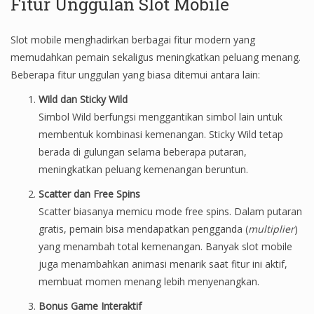
Fitur Unggulan Slot Mobile
Slot mobile menghadirkan berbagai fitur modern yang
memudahkan pemain sekaligus meningkatkan peluang menang.
Beberapa fitur unggulan yang biasa ditemui antara lain:
Wild dan Sticky Wild
Simbol Wild berfungsi menggantikan simbol lain untuk
membentuk kombinasi kemenangan. Sticky Wild tetap
berada di gulungan selama beberapa putaran,
meningkatkan peluang kemenangan beruntun.
Scatter dan Free Spins
Scatter biasanya memicu mode free spins. Dalam putaran
gratis, pemain bisa mendapatkan pengganda (
multiplier
)
yang menambah total kemenangan. Banyak slot mobile
juga menambahkan animasi menarik saat fitur ini aktif,
membuat momen menang lebih menyenangkan.
Bonus Game Interaktif