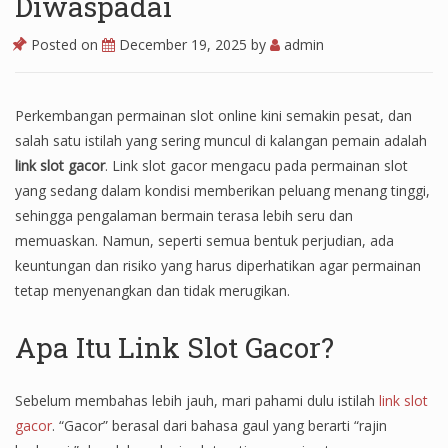
Diwaspadai
Posted on
December 19, 2025
by
admin
Perkembangan permainan slot online kini semakin pesat, dan
salah satu istilah yang sering muncul di kalangan pemain adalah
link slot gacor
. Link slot gacor mengacu pada permainan slot
yang sedang dalam kondisi memberikan peluang menang tinggi,
sehingga pengalaman bermain terasa lebih seru dan
memuaskan. Namun, seperti semua bentuk perjudian, ada
keuntungan dan risiko yang harus diperhatikan agar permainan
tetap menyenangkan dan tidak merugikan.
Apa Itu Link Slot Gacor?
Sebelum membahas lebih jauh, mari pahami dulu istilah
link slot
gacor
. “Gacor” berasal dari bahasa gaul yang berarti “rajin