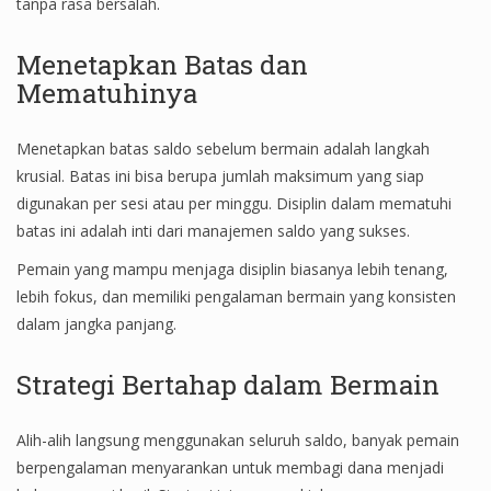
tanpa rasa bersalah.
Menetapkan Batas dan
Mematuhinya
Menetapkan batas saldo sebelum bermain adalah langkah
krusial. Batas ini bisa berupa jumlah maksimum yang siap
digunakan per sesi atau per minggu. Disiplin dalam mematuhi
batas ini adalah inti dari manajemen saldo yang sukses.
Pemain yang mampu menjaga disiplin biasanya lebih tenang,
lebih fokus, dan memiliki pengalaman bermain yang konsisten
dalam jangka panjang.
Strategi Bertahap dalam Bermain
Alih-alih langsung menggunakan seluruh saldo, banyak pemain
berpengalaman menyarankan untuk membagi dana menjadi