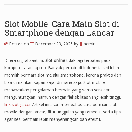
Slot Mobile: Cara Main Slot di
Smartphone dengan Lancar
Posted on
December 23, 2025
by
admin
Di era digital saat ini,
slot online
tidak lagi terbatas pada
komputer atau laptop. Banyak pemain di Indonesia kini lebih
memilih bermain slot melalui smartphone, karena praktis dan
bisa dimainkan kapan saja, di mana saja. Slot mobile
menawarkan pengalaman bermain yang sama seru dan
menguntungkan, namun dengan fleksibilitas yang lebih tinggi.
link slot gacor
Artikel ini akan membahas cara bermain slot
mobile dengan lancar, fitur unggulan yang tersedia, serta tips
agar sesi bermain lebih menyenangkan dan efektif.