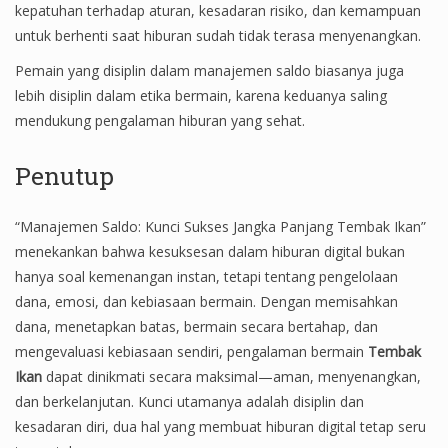
kepatuhan terhadap aturan, kesadaran risiko, dan kemampuan
untuk berhenti saat hiburan sudah tidak terasa menyenangkan.
Pemain yang disiplin dalam manajemen saldo biasanya juga
lebih disiplin dalam etika bermain, karena keduanya saling
mendukung pengalaman hiburan yang sehat.
Penutup
“Manajemen Saldo: Kunci Sukses Jangka Panjang Tembak Ikan”
menekankan bahwa kesuksesan dalam hiburan digital bukan
hanya soal kemenangan instan, tetapi tentang pengelolaan
dana, emosi, dan kebiasaan bermain. Dengan memisahkan
dana, menetapkan batas, bermain secara bertahap, dan
mengevaluasi kebiasaan sendiri, pengalaman bermain
Tembak
Ikan
dapat dinikmati secara maksimal—aman, menyenangkan,
dan berkelanjutan. Kunci utamanya adalah disiplin dan
kesadaran diri, dua hal yang membuat hiburan digital tetap seru