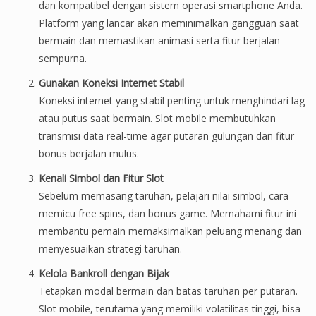
dan kompatibel dengan sistem operasi smartphone Anda.
Platform yang lancar akan meminimalkan gangguan saat
bermain dan memastikan animasi serta fitur berjalan
sempurna.
Gunakan Koneksi Internet Stabil
Koneksi internet yang stabil penting untuk menghindari lag
atau putus saat bermain. Slot mobile membutuhkan
transmisi data real-time agar putaran gulungan dan fitur
bonus berjalan mulus.
Kenali Simbol dan Fitur Slot
Sebelum memasang taruhan, pelajari nilai simbol, cara
memicu free spins, dan bonus game. Memahami fitur ini
membantu pemain memaksimalkan peluang menang dan
menyesuaikan strategi taruhan.
Kelola Bankroll dengan Bijak
Tetapkan modal bermain dan batas taruhan per putaran.
Slot mobile, terutama yang memiliki volatilitas tinggi, bisa