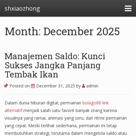
shxiaozhong
Month: December 2025
Manajemen Saldo: Kunci
Sukses Jangka Panjang
Tembak Ikan
Posted on
December 31, 2025
by
admin
Dalam dunia hiburan digital, permainan
bolago88 link
alternatif
menjadi salah satu favorit banyak orang karena
visualnya yang ramai, animasi yang seru, dan ritme permainan
yang cepat. Meski terlihat sederhana, permainan ini tetap
membutuhkan strategi, terutama dalam mengelola saldo atau