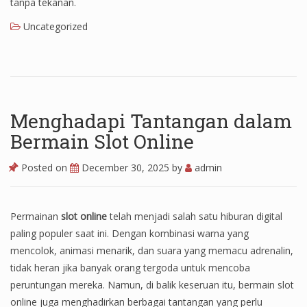
tanpa tekanan.
Uncategorized
Menghadapi Tantangan dalam
Bermain Slot Online
Posted on
December 30, 2025
by
admin
Permainan
slot online
telah menjadi salah satu hiburan digital
paling populer saat ini. Dengan kombinasi warna yang
mencolok, animasi menarik, dan suara yang memacu adrenalin,
tidak heran jika banyak orang tergoda untuk mencoba
peruntungan mereka. Namun, di balik keseruan itu, bermain slot
online juga menghadirkan berbagai tantangan yang perlu