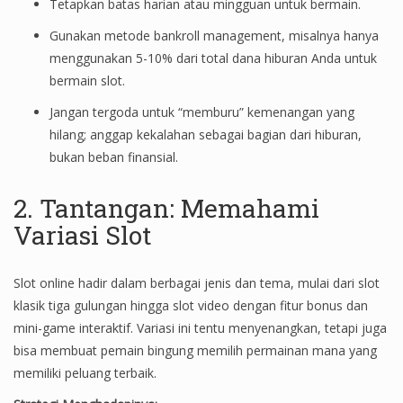
Tetapkan batas harian atau mingguan untuk bermain.
Gunakan metode bankroll management, misalnya hanya
menggunakan 5-10% dari total dana hiburan Anda untuk
bermain slot.
Jangan tergoda untuk “memburu” kemenangan yang
hilang; anggap kekalahan sebagai bagian dari hiburan,
bukan beban finansial.
2. Tantangan: Memahami
Variasi Slot
Slot online hadir dalam berbagai jenis dan tema, mulai dari slot
klasik tiga gulungan hingga slot video dengan fitur bonus dan
mini-game interaktif. Variasi ini tentu menyenangkan, tetapi juga
bisa membuat pemain bingung memilih permainan mana yang
memiliki peluang terbaik.