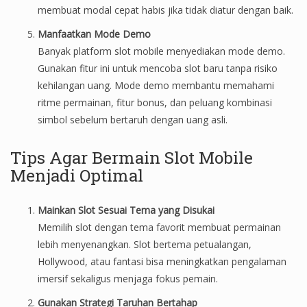
membuat modal cepat habis jika tidak diatur dengan baik.
Manfaatkan Mode Demo
Banyak platform slot mobile menyediakan mode demo.
Gunakan fitur ini untuk mencoba slot baru tanpa risiko
kehilangan uang. Mode demo membantu memahami
ritme permainan, fitur bonus, dan peluang kombinasi
simbol sebelum bertaruh dengan uang asli.
Tips Agar Bermain Slot Mobile
Menjadi Optimal
Mainkan Slot Sesuai Tema yang Disukai
Memilih slot dengan tema favorit membuat permainan
lebih menyenangkan. Slot bertema petualangan,
Hollywood, atau fantasi bisa meningkatkan pengalaman
imersif sekaligus menjaga fokus pemain.
Gunakan Strategi Taruhan Bertahap