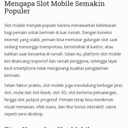
Mengapa Slot Mobile Semakin
Populer
Slot mobile menjadi populer karena menawarkan kebebasan
bagi pemain untuk bermain di luar rumah. Dengan koneksi
internet yang stabil, pemain bisa memutar gulungan slot saat
sedang menunggu transportasi, beristirahat di kantor, atau
bahkan saat bersantai di rumah. Selain itu, platform slot mobile
kini dirancang responsif dan ramah pengguna, sehingga layar
kecil smartphone tidak mengurangi kualitas pengalaman
bermain.
Selain faktor praktis, slot mobile juga mendukung berbagai jenis
slot, mulai dari slot klasik, slot 3D, slot bertema petualangan,
hingga slot jackpot progresif. Pemain tetap bisa menikmati
visual menawan, efek suara, dan fitur bonus interaktif, sama
seperti versi desktop.