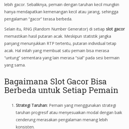
lebih gacor. Sebaliknya, pemain dengan taruhan kecil mungkin
hanya mendapatkan kemenangan kecil atau jarang, sehingga
pengalaman “gacor” terasa berbeda.
Selain itu, RNG (Random Number Generator) di setiap
slot gacor
memastikan hasil putaran acak. Meskipun statistik jangka
panjang menunjukkan RTP tertentu, putaran individual tetap
acak. Hal inilah yang membuat satu pemain bisa merasa
“untung” sementara yang lain merasa “sial” pada sesi bermain
yang sama.
Bagaimana Slot Gacor Bisa
Berbeda untuk Setiap Pemain
Strategi Taruhan
: Pemain yang menggunakan strategi
taruhan progresif atau menyesuaikan modal dengan baik
cenderung merasakan pengalaman menang lebih
konsisten.