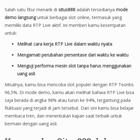
Salah satu fitur menarik di
situs888
adalah tersedianya
mode
demo langsung
untuk berbagai slot online, termasuk yang
memiliki data RTP Live aktif. Ini memberi kamu kesempatan
untuk:
Melihat cara kerja RTP Live dalam waktu nyata
Mengamati perubahan persentase dari waktu ke waktu
Menguji performa mesin slot tanpa harus menggunakan
uang asli
Misalnya, kamu bisa mencoba slot populer dengan RTP Teoritis
96,5%. Di mode demo, kamu akan melihat bahwa RTP Live bisa
saja berada di angka 98% atau turun ke 94%, tergantung pada
fluktuasi yang terjadi di jam tersebut. Dari sini kamu bisa belajar
membaca tren, dan menentukan kapan saat terbaik untuk
bermain dengan uang asli.