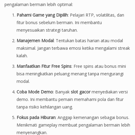
pengalaman bermain lebih optimal:
Pahami Game yang Dipilih
: Pelajari RTP, volatilitas, dan
fitur bonus sebelum bermain. Ini membantu
menyesuaikan strategi taruhan.
Manajemen Modal
: Tentukan batas harian atau modal
maksimal. Jangan terbawa emosi ketika mengalami streak
kalah.
Manfaatkan Fitur Free Spins
: Free spins atau bonus mini
bisa meningkatkan peluang menang tanpa mengurangi
modal.
Coba Mode Demo
: Banyak
slot gacor
menyediakan versi
demo. Ini membantu pemain memahami pola dan fitur
tanpa risiko kehilangan uang.
Fokus pada Hiburan
: Anggap kemenangan sebagai bonus.
Menikmati gameplay membuat pengalaman bermain lebih
menyenangkan.