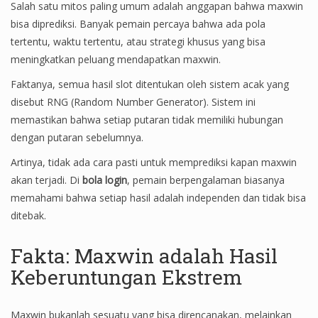
Salah satu mitos paling umum adalah anggapan bahwa maxwin
bisa diprediksi. Banyak pemain percaya bahwa ada pola
tertentu, waktu tertentu, atau strategi khusus yang bisa
meningkatkan peluang mendapatkan maxwin.
Faktanya, semua hasil slot ditentukan oleh sistem acak yang
disebut RNG (Random Number Generator). Sistem ini
memastikan bahwa setiap putaran tidak memiliki hubungan
dengan putaran sebelumnya.
Artinya, tidak ada cara pasti untuk memprediksi kapan maxwin
akan terjadi. Di
bola login
, pemain berpengalaman biasanya
memahami bahwa setiap hasil adalah independen dan tidak bisa
ditebak.
Fakta: Maxwin adalah Hasil
Keberuntungan Ekstrem
Maxwin bukanlah sesuatu yang bisa direncanakan, melainkan