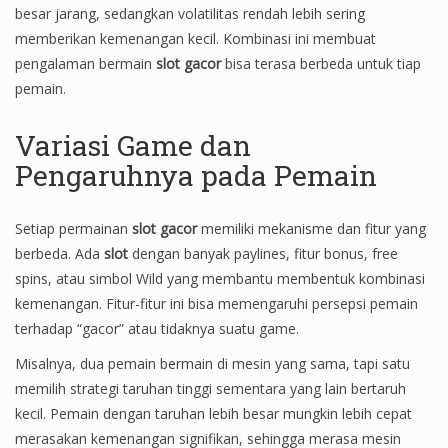
besar jarang, sedangkan volatilitas rendah lebih sering
memberikan kemenangan kecil. Kombinasi ini membuat
pengalaman bermain
slot gacor
bisa terasa berbeda untuk tiap
pemain.
Variasi Game dan
Pengaruhnya pada Pemain
Setiap permainan
slot gacor
memiliki mekanisme dan fitur yang
berbeda. Ada
slot
dengan banyak paylines, fitur bonus, free
spins, atau simbol Wild yang membantu membentuk kombinasi
kemenangan. Fitur-fitur ini bisa memengaruhi persepsi pemain
terhadap “gacor” atau tidaknya suatu game.
Misalnya, dua pemain bermain di mesin yang sama, tapi satu
memilih strategi taruhan tinggi sementara yang lain bertaruh
kecil. Pemain dengan taruhan lebih besar mungkin lebih cepat
merasakan kemenangan signifikan, sehingga merasa mesin