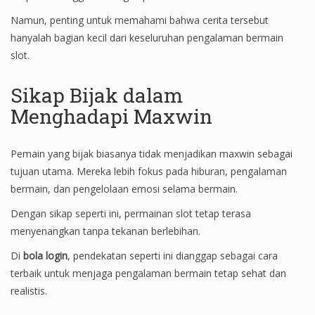
Namun, penting untuk memahami bahwa cerita tersebut
hanyalah bagian kecil dari keseluruhan pengalaman bermain
slot.
Sikap Bijak dalam
Menghadapi Maxwin
Pemain yang bijak biasanya tidak menjadikan maxwin sebagai
tujuan utama. Mereka lebih fokus pada hiburan, pengalaman
bermain, dan pengelolaan emosi selama bermain.
Dengan sikap seperti ini, permainan slot tetap terasa
menyenangkan tanpa tekanan berlebihan.
Di
bola login
, pendekatan seperti ini dianggap sebagai cara
terbaik untuk menjaga pengalaman bermain tetap sehat dan
realistis.