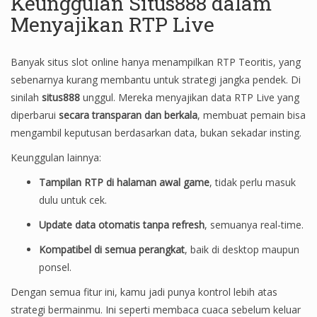
Keunggulan Situs888 dalam
Menyajikan RTP Live
Banyak situs slot online hanya menampilkan RTP Teoritis, yang
sebenarnya kurang membantu untuk strategi jangka pendek. Di
sinilah
situs888
unggul. Mereka menyajikan data RTP Live yang
diperbarui
secara transparan dan berkala
, membuat pemain bisa
mengambil keputusan berdasarkan data, bukan sekadar insting.
Keunggulan lainnya:
Tampilan RTP di halaman awal game
, tidak perlu masuk
dulu untuk cek.
Update data otomatis tanpa refresh
, semuanya real-time.
Kompatibel di semua perangkat
, baik di desktop maupun
ponsel.
Dengan semua fitur ini, kamu jadi punya kontrol lebih atas
strategi bermainmu. Ini seperti membaca cuaca sebelum keluar