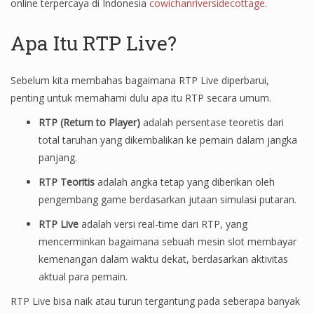
online terpercaya di Indonesia
cowichanriversidecottage
.
Apa Itu RTP Live?
Sebelum kita membahas bagaimana RTP Live diperbarui,
penting untuk memahami dulu apa itu RTP secara umum.
RTP (Return to Player)
adalah persentase teoretis dari
total taruhan yang dikembalikan ke pemain dalam jangka
panjang.
RTP Teoritis
adalah angka tetap yang diberikan oleh
pengembang game berdasarkan jutaan simulasi putaran.
RTP Live
adalah versi real-time dari RTP, yang
mencerminkan bagaimana sebuah mesin slot membayar
kemenangan dalam waktu dekat, berdasarkan aktivitas
aktual para pemain.
RTP Live bisa naik atau turun tergantung pada seberapa banyak