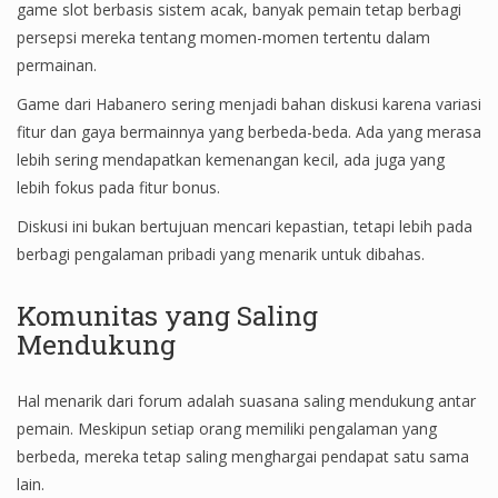
game slot berbasis sistem acak, banyak pemain tetap berbagi
persepsi mereka tentang momen-momen tertentu dalam
permainan.
Game dari
Habanero
sering menjadi bahan diskusi karena variasi
fitur dan gaya bermainnya yang berbeda-beda. Ada yang merasa
lebih sering mendapatkan kemenangan kecil, ada juga yang
lebih fokus pada fitur bonus.
Diskusi ini bukan bertujuan mencari kepastian, tetapi lebih pada
berbagi pengalaman pribadi yang menarik untuk dibahas.
Komunitas yang Saling
Mendukung
Hal menarik dari forum adalah suasana saling mendukung antar
pemain. Meskipun setiap orang memiliki pengalaman yang
berbeda, mereka tetap saling menghargai pendapat satu sama
lain.