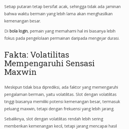
Setiap putaran tetap bersifat acak, sehingga tidak ada jaminan
bahwa waktu bermain yang lebih lama akan menghasilkan
kemenangan besar.
Di
bola login
, pemain yang memahami hal ini biasanya lebih
fokus pada pengelolaan permainan daripada mengejar durasi.
Fakta: Volatilitas
Mempengaruhi Sensasi
Maxwin
Meskipun tidak bisa diprediksi, ada faktor yang memengaruhi
pengalaman bermain, yaitu volatilitas. Slot dengan volatilitas
tinggi biasanya memiliki potensi kemenangan besar, termasuk
peluang maxwin, tetapi dengan frekuensi yang lebih jarang.
Sebaliknya, slot dengan volatilitas rendah lebih sering
memberikan kemenangan kecil, tetapi jarang mencapai hasil