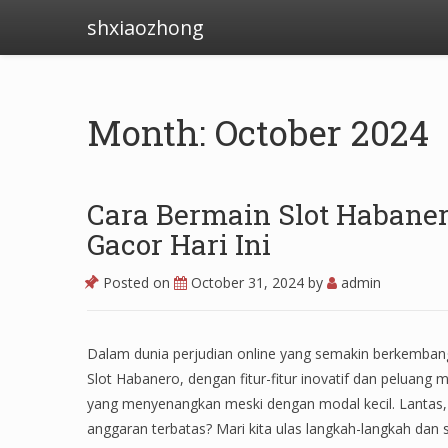
shxiaozhong
Month: October 2024
Cara Bermain Slot Habaner
Gacor Hari Ini
Posted on
October 31, 2024
by
admin
Dalam dunia perjudian online yang semakin berkemban
Slot Habanero, dengan fitur-fitur inovatif dan pelua
yang menyenangkan meski dengan modal kecil. Lantas
anggaran terbatas? Mari kita ulas langkah-langkah dan s