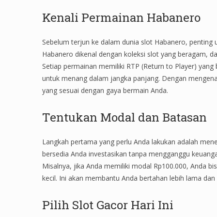
Kenali Permainan Habanero
Sebelum terjun ke dalam dunia slot Habanero, pentin
Habanero dikenal dengan koleksi slot yang beragam, d
Setiap permainan memiliki RTP (Return to Player) yang
untuk menang dalam jangka panjang. Dengan mengenali
yang sesuai dengan gaya bermain Anda.
Tentukan Modal dan Batasan
Langkah pertama yang perlu Anda lakukan adalah men
bersedia Anda investasikan tanpa mengganggu keuangan s
Misalnya, jika Anda memiliki modal Rp100.000, Anda b
kecil. Ini akan membantu Anda bertahan lebih lama da
Pilih Slot Gacor Hari Ini