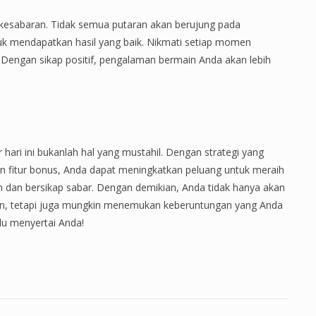
h kesabaran. Tidak semua putaran akan berujung pada
k mendapatkan hasil yang baik. Nikmati setiap momen
 Dengan sikap positif, pengalaman bermain Anda akan lebih
hari ini bukanlah hal yang mustahil. Dengan strategi yang
an fitur bonus, Anda dapat meningkatkan peluang untuk meraih
 dan bersikap sabar. Dengan demikian, Anda tidak hanya akan
, tetapi juga mungkin menemukan keberuntungan yang Anda
lu menyertai Anda!