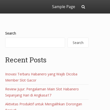
Sample Page
Search
Search
Recent Posts
Inovasi Terbaru Habanero yang Wajib Dicoba
Member Slot Gacor
Review Jujur: Pengalaman Main Slot Habanero
Sepanjang Hari di Angkasa17
Aktivitas Produktif untuk Mengalihkan Dorongan