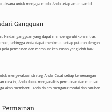
 bijaksana untuk menjaga modal Anda tetap aman sambil
ndari Gangguan
nan. Hindari gangguan yang dapat mempengaruhi konsentrasi
rmain, sehingga Anda dapat menikmati setiap putaran dengan
 pola permainan dan membuat keputusan yang lebih baik.
untuk mengevaluasi strategi Anda. Catat setiap kemenangan
an cara ini, Anda dapat menganalisis permainan dan mencari
i juga akan membantu Anda dalam mengatur modal dan taruhan
i Permainan