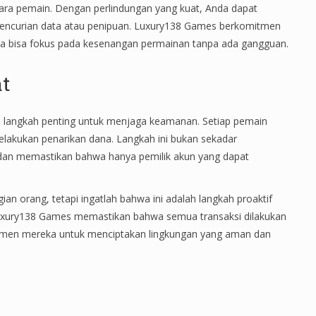
ara pemain. Dengan perlindungan yang kuat, Anda dapat
 pencurian data atau penipuan. Luxury138 Games berkomitmen
da bisa fokus pada kesenangan permainan tanpa ada gangguan.
at
di langkah penting untuk menjaga keamanan. Setiap pemain
elakukan penarikan dana. Langkah ini bukan sekadar
 dan memastikan bahwa hanya pemilik akun yang dapat
gian orang, tetapi ingatlah bahwa ini adalah langkah proaktif
 Luxury138 Games memastikan bahwa semua transaksi dilakukan
omitmen mereka untuk menciptakan lingkungan yang aman dan