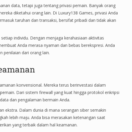
nan data, tetapi juga tentang privasi pemain. Banyak orang
ereka diketahui orang lain. Di Luxury138 Games, privasi Anda
rmasuk taruhan dan transaksi, bersifat pribadi dan tidak akan
tiap individu. Dengan menjaga kerahasiaan aktivitas
 membuat Anda merasa nyaman dan bebas berekspresi. Anda
penilaian dari orang lain.
Keamanan
manan konvensional. Mereka terus berinvestasi dalam
emain. Dari sistem firewall yang kuat hingga protokol enkripsi
i data dan pengalaman bermain Anda.
gan ekstra. Dalam dunia di mana serangan siber semakin
gkah lebih maju. Anda bisa merasakan ketenangan saat
rikan yang terbaik dalam hal keamanan.