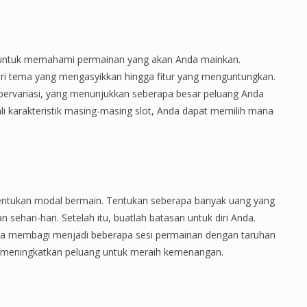
g untuk memahami permainan yang akan Anda mainkan.
ari tema yang mengasyikkan hingga fitur yang menguntungkan.
 bervariasi, yang menunjukkan seberapa besar peluang Anda
 karakteristik masing-masing slot, Anda dapat memilih mana
entukan modal bermain. Tentukan seberapa banyak uang yang
ehari-hari. Setelah itu, buatlah batasan untuk diri Anda.
isa membagi menjadi beberapa sesi permainan dengan taruhan
n meningkatkan peluang untuk meraih kemenangan.