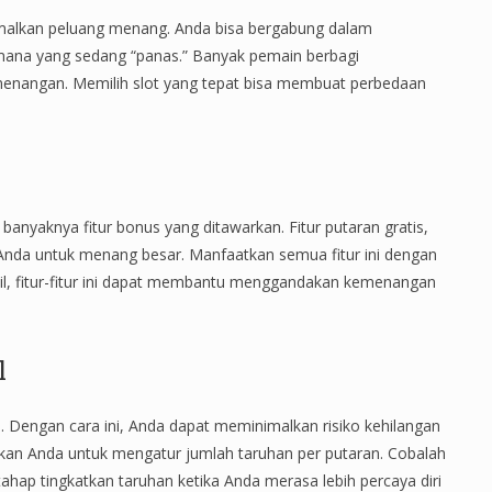
simalkan peluang menang. Anda bisa bergabung dalam
mana yang sedang “panas.” Banyak pemain berbagi
enangan. Memilih slot yang tepat bisa membuat perbedaan
banyaknya fitur bonus yang ditawarkan. Fitur putaran gratis,
g Anda untuk menang besar. Manfaatkan semua fitur ini dengan
il, fitur-fitur ini dapat membantu menggandakan kemenangan
l
. Dengan cara ini, Anda dapat meminimalkan risiko kehilangan
an Anda untuk mengatur jumlah taruhan per putaran. Cobalah
hap tingkatkan taruhan ketika Anda merasa lebih percaya diri