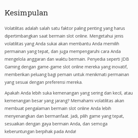
Kesimpulan
Volatilitas adalah salah satu faktor paling penting yang harus
dipertimbangkan saat bermain slot online. Mengetahui jenis
volatilitas yang Anda sukai akan membantu Anda memilih
permainan yang tepat, dan juga mempengaruhi cara Anda
mengelola anggaran dan waktu bermain. Penyedia seperti JDB
Gaming dengan game-game slot online mereka yang inovatif,
memberikan peluang bagi pemain untuk menikmati permainan
yang sesuai dengan preferensi mereka.
Apakah Anda lebih suka kemenangan yang sering dan kecil, atau
kemenangan besar yang jarang? Memahami volatilitas akan
membuat pengalaman bermain slot online Anda lebih
menyenangkan dan bermanfaat. Jadi, pilih game yang tepat,
sesuaikan dengan gaya bermain Anda, dan semoga
keberuntungan berpihak pada Anda!