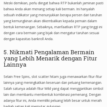
Meski demikian, perlu diingat bahwa RTP bukanlah jaminan pasti
bahwa Anda akan menang setiap kali bermain. Ini hanyalah
sebuah indikator yang menunjukkan berapa persen dari taruhan
yang kemungkinan akan dikembalikan kepada pemain dalam
bentuk kemenangan. Sebaiknya, manfaatkan RTP yang tinggi ini
dengan cara bermain yang bijak dan mengatur taruhan sesuai
dengan kapasitas bankroll Anda.
5. Nikmati Pengalaman Bermain
yang Lebih Menarik dengan Fitur
Lainnya
Selain Free Spins, slot scatter hitam juga menawarkan fitur-fitur
lainnya yang meningkatkan keseruan dan peluang kemenangan.
Salah satunya adalah fitur Wild yang dapat menggantikan simbol
lain dan membantu membentuk kombinasi pemenang. Dengan
adanya fitur ini, Anda memiliki peluang lebih besar untuk meraih
hadiah setiap kali memutar gulungan.