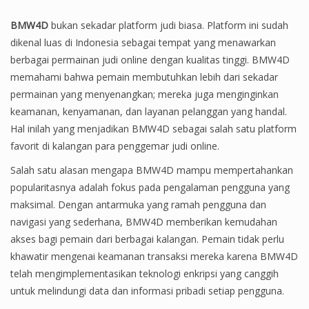
BMW4D
bukan sekadar platform judi biasa. Platform ini sudah
dikenal luas di Indonesia sebagai tempat yang menawarkan
berbagai permainan judi online dengan kualitas tinggi. BMW4D
memahami bahwa pemain membutuhkan lebih dari sekadar
permainan yang menyenangkan; mereka juga menginginkan
keamanan, kenyamanan, dan layanan pelanggan yang handal.
Hal inilah yang menjadikan BMW4D sebagai salah satu platform
favorit di kalangan para penggemar judi online.
Salah satu alasan mengapa BMW4D mampu mempertahankan
popularitasnya adalah fokus pada pengalaman pengguna yang
maksimal. Dengan antarmuka yang ramah pengguna dan
navigasi yang sederhana, BMW4D memberikan kemudahan
akses bagi pemain dari berbagai kalangan. Pemain tidak perlu
khawatir mengenai keamanan transaksi mereka karena BMW4D
telah mengimplementasikan teknologi enkripsi yang canggih
untuk melindungi data dan informasi pribadi setiap pengguna.