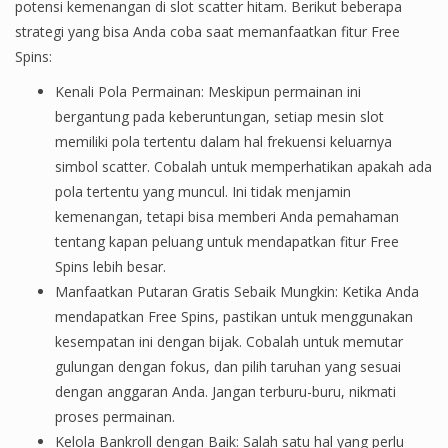
potensi kemenangan di slot scatter hitam. Berikut beberapa
strategi yang bisa Anda coba saat memanfaatkan fitur Free
Spins:
Kenali Pola Permainan: Meskipun permainan ini
bergantung pada keberuntungan, setiap mesin slot
memiliki pola tertentu dalam hal frekuensi keluarnya
simbol scatter. Cobalah untuk memperhatikan apakah ada
pola tertentu yang muncul. Ini tidak menjamin
kemenangan, tetapi bisa memberi Anda pemahaman
tentang kapan peluang untuk mendapatkan fitur Free
Spins lebih besar.
Manfaatkan Putaran Gratis Sebaik Mungkin: Ketika Anda
mendapatkan Free Spins, pastikan untuk menggunakan
kesempatan ini dengan bijak. Cobalah untuk memutar
gulungan dengan fokus, dan pilih taruhan yang sesuai
dengan anggaran Anda. Jangan terburu-buru, nikmati
proses permainan.
Kelola Bankroll dengan Baik: Salah satu hal yang perlu