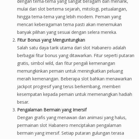
dengan tema-tema yang sangat beragam dan menarik,
mulai dari slot bertema sejarah, mitologi, petualangan,
hingga tema-tema yang lebih modern. Pemain yang
mencari keberagaman tema pasti akan menemukan
banyak pilihan yang sesuai dengan selera mereka.
Fitur Bonus yang Menguntungkan
Salah satu daya tarik utama dari slot Habanero adalah
berbagai fitur bonus yang ditawarkan. Fitur seperti putaran
gratis, simbol wild, dan fitur pengali kemenangan
memungkinkan pemain untuk meningkatkan peluang
meraih kemenangan. Beberapa slot bahkan menawarkan
jackpot progresif yang terus berkembang, memberi
kesempatan kepada pemain untuk memenangkan hadiah
besar.
Pengalaman Bermain yang Imersif
Dengan grafis yang menawan dan animasi yang halus,
permainan slot Habanero menciptakan pengalaman
bermain yang imersif. Setiap putaran gulungan terasa