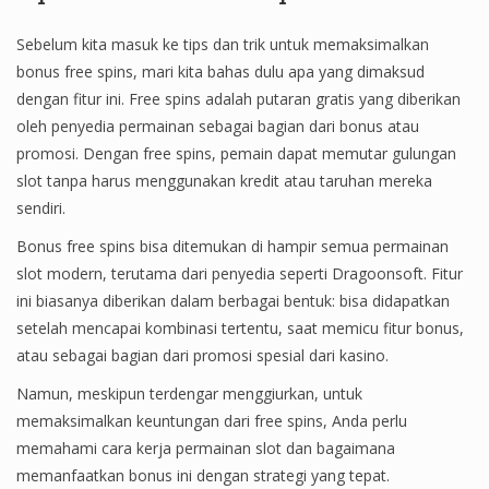
Sebelum kita masuk ke tips dan trik untuk memaksimalkan
bonus free spins, mari kita bahas dulu apa yang dimaksud
dengan fitur ini. Free spins adalah putaran gratis yang diberikan
oleh penyedia permainan sebagai bagian dari bonus atau
promosi. Dengan free spins, pemain dapat memutar gulungan
slot tanpa harus menggunakan kredit atau taruhan mereka
sendiri.
Bonus free spins bisa ditemukan di hampir semua permainan
slot modern, terutama dari penyedia seperti Dragoonsoft. Fitur
ini biasanya diberikan dalam berbagai bentuk: bisa didapatkan
setelah mencapai kombinasi tertentu, saat memicu fitur bonus,
atau sebagai bagian dari promosi spesial dari kasino.
Namun, meskipun terdengar menggiurkan, untuk
memaksimalkan keuntungan dari free spins, Anda perlu
memahami cara kerja permainan slot dan bagaimana
memanfaatkan bonus ini dengan strategi yang tepat.