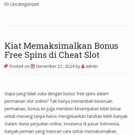
Uncategorized
Kiat Memaksimalkan Bonus
Free Spins di Cheat Slot
Posted on
December 21, 2024
by
admin
Siapa yang tidak suka dengan bonus free spins dalam
permainan slot online? Tak hanya menambah keseruan
permainan, bonus ini juga memberi kesempatan lebih besar
untuk menang tanpa harus mengeluarkan taruhan lebih banyak.
Dalam dunia perjudian online, terutama di pasar Indonesia,
banyak pemain yang mencari cara untuk memaksimalkan