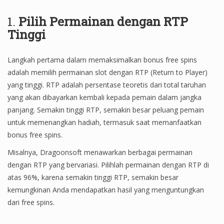
1.
Pilih Permainan dengan RTP
Tinggi
Langkah pertama dalam memaksimalkan bonus free spins
adalah memilih permainan slot dengan RTP (Return to Player)
yang tinggi. RTP adalah persentase teoretis dari total taruhan
yang akan dibayarkan kembali kepada pemain dalam jangka
panjang. Semakin tinggi RTP, semakin besar peluang pemain
untuk memenangkan hadiah, termasuk saat memanfaatkan
bonus free spins.
Misalnya, Dragoonsoft menawarkan berbagai permainan
dengan RTP yang bervariasi. Pilihlah permainan dengan RTP di
atas 96%, karena semakin tinggi RTP, semakin besar
kemungkinan Anda mendapatkan hasil yang menguntungkan
dari free spins.