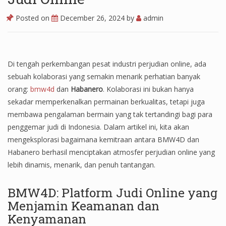
Posted on
December 26, 2024
by
admin
Di tengah perkembangan pesat industri perjudian online, ada
sebuah kolaborasi yang semakin menarik perhatian banyak
orang:
bmw4d
dan
Habanero
. Kolaborasi ini bukan hanya
sekadar memperkenalkan permainan berkualitas, tetapi juga
membawa pengalaman bermain yang tak tertandingi bagi para
penggemar judi di Indonesia. Dalam artikel ini, kita akan
mengeksplorasi bagaimana kemitraan antara BMW4D dan
Habanero berhasil menciptakan atmosfer perjudian online yang
lebih dinamis, menarik, dan penuh tantangan.
BMW4D: Platform Judi Online yang
Menjamin Keamanan dan
Kenyamanan