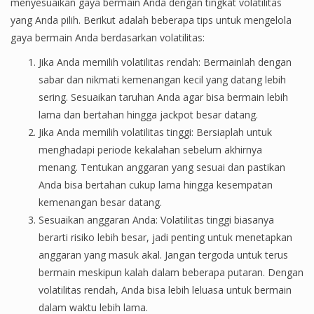
menyesuaikan gaya bermain Anda dengan tingkat volatilitas
yang Anda pilih. Berikut adalah beberapa tips untuk mengelola
gaya bermain Anda berdasarkan volatilitas:
Jika Anda memilih volatilitas rendah: Bermainlah dengan
sabar dan nikmati kemenangan kecil yang datang lebih
sering. Sesuaikan taruhan Anda agar bisa bermain lebih
lama dan bertahan hingga jackpot besar datang.
Jika Anda memilih volatilitas tinggi: Bersiaplah untuk
menghadapi periode kekalahan sebelum akhirnya
menang. Tentukan anggaran yang sesuai dan pastikan
Anda bisa bertahan cukup lama hingga kesempatan
kemenangan besar datang.
Sesuaikan anggaran Anda: Volatilitas tinggi biasanya
berarti risiko lebih besar, jadi penting untuk menetapkan
anggaran yang masuk akal. Jangan tergoda untuk terus
bermain meskipun kalah dalam beberapa putaran. Dengan
volatilitas rendah, Anda bisa lebih leluasa untuk bermain
dalam waktu lebih lama.