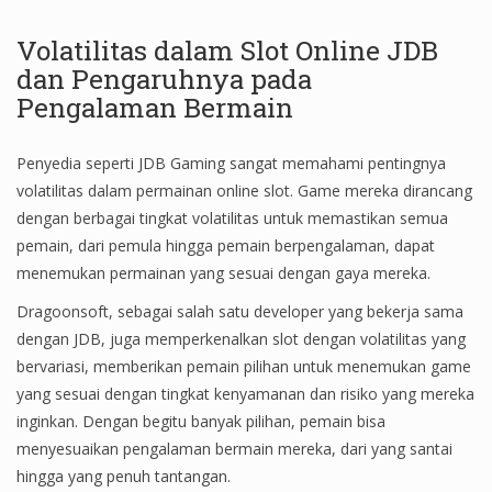
Volatilitas dalam Slot Online JDB
dan Pengaruhnya pada
Pengalaman Bermain
Penyedia seperti JDB Gaming sangat memahami pentingnya
volatilitas dalam permainan online slot. Game mereka dirancang
dengan berbagai tingkat volatilitas untuk memastikan semua
pemain, dari pemula hingga pemain berpengalaman, dapat
menemukan permainan yang sesuai dengan gaya mereka.
Dragoonsoft, sebagai salah satu developer yang bekerja sama
dengan JDB, juga memperkenalkan slot dengan volatilitas yang
bervariasi, memberikan pemain pilihan untuk menemukan game
yang sesuai dengan tingkat kenyamanan dan risiko yang mereka
inginkan. Dengan begitu banyak pilihan, pemain bisa
menyesuaikan pengalaman bermain mereka, dari yang santai
hingga yang penuh tantangan.