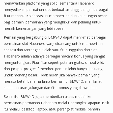
menawarkan platform yang solid, sementara Habanero
menyediakan permainan slot berkualitas tinggi dengan berbagai
fitur menarik. Kolaborasi ini memberikan dua keuntungan besar
bagi pemain: permainan yang menghibur dan peluang untuk
meraih kemenangan yang lebih besar.
Pemain yang bergabung di BMW4D dapat menikmati berbagai
permainan slot Habanero yang dirancang untuk memberikan
sensasi dan tantangan. Salah satu fitur unggulan dari slot
Habanero adalah adanya berbagai macam bonus yang sangat
menguntungkan. Fitur-fitur seperti putaran gratis, simbol wild,
dan jackpot progresif memberi pemain lebih banyak peluang
untuk menang besar. Tidak heran jika banyak pemain yang
merasa betah berlama-lama bermain di BMW4D, menikmati
setiap putaran gulungan dan fitur bonus yang ditawarkan.
Selain itu, BMW4D juga memberikan akses mudah ke
permainan-permainan Habanero melalui perangkat apapun. Baik
itu melalui desktop, laptop, atau perangkat mobile, pemain