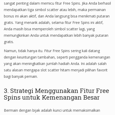
sangat penting dalam memicu fitur Free Spins. Jika Anda berhasil
mendapatkan tiga simbol scatter atau lebih, maka permainan
bonus ini akan aktif, dan Anda langsung bisa menikmati putaran
gratis. Yang menarik adalah, selama fitur Free Spins ini aktif,
Anda masih bisa memperoleh simbol scatter lagi, yang
memungkinkan Anda untuk mendapatkan lebih banyak putaran
gratis.
Namun, tidak hanya itu. Fitur Free Spins sering kali datang
dengan keuntungan tambahan, seperti pengganda kemenangan
yang akan meningkatkan jumlah hadiah Anda. Ini adalah salah
satu alasan mengapa slot scatter hitam menjadi pilihan favorit
bagi banyak pemain.
3. Strategi Menggunakan Fitur Free
Spins untuk Kemenangan Besar
Bermain dengan bijak adalah kunci untuk memaksimalkan