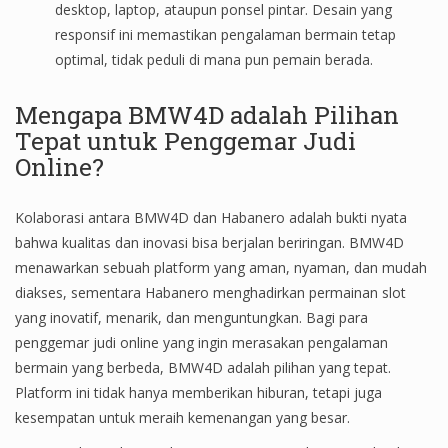
desktop, laptop, ataupun ponsel pintar. Desain yang
responsif ini memastikan pengalaman bermain tetap
optimal, tidak peduli di mana pun pemain berada.
Mengapa BMW4D adalah Pilihan
Tepat untuk Penggemar Judi
Online?
Kolaborasi antara BMW4D dan Habanero adalah bukti nyata
bahwa kualitas dan inovasi bisa berjalan beriringan. BMW4D
menawarkan sebuah platform yang aman, nyaman, dan mudah
diakses, sementara Habanero menghadirkan permainan slot
yang inovatif, menarik, dan menguntungkan. Bagi para
penggemar judi online yang ingin merasakan pengalaman
bermain yang berbeda, BMW4D adalah pilihan yang tepat.
Platform ini tidak hanya memberikan hiburan, tetapi juga
kesempatan untuk meraih kemenangan yang besar.