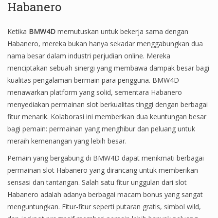
Habanero
Ketika
BMW4D
memutuskan untuk bekerja sama dengan
Habanero, mereka bukan hanya sekadar menggabungkan dua
nama besar dalam industri perjudian online. Mereka
menciptakan sebuah sinergi yang membawa dampak besar bagi
kualitas pengalaman bermain para pengguna. BMW4D
menawarkan platform yang solid, sementara Habanero
menyediakan permainan slot berkualitas tinggi dengan berbagai
fitur menarik. Kolaborasi ini memberikan dua keuntungan besar
bagi pemain: permainan yang menghibur dan peluang untuk
meraih kemenangan yang lebih besar.
Pemain yang bergabung di BMW4D dapat menikmati berbagai
permainan slot Habanero yang dirancang untuk memberikan
sensasi dan tantangan. Salah satu fitur unggulan dari slot
Habanero adalah adanya berbagai macam bonus yang sangat
menguntungkan. Fitur-fitur seperti putaran gratis, simbol wild,