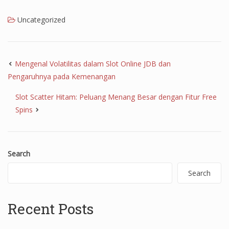
Uncategorized
Mengenal Volatilitas dalam Slot Online JDB dan
Pengaruhnya pada Kemenangan
Slot Scatter Hitam: Peluang Menang Besar dengan Fitur Free
Spins
Search
Search
Recent Posts