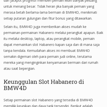
dan jackpot progresif memberi pemain lebih banyak peluang
untuk menang besar. Tidak heran jika banyak pemain yang
merasa betah berlama-lama bermain di BMW4D, menikmati
setiap putaran gulungan dan fitur bonus yang ditawarkan.
Selain itu, BMW4D juga memberikan akses mudah ke
permainan-permainan Habanero melalui perangkat apapun. Baik
itu melalui desktop, laptop, atau perangkat mobile, pemain
dapat memainkan slot Habanero kapan saja dan di mana saja
tanpa kendala. Kemudahan akses ini membuat BMW4D
semakin digemari oleh para pemain judi online, terutama
mereka yang menginginkan kenyamanan bermain dari rumah
atau saat bepergian.
Keunggulan Slot Habanero di
BMW4D
Setiap permainan slot Habanero yang tersedia di BMW4D
memiliki keunikan dan daya tarik tersendiri. Berikut adalah