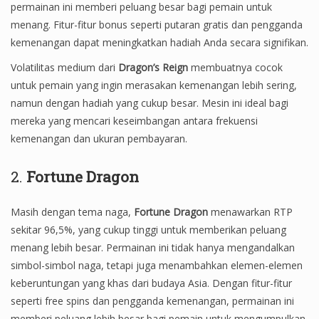
permainan ini memberi peluang besar bagi pemain untuk
menang. Fitur-fitur bonus seperti putaran gratis dan pengganda
kemenangan dapat meningkatkan hadiah Anda secara signifikan.
Volatilitas medium dari
Dragon’s Reign
membuatnya cocok
untuk pemain yang ingin merasakan kemenangan lebih sering,
namun dengan hadiah yang cukup besar. Mesin ini ideal bagi
mereka yang mencari keseimbangan antara frekuensi
kemenangan dan ukuran pembayaran.
2.
Fortune Dragon
Masih dengan tema naga,
Fortune Dragon
menawarkan RTP
sekitar 96,5%, yang cukup tinggi untuk memberikan peluang
menang lebih besar. Permainan ini tidak hanya mengandalkan
simbol-simbol naga, tetapi juga menambahkan elemen-elemen
keberuntungan yang khas dari budaya Asia. Dengan fitur-fitur
seperti free spins dan pengganda kemenangan, permainan ini
memberi peluang lebih besar bagi pemain untuk mengumpulkan