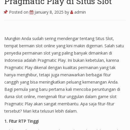
Pragmatic Play di Situs Slot
Posted on
January 8, 2025
by
admin
Mungkin Anda sudah sering mendengar tentang Situs Slot,
tempat bermain slot online yang kini makin digemari. Salah satu
penyedia permainan slot yang paling banyak dimainkan di
Indonesia adalah Pragmatic Play. Ini bukan kebetulan, karena
Pragmatic Play dikenal dengan kualitas permainan yang tak
hanya menghibur, tetapi juga menawarkan berbagai fitur
canggih yang bisa meningkatkan peluang kemenangan Anda.
Bagi pemula yang baru pertama kali mencoba peruntungan di
dunia slot online, mengenali fitur unggulan dalam game slot
Pragmatic Play akan sangat membantu. Apa saja fitur-fitur
tersebut? Mari kita telusuri lebih dalam.
1. Fitur RTP Tinggi