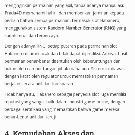
menginginkan permainan yang adil, tanpa adanya manipulasi.
Prada4D
memahami hal ini dan memberikan jaminan kepada
pemain bahwa semua permainan, termasuk slot Habanero,
menggunakan sistem
Random Number Generator (RNG)
yang
sudah teruji dan terpercaya.
Dengan adanya RNG, setiap putaran pada permainan slot
Habanero dijamin acak dan tidak dapat diprediksi. Artinya, hasil
permainan benar-benar ditentukan oleh keberuntungan dan
bukan oleh campur tangan pihak mana pun. Sistem ini diawasi
dengan ketat oleh regulator untuk memastikan permainan
berjalan secara adil dan transparan.
Tidak hanya itu, Habanero sebagai penyedia slot juga memiliki
reputasi yang sangat baik dalam industri game online, dengan
berbagai sertifikasi yang memastikan bahwa game mereka
benar-benar adil dan teruji.
4.
Kemudahan Akses dan