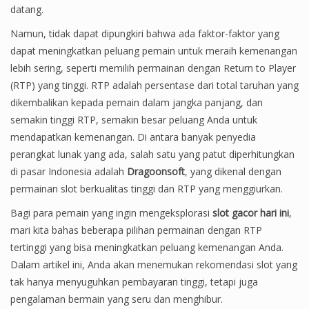
datang.
Namun, tidak dapat dipungkiri bahwa ada faktor-faktor yang
dapat meningkatkan peluang pemain untuk meraih kemenangan
lebih sering, seperti memilih permainan dengan Return to Player
(RTP) yang tinggi. RTP adalah persentase dari total taruhan yang
dikembalikan kepada pemain dalam jangka panjang, dan
semakin tinggi RTP, semakin besar peluang Anda untuk
mendapatkan kemenangan. Di antara banyak penyedia
perangkat lunak yang ada, salah satu yang patut diperhitungkan
di pasar Indonesia adalah
Dragoonsoft
, yang dikenal dengan
permainan slot berkualitas tinggi dan RTP yang menggiurkan.
Bagi para pemain yang ingin mengeksplorasi
slot gacor hari ini
,
mari kita bahas beberapa pilihan permainan dengan RTP
tertinggi yang bisa meningkatkan peluang kemenangan Anda.
Dalam artikel ini, Anda akan menemukan rekomendasi slot yang
tak hanya menyuguhkan pembayaran tinggi, tetapi juga
pengalaman bermain yang seru dan menghibur.