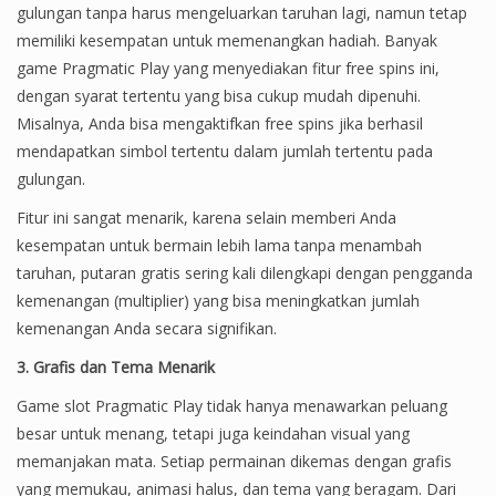
gulungan tanpa harus mengeluarkan taruhan lagi, namun tetap
memiliki kesempatan untuk memenangkan hadiah. Banyak
game Pragmatic Play yang menyediakan fitur free spins ini,
dengan syarat tertentu yang bisa cukup mudah dipenuhi.
Misalnya, Anda bisa mengaktifkan free spins jika berhasil
mendapatkan simbol tertentu dalam jumlah tertentu pada
gulungan.
Fitur ini sangat menarik, karena selain memberi Anda
kesempatan untuk bermain lebih lama tanpa menambah
taruhan, putaran gratis sering kali dilengkapi dengan pengganda
kemenangan (multiplier) yang bisa meningkatkan jumlah
kemenangan Anda secara signifikan.
3. Grafis dan Tema Menarik
Game slot Pragmatic Play tidak hanya menawarkan peluang
besar untuk menang, tetapi juga keindahan visual yang
memanjakan mata. Setiap permainan dikemas dengan grafis
yang memukau, animasi halus, dan tema yang beragam. Dari