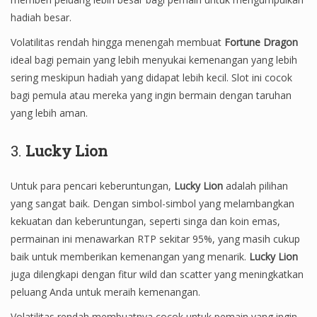
hadiah besar.
Volatilitas rendah hingga menengah membuat
Fortune Dragon
ideal bagi pemain yang lebih menyukai kemenangan yang lebih
sering meskipun hadiah yang didapat lebih kecil. Slot ini cocok
bagi pemula atau mereka yang ingin bermain dengan taruhan
yang lebih aman.
3.
Lucky Lion
Untuk para pencari keberuntungan,
Lucky Lion
adalah pilihan
yang sangat baik. Dengan simbol-simbol yang melambangkan
kekuatan dan keberuntungan, seperti singa dan koin emas,
permainan ini menawarkan RTP sekitar 95%, yang masih cukup
baik untuk memberikan kemenangan yang menarik.
Lucky Lion
juga dilengkapi dengan fitur wild dan scatter yang meningkatkan
peluang Anda untuk meraih kemenangan.
Volatilitas rendah membuatnya cocok untuk pemain yang ingin