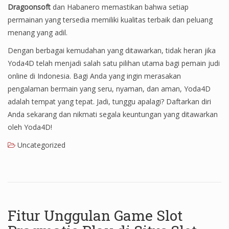
Dragoonsoft
dan Habanero memastikan bahwa setiap
permainan yang tersedia memiliki kualitas terbaik dan peluang
menang yang adil.
Dengan berbagai kemudahan yang ditawarkan, tidak heran jika
Yoda4D telah menjadi salah satu pilihan utama bagi pemain judi
online di Indonesia. Bagi Anda yang ingin merasakan
pengalaman bermain yang seru, nyaman, dan aman, Yoda4D
adalah tempat yang tepat. Jadi, tunggu apalagi? Daftarkan diri
Anda sekarang dan nikmati segala keuntungan yang ditawarkan
oleh Yoda4D!
Uncategorized
Fitur Unggulan Game Slot