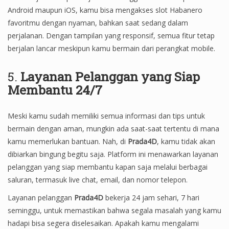
Android maupun iOS, kamu bisa mengakses slot Habanero
favoritmu dengan nyaman, bahkan saat sedang dalam
perjalanan. Dengan tampilan yang responsif, semua fitur tetap
berjalan lancar meskipun kamu bermain dari perangkat mobile.
5.
Layanan Pelanggan yang Siap
Membantu 24/7
Meski kamu sudah memiliki semua informasi dan tips untuk
bermain dengan aman, mungkin ada saat-saat tertentu di mana
kamu memerlukan bantuan. Nah, di
Prada4D
, kamu tidak akan
dibiarkan bingung begitu saja. Platform ini menawarkan layanan
pelanggan yang siap membantu kapan saja melalui berbagai
saluran, termasuk live chat, email, dan nomor telepon.
Layanan pelanggan
Prada4D
bekerja 24 jam sehari, 7 hari
seminggu, untuk memastikan bahwa segala masalah yang kamu
hadapi bisa segera diselesaikan. Apakah kamu mengalami