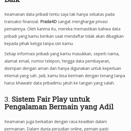
Keamanan data pribadi tentu saja tak hanya sebatas pada
transaksi finansial.
Prada4D
sangat menghargai privasi
pemainnya. Oleh karena itu, mereka memastikan bahwa data
pribadi yang kamu berikan saat mendaftar tidak akan dibagikan
kepada pihak ketiga tanpa izin kamu.
Setiap informasi pribadi yang kamu masukkan, seperti nama,
alamat email, nomor telepon, hingga data pembayaran,
disimpan dengan aman dan hanya digunakan untuk keperluan
internal yang sah. Jadi, kamu bisa bermain dengan tenang tanpa
harus khawatir data pribadimu jatuh ke tangan yang salah.
3.
Sistem Fair Play untuk
Pengalaman Bermain yang Adil
Keamanan juga berkaitan dengan rasa keadilan dalam
permainan. Dalam dunia perjudian online, pemain pasti