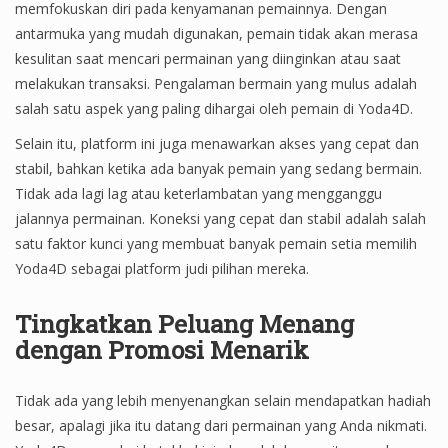
memfokuskan diri pada kenyamanan pemainnya. Dengan
antarmuka yang mudah digunakan, pemain tidak akan merasa
kesulitan saat mencari permainan yang diinginkan atau saat
melakukan transaksi. Pengalaman bermain yang mulus adalah
salah satu aspek yang paling dihargai oleh pemain di Yoda4D.
Selain itu, platform ini juga menawarkan akses yang cepat dan
stabil, bahkan ketika ada banyak pemain yang sedang bermain.
Tidak ada lagi lag atau keterlambatan yang mengganggu
jalannya permainan. Koneksi yang cepat dan stabil adalah salah
satu faktor kunci yang membuat banyak pemain setia memilih
Yoda4D sebagai platform judi pilihan mereka.
Tingkatkan Peluang Menang
dengan Promosi Menarik
Tidak ada yang lebih menyenangkan selain mendapatkan hadiah
besar, apalagi jika itu datang dari permainan yang Anda nikmati.