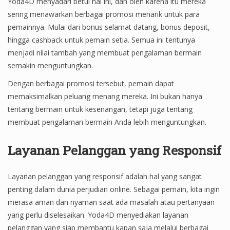
Yoda4D menyadari betul hal ini, dan oleh karena itu mereka
sering menawarkan berbagai promosi menarik untuk para
pemainnya. Mulai dari bonus selamat datang, bonus deposit,
hingga cashback untuk pemain setia. Semua ini tentunya
menjadi nilai tambah yang membuat pengalaman bermain
semakin menguntungkan.
Dengan berbagai promosi tersebut, pemain dapat
memaksimalkan peluang menang mereka. Ini bukan hanya
tentang bermain untuk kesenangan, tetapi juga tentang
membuat pengalaman bermain Anda lebih menguntungkan.
Layanan Pelanggan yang Responsif
Layanan pelanggan yang responsif adalah hal yang sangat
penting dalam dunia perjudian online. Sebagai pemain, kita ingin
merasa aman dan nyaman saat ada masalah atau pertanyaan
yang perlu diselesaikan. Yoda4D menyediakan layanan
pelanggan yang siap membantu kapan saja melalui berbagai