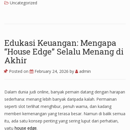
Uncategorized
Edukasi Keuangan: Mengapa
“House Edge” Selalu Menang di
Akhir
Posted on
February 24, 2026
by
admin
Dalam dunia judi online, banyak pemain datang dengan harapan
sederhana: menang lebih banyak daripada kalah. Permainan
seperti slot terlihat menghibur, penuh warna, dan kadang
memberi kemenangan yang terasa besar. Namun di balik semua
itu, ada satu konsep penting yang sering luput dari perhatian,
yaitu
house edge
.