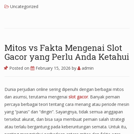
Uncategorized
Mitos vs Fakta Mengenai Slot
Gacor yang Perlu Anda Ketahui
Posted on
February 15, 2026
by
admin
Dunia perjudian online sering dipenuhi dengan berbagai mitos
dan asumsi, terutama mengenai
slot gacor
. Banyak pemain
percaya berbagai teori tentang cara menang atau periode mesin
yang “panas” dan “dingin”. Sayangnya, tidak semua anggapan
tersebut akurat, dan bisa saja membuat pemain salah strategi
atau terlalu bergantung pada keberuntungan semata. Untuk itu,