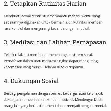
2. Tetapkan Rutinitas Harian
Membuat jadwal terstruktur membantu mengisi waktu yang
sebelumnya digunakan untuk bermain
slot
. Rutinitas memberi
rasa kontrol dan mengurangi kecenderungan impulsif.
3. Meditasi dan Latihan Pernapasan
Teknik relaksasi membantu menenangkan sistem saraf.
Pernafasan dalam atau meditasi singkat dapat mengurangi
kecemasan yang muncul selama detoks dopamin.
4. Dukungan Sosial
Berbagi pengalaman dengan teman, keluarga, atau kelompok
dukungan memberi perspektif dan motivasi. Mendengar kisah
orang lain yang berhasil berhenti dapat menjadi penguat mental.