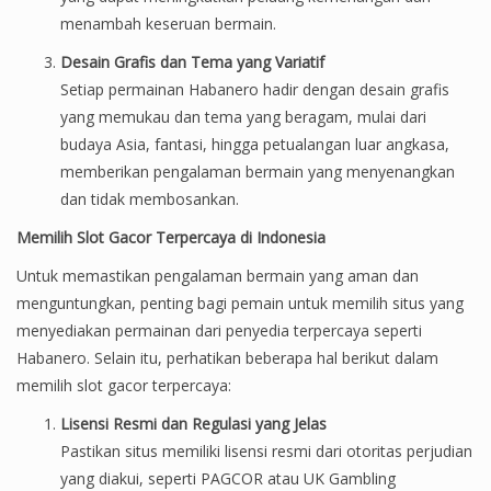
menambah keseruan bermain.
Desain Grafis dan Tema yang Variatif
Setiap permainan Habanero hadir dengan desain grafis
yang memukau dan tema yang beragam, mulai dari
budaya Asia, fantasi, hingga petualangan luar angkasa,
memberikan pengalaman bermain yang menyenangkan
dan tidak membosankan.
Memilih Slot Gacor Terpercaya di Indonesia
Untuk memastikan pengalaman bermain yang aman dan
menguntungkan, penting bagi pemain untuk memilih situs yang
menyediakan permainan dari penyedia terpercaya seperti
Habanero. Selain itu, perhatikan beberapa hal berikut dalam
memilih slot gacor terpercaya:
Lisensi Resmi dan Regulasi yang Jelas
Pastikan situs memiliki lisensi resmi dari otoritas perjudian
yang diakui, seperti PAGCOR atau UK Gambling