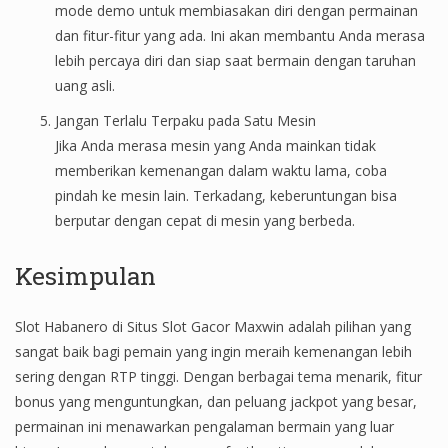
mode demo untuk membiasakan diri dengan permainan
dan fitur-fitur yang ada. Ini akan membantu Anda merasa
lebih percaya diri dan siap saat bermain dengan taruhan
uang asli.
Jangan Terlalu Terpaku pada Satu Mesin
Jika Anda merasa mesin yang Anda mainkan tidak
memberikan kemenangan dalam waktu lama, coba
pindah ke mesin lain. Terkadang, keberuntungan bisa
berputar dengan cepat di mesin yang berbeda.
Kesimpulan
Slot Habanero di Situs Slot Gacor Maxwin adalah pilihan yang
sangat baik bagi pemain yang ingin meraih kemenangan lebih
sering dengan RTP tinggi. Dengan berbagai tema menarik, fitur
bonus yang menguntungkan, dan peluang jackpot yang besar,
permainan ini menawarkan pengalaman bermain yang luar