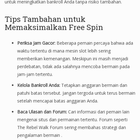
untuk meningkatkan bankroll Anda tanpa risiko tambahan.
Tips Tambahan untuk
Memaksimalkan Free Spin
Periksa Jam Gacor:
Beberapa pemain percaya bahwa ada
waktu tertentu di mana mesin slot lebih sering
memberikan kemenangan.
Meskipun ini masih menjadi
perdebatan, tidak ada salahnya mencoba bermain pada
jam-jam tertentu.
Kelola Bankroll Anda:
Tetapkan anggaran bermain dan
patuhi batas tersebut.
Jangan tergoda untuk terus bermain
setelah mencapai batas anggaran Anda.
Baca Ulasan dan Forum:
Cari informasi dari pemain lain
mengenai situs dan permainan tertentu.
Forum seperti
The Rebel Walk Forum sering membahas strategi dan
pengalaman bermain
.