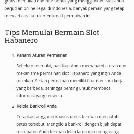
grafis memukau dan fitur bonus yang menggiurkan.
Meskipun
perjudian online ilegal di Indonesia, banyak pemain yang tetap
mencari cara untuk menikmati permainan ini.
Tips Memulai Bermain Slot
Habanero
Pahami Aturan Permainan
Sebelum memulai, pastikan Anda memahami aturan dan
mekanisme permainan slot Habanero yang ingin Anda
mainkan. Setiap permainan memiliki fitur dan cara kerja
yang berbeda, sehingga penting untuk membaca
informasi yang tersedia.
Kelola Bankroll Anda
Tetapkan anggaran khusus untuk bermain dan patuhi
batas tersebut. Mengelola bankroll dengan bijak dapat
membantu Anda bermain lebih lama dan mengurangi