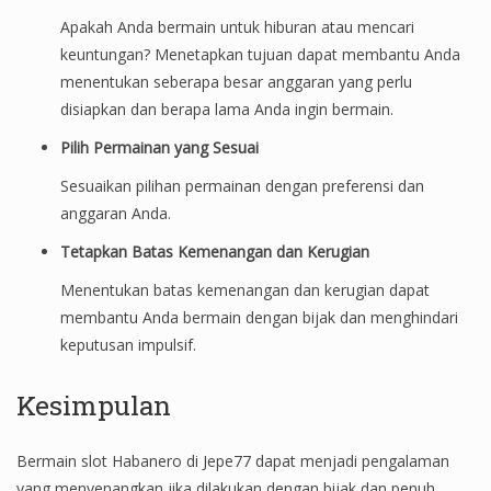
Apakah Anda bermain untuk hiburan atau mencari
keuntungan? Menetapkan tujuan dapat membantu Anda
menentukan seberapa besar anggaran yang perlu
disiapkan dan berapa lama Anda ingin bermain.
Pilih Permainan yang Sesuai
Sesuaikan pilihan permainan dengan preferensi dan
anggaran Anda.
Tetapkan Batas Kemenangan dan Kerugian
Menentukan batas kemenangan dan kerugian dapat
membantu Anda bermain dengan bijak dan menghindari
keputusan impulsif.
Kesimpulan
Bermain slot Habanero di Jepe77 dapat menjadi pengalaman
yang menyenangkan jika dilakukan dengan bijak dan penuh