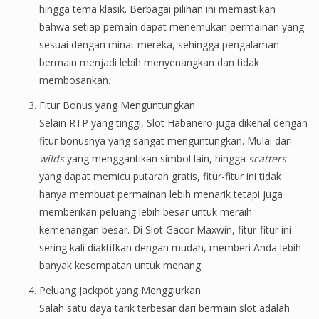
hingga tema klasik. Berbagai pilihan ini memastikan
bahwa setiap pemain dapat menemukan permainan yang
sesuai dengan minat mereka, sehingga pengalaman
bermain menjadi lebih menyenangkan dan tidak
membosankan.
Fitur Bonus yang Menguntungkan
Selain RTP yang tinggi, Slot Habanero juga dikenal dengan
fitur bonusnya yang sangat menguntungkan. Mulai dari
wilds
yang menggantikan simbol lain, hingga
scatters
yang dapat memicu putaran gratis, fitur-fitur ini tidak
hanya membuat permainan lebih menarik tetapi juga
memberikan peluang lebih besar untuk meraih
kemenangan besar. Di Slot Gacor Maxwin, fitur-fitur ini
sering kali diaktifkan dengan mudah, memberi Anda lebih
banyak kesempatan untuk menang.
Peluang Jackpot yang Menggiurkan
Salah satu daya tarik terbesar dari bermain slot adalah