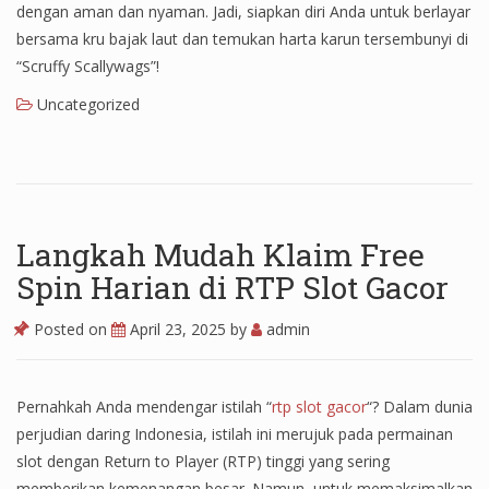
dengan aman dan nyaman.
Jadi, siapkan diri Anda untuk berlayar
bersama kru bajak laut dan temukan harta karun tersembunyi di
“Scruffy Scallywags”!
Uncategorized
Langkah Mudah Klaim Free
Spin Harian di RTP Slot Gacor
Posted on
April 23, 2025
by
admin
Pernahkah Anda mendengar istilah “
rtp slot gacor
“?
Dalam dunia
perjudian daring Indonesia, istilah ini merujuk pada permainan
slot dengan Return to Player (RTP) tinggi yang sering
memberikan kemenangan besar.
Namun, untuk memaksimalkan