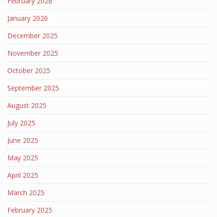
February 2026
January 2026
December 2025
November 2025
October 2025
September 2025
August 2025
July 2025
June 2025
May 2025
April 2025
March 2025
February 2025