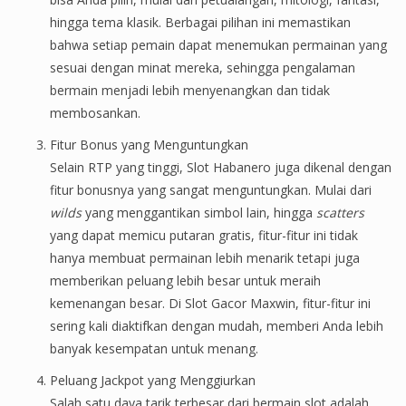
hingga tema klasik. Berbagai pilihan ini memastikan
bahwa setiap pemain dapat menemukan permainan yang
sesuai dengan minat mereka, sehingga pengalaman
bermain menjadi lebih menyenangkan dan tidak
membosankan.
Fitur Bonus yang Menguntungkan
Selain RTP yang tinggi, Slot Habanero juga dikenal dengan
fitur bonusnya yang sangat menguntungkan. Mulai dari
wilds
yang menggantikan simbol lain, hingga
scatters
yang dapat memicu putaran gratis, fitur-fitur ini tidak
hanya membuat permainan lebih menarik tetapi juga
memberikan peluang lebih besar untuk meraih
kemenangan besar. Di Slot Gacor Maxwin, fitur-fitur ini
sering kali diaktifkan dengan mudah, memberi Anda lebih
banyak kesempatan untuk menang.
Peluang Jackpot yang Menggiurkan
Salah satu daya tarik terbesar dari bermain slot adalah