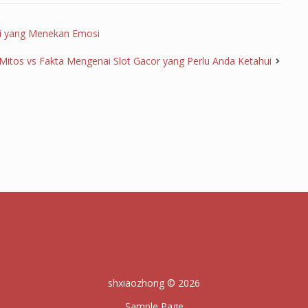
asi yang Menekan Emosi
Mitos vs Fakta Mengenai Slot Gacor yang Perlu Anda Ketahui
shxiaozhong © 2026
Sample Page