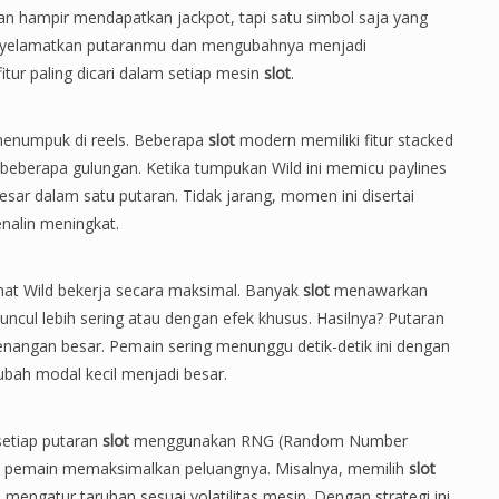
n hampir mendapatkan jackpot, tapi satu simbol saja yang
, menyelamatkan putaranmu dan mengubahnya menjadi
tur paling dicari dalam setiap mesin
slot
.
menumpuk di reels. Beberapa
slot
modern memiliki fitur stacked
 beberapa gulungan. Ketika tumpukan Wild ini memicu paylines
r dalam satu putaran. Tidak jarang, momen ini disertai
nalin meningkat.
lihat Wild bekerja secara maksimal. Banyak
slot
menawarkan
uncul lebih sering atau dengan efek khusus. Hasilnya? Putaran
angan besar. Pemain sering menunggu detik-detik ini dengan
ubah modal kecil menjadi besar.
setiap putaran
slot
menggunakan RNG (Random Number
u pemain memaksimalkan peluangnya. Misalnya, memilih
slot
mengatur taruhan sesuai volatilitas mesin. Dengan strategi ini,