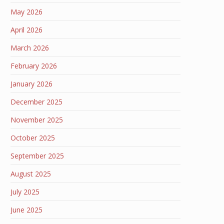
May 2026
April 2026
March 2026
February 2026
January 2026
December 2025
November 2025
October 2025
September 2025
August 2025
July 2025
June 2025