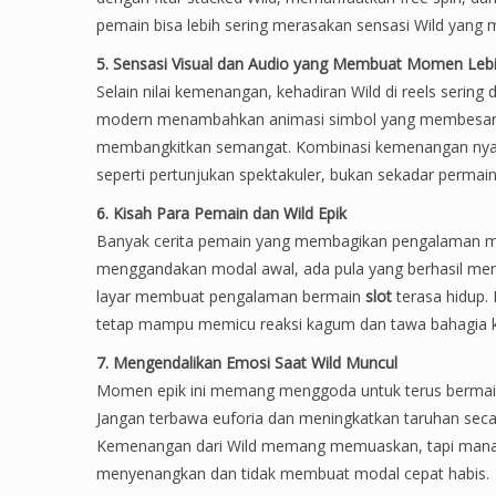
pemain bisa lebih sering merasakan sensasi Wild yang 
5. Sensasi Visual dan Audio yang Membuat Momen Lebi
Selain nilai kemenangan, kehadiran Wild di reels serin
modern menambahkan animasi simbol yang membesar,
membangkitkan semangat. Kombinasi kemenangan nyata 
seperti pertunjukan spektakuler, bukan sekadar permaina
6. Kisah Para Pemain dan Wild Epik
Banyak cerita pemain yang membagikan pengalaman mer
menggandakan modal awal, ada pula yang berhasil memi
layar membuat pengalaman bermain
slot
terasa hidup.
tetap mampu memicu reaksi kagum dan tawa bahagia k
7. Mengendalikan Emosi Saat Wild Muncul
Momen epik ini memang menggoda untuk terus bermain, 
Jangan terbawa euforia dan meningkatkan taruhan secar
Kemenangan dari Wild memang memuaskan, tapi mana
menyenangkan dan tidak membuat modal cepat habis.