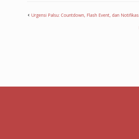
Urgensi Palsu: Countdown, Flash Event, dan Notifik