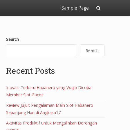
Sample Page
Search
Search
Recent Posts
Inovasi Terbaru Habanero yang Wajib Dicoba
Member Slot Gacor
Review Jujur: Pengalaman Main Slot Habanero
Sepanjang Hari di Angkasa17
Aktivitas Produktif untuk Mengalihkan Dorongan