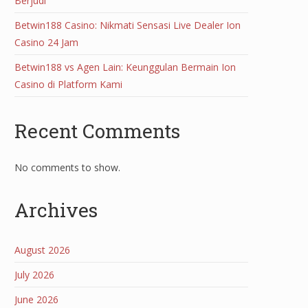
Berjudi
Betwin188 Casino: Nikmati Sensasi Live Dealer Ion
Casino 24 Jam
Betwin188 vs Agen Lain: Keunggulan Bermain Ion
Casino di Platform Kami
Recent Comments
No comments to show.
Archives
August 2026
July 2026
June 2026