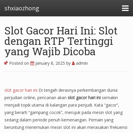
shxiaozhong
Slot Gacor Hari Ini: Slot
dengan RTP Tertinggi
yang Wajib Dicoba
Posted on
January 8, 2025
by
admin
slot gacor hari ini
Di tengah derasnya perkembangan dunia
perjudian online, pencarian akan
slot gacor hari ini
semakin
menjadi topik utama di kalangan para penjudi. Kata “gacor”,
yang berarti “gampang cocok”, merujuk pada mesin slot yang
sedang dalam periode penuh kemenangan. Pemain yang
beruntung menemukan mesin slot ini akan merasakan frekuensi