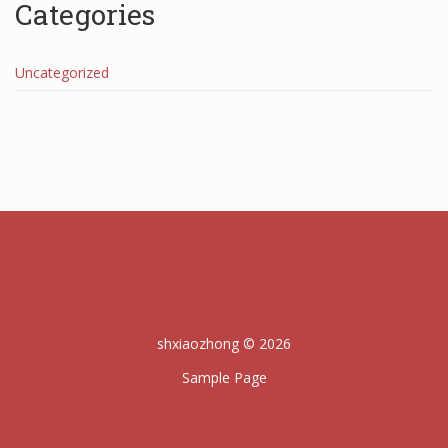
Categories
Uncategorized
shxiaozhong © 2026
Sample Page