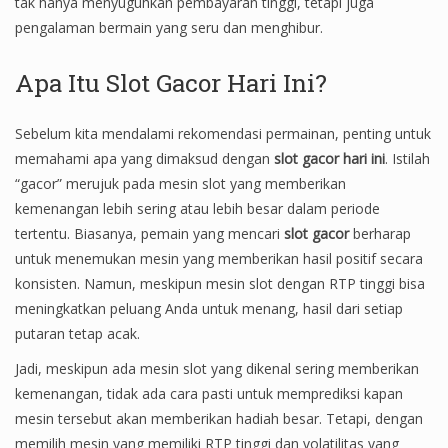
tak hanya menyuguhkan pembayaran tinggi, tetapi juga
pengalaman bermain yang seru dan menghibur.
Apa Itu Slot Gacor Hari Ini?
Sebelum kita mendalami rekomendasi permainan, penting untuk
memahami apa yang dimaksud dengan
slot gacor hari ini
. Istilah
“gacor” merujuk pada mesin slot yang memberikan
kemenangan lebih sering atau lebih besar dalam periode
tertentu. Biasanya, pemain yang mencari
slot gacor
berharap
untuk menemukan mesin yang memberikan hasil positif secara
konsisten. Namun, meskipun mesin slot dengan RTP tinggi bisa
meningkatkan peluang Anda untuk menang, hasil dari setiap
putaran tetap acak.
Jadi, meskipun ada mesin slot yang dikenal sering memberikan
kemenangan, tidak ada cara pasti untuk memprediksi kapan
mesin tersebut akan memberikan hadiah besar. Tetapi, dengan
memilih mesin yang memiliki RTP tinggi dan volatilitas yang