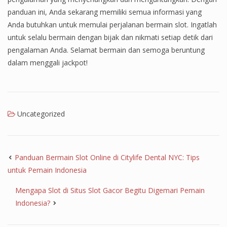
panduan ini, Anda sekarang memiliki semua informasi yang
Anda butuhkan untuk memulai perjalanan bermain slot. Ingatlah
untuk selalu bermain dengan bijak dan nikmati setiap detik dari
pengalaman Anda. Selamat bermain dan semoga beruntung
dalam menggali jackpot!
Uncategorized
Panduan Bermain Slot Online di Citylife Dental NYC: Tips
untuk Pemain Indonesia
Mengapa Slot di Situs Slot Gacor Begitu Digemari Pemain
Indonesia?