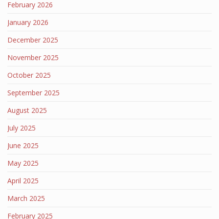
February 2026
January 2026
December 2025
November 2025
October 2025
September 2025
August 2025
July 2025
June 2025
May 2025
April 2025
March 2025
February 2025