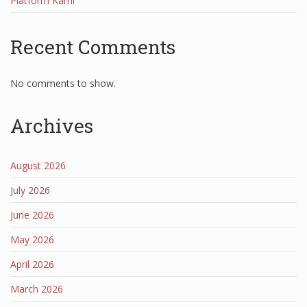
Platform Kami
Recent Comments
No comments to show.
Archives
August 2026
July 2026
June 2026
May 2026
April 2026
March 2026