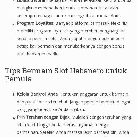
Bonus Setoran
: Setiap kali Anda melakukan setoran, Anda
mungkin mendapatkan bonus tambahan. Ini adalah
kesempatan bagus untuk meningkatkan modal Anda.
Program Loyalitas
: Banyak platform, termasuk Next 4D,
memiliki program loyalitas yang memberi penghargaan
kepada pemain setia. Anda dapat mengumpulkan poin
setiap kali bermain dan menukarkannya dengan bonus
atau hadiah menarik.
Tips Bermain Slot Habanero untuk
Pemula
Kelola Bankroll Anda
: Tentukan anggaran untuk bermain
dan patuhi batas tersebut. Jangan pernah bermain dengan
uang yang tidak bisa Anda rugikan.
Pilih Taruhan dengan Bijak
: Mulailah dengan taruhan yang
lebih kecil hingga Anda merasa nyaman dengan
permainan. Setelah Anda merasa lebih percaya diri, Anda