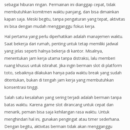
sebagai hiburan ringan. Permainan ini dianggap cepat, tidak
membutuhkan komitmen waktu panjang, dan bisa dimainkan
kapan saja. Meski begitu, tanpa pengaturan yang tepat, aktivitas
ini bisa dengan mudah mengganggu fokus kerja.
Hal pertama yang perlu diperhatikan adalah manajemen waktu.
Saat bekerja dari rumah, penting untuk tetap memiliki jadwal
yang jelas seperti halnya bekerja di kantor. Misalnya,
menentukan jam kerja utama tanpa distraksi, lalu memberi
ruang khusus untuk istirahat. Jika ingin bermain slot di platform
toto, sebaiknya dilakukan hanya pada waktu break yang sudah
ditentukan, bukan di tengah jam kerja yang membutuhkan
konsentrasi tinggi.
Salah satu kesalahan yang sering terjadi adalah bermain tanpa
batas waktu. Karena game slot dirancang untuk cepat dan
menarik, pemain bisa saja kehilangan rasa waktu. Untuk
menghindari hal ini, gunakan pengingat atau timer sederhana.
Dengan begitu, aktivitas bermain tidak akan mengganggu