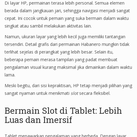
Di layar HP, permainan terasa lebih personal. Semua elemen
berada dalam jangkauan jari, sehingga navigasi menjadi sangat
cepat. Ini cocok untuk pemain yang suka bermain dalam waktu
singkat atau sambil melakukan aktivitas lain.
Namun, ukuran layar yang lebih kecil juga memiliki tantangan
tersendiri. Detail grafis dari permainan Habanero mungkin tidak
terlihat sejelas di perangkat yang lebih besar. Selain itu,
beberapa pemain merasa tampilan yang padat membuat
pengalaman visual kurang maksimal jika dimainkan dalam waktu
lama.
Meski begitu, dari sisi kepraktisan, HP tetap menjadi pilihan yang
sangat nyaman untuk menikmati
slot
secara fleksibel.
Bermain Slot di Tablet: Lebih
Luas dan Imersif
Tablet menawarkan pengalaman yang berbeda. Dengan layar