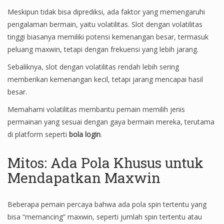
Meskipun tidak bisa diprediksi, ada faktor yang memengaruhi
pengalaman bermain, yaitu volatilitas. Slot dengan volatilitas
tinggi biasanya memiliki potensi kemenangan besar, termasuk
peluang maxwin, tetapi dengan frekuensi yang lebih jarang.
Sebaliknya, slot dengan volatilitas rendah lebih sering
memberikan kemenangan kecil, tetapi jarang mencapai hasil
besar.
Memahami volatilitas membantu pemain memilih jenis
permainan yang sesuai dengan gaya bermain mereka, terutama
di platform seperti
bola login
.
Mitos: Ada Pola Khusus untuk
Mendapatkan Maxwin
Beberapa pemain percaya bahwa ada pola spin tertentu yang
bisa “memancing” maxwin, seperti jumlah spin tertentu atau