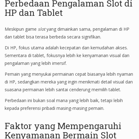
Perbedaan Pengalaman Slot di
HP dan Tablet
Meskipun game
slot
yang dimainkan sama, pengalaman di HP
dan tablet bisa terasa berbeda secara signifikan.
Di HP, fokus utama adalah kecepatan dan kemudahan akses.
Sementara di tablet, fokusnya lebih ke kenyamanan visual dan
pengalaman yang lebih imersif.
Pemain yang menyukai permainan cepat biasanya lebih nyaman
di HP, sedangkan mereka yang ingin menikmati detail visual dan
suasana permainan lebih santai cenderung memilih tablet.
Perbedaan ini bukan soal mana yang lebih baik, tetapi lebih
kepada preferensi pribadi masing-masing pemain.
Faktor yang Mempengaruhi
Kenyamanan Bermain Slot