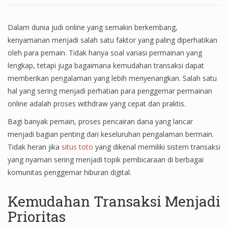
Dalam dunia judi online yang semakin berkembang,
kenyamanan menjadi salah satu faktor yang paling diperhatikan
oleh para pemain. Tidak hanya soal variasi permainan yang
lengkap, tetapi juga bagaimana kemudahan transaksi dapat
memberikan pengalaman yang lebih menyenangkan. Salah satu
hal yang sering menjadi perhatian para penggemar permainan
online adalah proses withdraw yang cepat dan praktis.
Bagi banyak pemain, proses pencairan dana yang lancar
menjadi bagian penting dari keseluruhan pengalaman bermain.
Tidak heran jika
situs toto
yang dikenal memiliki sistem transaksi
yang nyaman sering menjadi topik pembicaraan di berbagai
komunitas penggemar hiburan digital.
Kemudahan Transaksi Menjadi
Prioritas