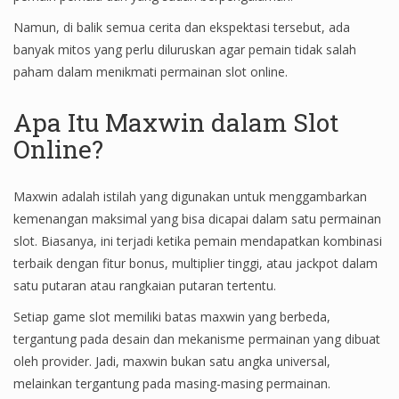
Namun, di balik semua cerita dan ekspektasi tersebut, ada
banyak mitos yang perlu diluruskan agar pemain tidak salah
paham dalam menikmati permainan slot online.
Apa Itu Maxwin dalam Slot
Online?
Maxwin adalah istilah yang digunakan untuk menggambarkan
kemenangan maksimal yang bisa dicapai dalam satu permainan
slot. Biasanya, ini terjadi ketika pemain mendapatkan kombinasi
terbaik dengan fitur bonus, multiplier tinggi, atau jackpot dalam
satu putaran atau rangkaian putaran tertentu.
Setiap game slot memiliki batas maxwin yang berbeda,
tergantung pada desain dan mekanisme permainan yang dibuat
oleh provider. Jadi, maxwin bukan satu angka universal,
melainkan tergantung pada masing-masing permainan.