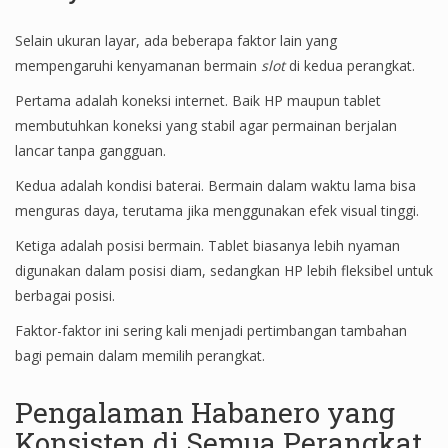
Selain ukuran layar, ada beberapa faktor lain yang
mempengaruhi kenyamanan bermain
slot
di kedua perangkat.
Pertama adalah koneksi internet. Baik HP maupun tablet
membutuhkan koneksi yang stabil agar permainan berjalan
lancar tanpa gangguan.
Kedua adalah kondisi baterai. Bermain dalam waktu lama bisa
menguras daya, terutama jika menggunakan efek visual tinggi.
Ketiga adalah posisi bermain. Tablet biasanya lebih nyaman
digunakan dalam posisi diam, sedangkan HP lebih fleksibel untuk
berbagai posisi.
Faktor-faktor ini sering kali menjadi pertimbangan tambahan
bagi pemain dalam memilih perangkat.
Pengalaman Habanero yang
Konsisten di Semua Perangkat