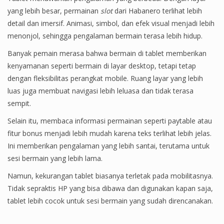
yang lebih besar, permainan
slot
dari Habanero terlihat lebih
detail dan imersif. Animasi, simbol, dan efek visual menjadi lebih
menonjol, sehingga pengalaman bermain terasa lebih hidup.
Banyak pemain merasa bahwa bermain di tablet memberikan
kenyamanan seperti bermain di layar desktop, tetapi tetap
dengan fleksibilitas perangkat mobile. Ruang layar yang lebih
luas juga membuat navigasi lebih leluasa dan tidak terasa
sempit.
Selain itu, membaca informasi permainan seperti paytable atau
fitur bonus menjadi lebih mudah karena teks terlihat lebih jelas.
Ini memberikan pengalaman yang lebih santai, terutama untuk
sesi bermain yang lebih lama.
Namun, kekurangan tablet biasanya terletak pada mobilitasnya.
Tidak sepraktis HP yang bisa dibawa dan digunakan kapan saja,
tablet lebih cocok untuk sesi bermain yang sudah direncanakan.