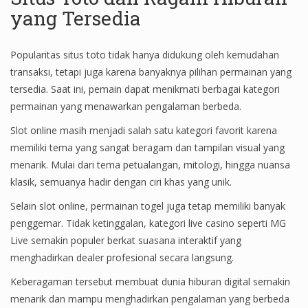
yang Tersedia
Popularitas situs toto tidak hanya didukung oleh kemudahan
transaksi, tetapi juga karena banyaknya pilihan permainan yang
tersedia. Saat ini, pemain dapat menikmati berbagai kategori
permainan yang menawarkan pengalaman berbeda.
Slot online masih menjadi salah satu kategori favorit karena
memiliki tema yang sangat beragam dan tampilan visual yang
menarik. Mulai dari tema petualangan, mitologi, hingga nuansa
klasik, semuanya hadir dengan ciri khas yang unik.
Selain slot online, permainan togel juga tetap memiliki banyak
penggemar. Tidak ketinggalan, kategori live casino seperti MG
Live semakin populer berkat suasana interaktif yang
menghadirkan dealer profesional secara langsung.
Keberagaman tersebut membuat dunia hiburan digital semakin
menarik dan mampu menghadirkan pengalaman yang berbeda