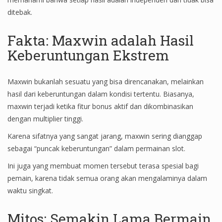
ditebak.
Fakta: Maxwin adalah Hasil
Keberuntungan Ekstrem
Maxwin bukanlah sesuatu yang bisa direncanakan, melainkan
hasil dari keberuntungan dalam kondisi tertentu. Biasanya,
maxwin terjadi ketika fitur bonus aktif dan dikombinasikan
dengan multiplier tinggi.
Karena sifatnya yang sangat jarang, maxwin sering dianggap
sebagai “puncak keberuntungan” dalam permainan slot.
Ini juga yang membuat momen tersebut terasa spesial bagi
pemain, karena tidak semua orang akan mengalaminya dalam
waktu singkat.
Mitos: Semakin Lama Bermain,