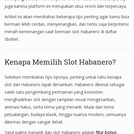
juga karena platform ini merupakan situs resmi dan terpercaya.
Artikel ini akan membahas beberapa tips penting agar kamu bisa
bermain lebih cerdas, menyenangkan, dan tentu saja berpotensi
meraih kemenangan saat bermain slot Habanero di daftar
Sbobet.
Kenapa Memilih Slot Habanero?
Sebelum membahas tips-tipsnya, penting untuk tahu kenapa
slot dari Habanero layak dimainkan. Habanero dikenal sebagai
salah satu pengembang permainan yang konsisten
menghadirkan slot dengan tampilan visual mengesankan,
animasi halus, serta tema yang menarik. Mulai dari tema
petualangan, budaya klasik, hingga nuansa modern, semuanya
dikemas dengan sangat detail.
Yang paling menarik dari slot Habanero adalah
fitur bonus