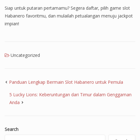
Siap untuk putaran pertamamu? Segera daftar, pilih game slot
Habanero favoritmu, dan mulailah petualangan menuju jackpot
impian!
Uncategorized
Panduan Lengkap Bermain Slot Habanero untuk Pemula
5 Lucky Lions: Keberuntungan dari Timur dalam Genggaman
Anda
Search