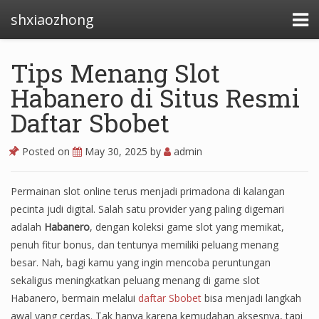
shxiaozhong
Tips Menang Slot
Habanero di Situs Resmi
Daftar Sbobet
Posted on
May 30, 2025
by
admin
Permainan slot online terus menjadi primadona di kalangan
pecinta judi digital. Salah satu provider yang paling digemari
adalah
Habanero
, dengan koleksi game slot yang memikat,
penuh fitur bonus, dan tentunya memiliki peluang menang
besar. Nah, bagi kamu yang ingin mencoba peruntungan
sekaligus meningkatkan peluang menang di game slot
Habanero, bermain melalui
daftar Sbobet
bisa menjadi langkah
awal yang cerdas. Tak hanya karena kemudahan aksesnya, tapi