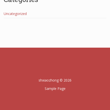
Uncategorized
shxiaozhong © 2026
Sample Page