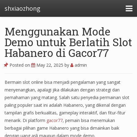
shxiaozhong
Menggunakan Mode
Demo untuk Berlatih Slot
Habanero di Gacor77
Posted on
May 22, 2025
by
admin
Bermain slot online bisa menjadi pengalaman yang sangat
menyenangkan, apalagi jika dilakukan dengan strategi dan
pemahaman yang matang. Salah satu penyedia permainan slot
paling populer saat ini adalah Habanero, yang dikenal dengan
tampilan grafis berkualitas, gameplay interaktif, dan fitur-fitur
menarik. Di platform
gacor77
, pemain bisa menemukan
berbagai pilihan game Habanero yang bisa dimainkan baik
dengan uang asli maupun dalam mode demo.