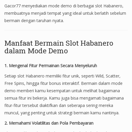
Gacor77 menyediakan mode demo di berbagai slot Habanero,
membuatnya menjadi tempat yang ideal untuk berlatih sebelum
bermain dengan taruhan nyata.
Manfaat Bermain Slot Habanero
dalam Mode Demo
1. Mengenal Fitur Permainan Secara Menyeluruh
Setiap slot Habanero memiliki fitur unik, seperti Wild, Scatter,
Free Spins, hingga fitur bonus interaktif. Bermain dalam mode
demo memberi kamu kesempatan untuk melihat bagaimana
semua fitur ini bekerja. Kamu juga bisa mengamati bagaimana
fitur-fitur tersebut diaktifkan dan seberapa sering mereka
muncul, yang penting untuk strategi bermain kamu nantinya.
2. Memahami Volatilitas dan Pola Pembayaran