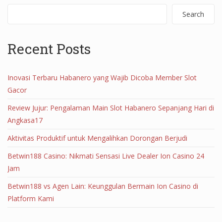
Search
Recent Posts
Inovasi Terbaru Habanero yang Wajib Dicoba Member Slot
Gacor
Review Jujur: Pengalaman Main Slot Habanero Sepanjang Hari di
Angkasa17
Aktivitas Produktif untuk Mengalihkan Dorongan Berjudi
Betwin188 Casino: Nikmati Sensasi Live Dealer Ion Casino 24
Jam
Betwin188 vs Agen Lain: Keunggulan Bermain Ion Casino di
Platform Kami