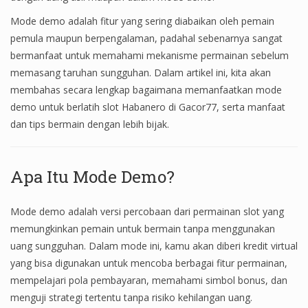
Mode demo adalah fitur yang sering diabaikan oleh pemain
pemula maupun berpengalaman, padahal sebenarnya sangat
bermanfaat untuk memahami mekanisme permainan sebelum
memasang taruhan sungguhan. Dalam artikel ini, kita akan
membahas secara lengkap bagaimana memanfaatkan mode
demo untuk berlatih slot Habanero di Gacor77, serta manfaat
dan tips bermain dengan lebih bijak.
Apa Itu Mode Demo?
Mode demo adalah versi percobaan dari permainan slot yang
memungkinkan pemain untuk bermain tanpa menggunakan
uang sungguhan. Dalam mode ini, kamu akan diberi kredit virtual
yang bisa digunakan untuk mencoba berbagai fitur permainan,
mempelajari pola pembayaran, memahami simbol bonus, dan
menguji strategi tertentu tanpa risiko kehilangan uang.