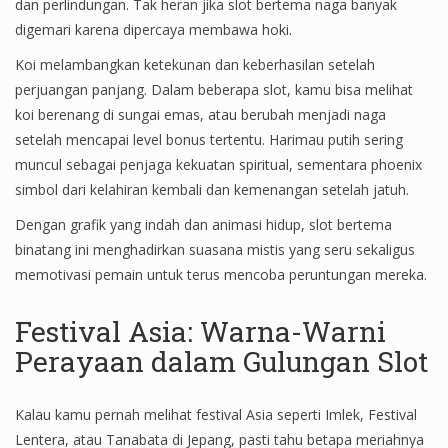
dan perlindungan. Tak heran jika slot bertema naga banyak
digemari karena dipercaya membawa hoki.
Koi melambangkan ketekunan dan keberhasilan setelah
perjuangan panjang. Dalam beberapa slot, kamu bisa melihat
koi berenang di sungai emas, atau berubah menjadi naga
setelah mencapai level bonus tertentu. Harimau putih sering
muncul sebagai penjaga kekuatan spiritual, sementara phoenix
simbol dari kelahiran kembali dan kemenangan setelah jatuh.
Dengan grafik yang indah dan animasi hidup, slot bertema
binatang ini menghadirkan suasana mistis yang seru sekaligus
memotivasi pemain untuk terus mencoba peruntungan mereka.
Festival Asia: Warna-Warni
Perayaan dalam Gulungan Slot
Kalau kamu pernah melihat festival Asia seperti Imlek, Festival
Lentera, atau Tanabata di Jepang, pasti tahu betapa meriahnya