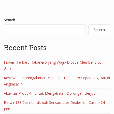
Search
Search
Recent Posts
Inovasi Terbaru Habanero yang Wajib Dicoba Member Slot
Gacor
Review Jujur: Pengalaman Main Slot Habanero Sepanjang Hari di
Angkasa17
Aktivitas Produktif untuk Mengalihkan Dorongan Berjudi
Betwin188 Casino: Nikmati Sensasi Live Dealer Ion Casino 24
Jam