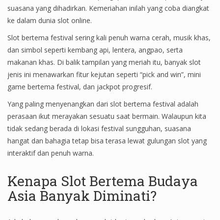
suasana yang dihadirkan. Kemeriahan inilah yang coba diangkat
ke dalam dunia slot online.
Slot bertema festival sering kali penuh warna cerah, musik khas,
dan simbol seperti kembang api, lentera, angpao, serta
makanan khas. Di balik tampilan yang meriah itu, banyak slot
jenis ini menawarkan fitur kejutan seperti “pick and win”, mini
game bertema festival, dan jackpot progresif.
Yang paling menyenangkan dari slot bertema festival adalah
perasaan ikut merayakan sesuatu saat bermain. Walaupun kita
tidak sedang berada di lokasi festival sungguhan, suasana
hangat dan bahagia tetap bisa terasa lewat gulungan slot yang
interaktif dan penuh warna.
Kenapa Slot Bertema Budaya
Asia Banyak Diminati?