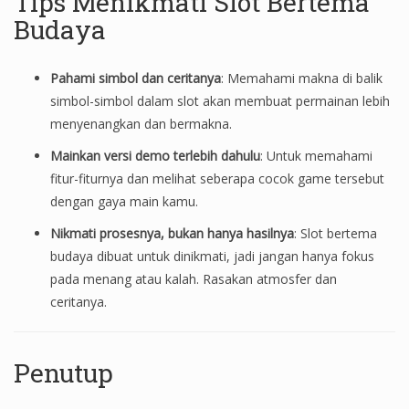
Tips Menikmati Slot Bertema
Budaya
Pahami simbol dan ceritanya
: Memahami makna di balik
simbol-simbol dalam slot akan membuat permainan lebih
menyenangkan dan bermakna.
Mainkan versi demo terlebih dahulu
: Untuk memahami
fitur-fiturnya dan melihat seberapa cocok game tersebut
dengan gaya main kamu.
Nikmati prosesnya, bukan hanya hasilnya
: Slot bertema
budaya dibuat untuk dinikmati, jadi jangan hanya fokus
pada menang atau kalah. Rasakan atmosfer dan
ceritanya.
Penutup