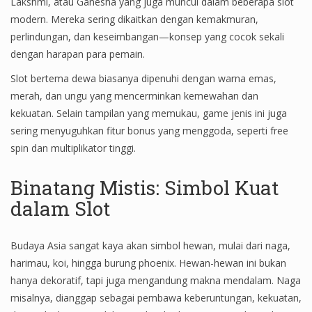
Lakshmi, atau Ganesha yang juga muncul dalam beberapa slot
modern. Mereka sering dikaitkan dengan kemakmuran,
perlindungan, dan keseimbangan—konsep yang cocok sekali
dengan harapan para pemain.
Slot bertema dewa biasanya dipenuhi dengan warna emas,
merah, dan ungu yang mencerminkan kemewahan dan
kekuatan. Selain tampilan yang memukau, game jenis ini juga
sering menyuguhkan fitur bonus yang menggoda, seperti free
spin dan multiplikator tinggi.
Binatang Mistis: Simbol Kuat
dalam Slot
Budaya Asia sangat kaya akan simbol hewan, mulai dari naga,
harimau, koi, hingga burung phoenix. Hewan-hewan ini bukan
hanya dekoratif, tapi juga mengandung makna mendalam. Naga
misalnya, dianggap sebagai pembawa keberuntungan, kekuatan,