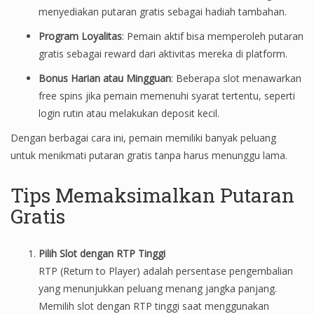
menyediakan putaran gratis sebagai hadiah tambahan.
Program Loyalitas
: Pemain aktif bisa memperoleh putaran
gratis sebagai reward dari aktivitas mereka di platform.
Bonus Harian atau Mingguan
: Beberapa slot menawarkan
free spins jika pemain memenuhi syarat tertentu, seperti
login rutin atau melakukan deposit kecil.
Dengan berbagai cara ini, pemain memiliki banyak peluang
untuk menikmati putaran gratis tanpa harus menunggu lama.
Tips Memaksimalkan Putaran
Gratis
Pilih Slot dengan RTP Tinggi
RTP (Return to Player) adalah persentase pengembalian
yang menunjukkan peluang menang jangka panjang.
Memilih slot dengan RTP tinggi saat menggunakan