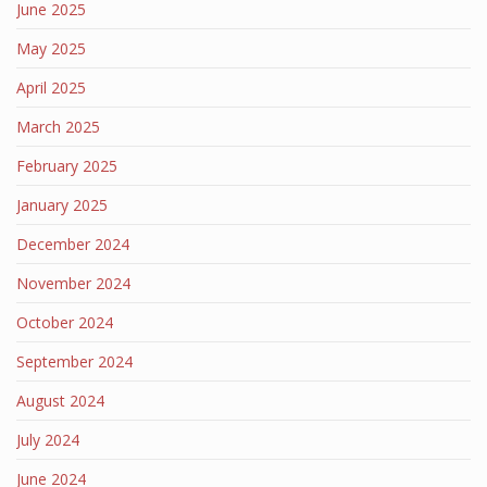
June 2025
May 2025
April 2025
March 2025
February 2025
January 2025
December 2024
November 2024
October 2024
September 2024
August 2024
July 2024
June 2024