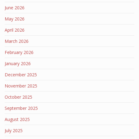
June 2026
May 2026
April 2026
March 2026
February 2026
January 2026
December 2025
November 2025
October 2025
September 2025
August 2025
July 2025