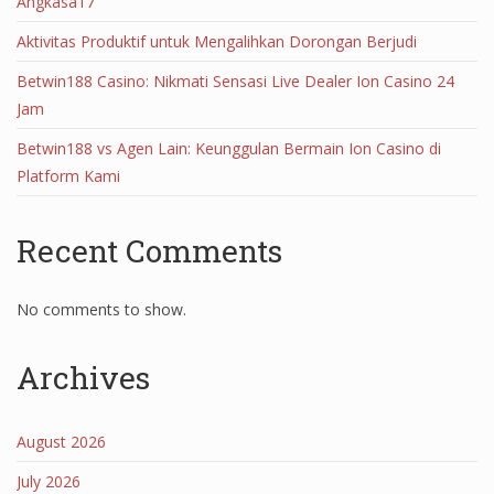
Angkasa17
Aktivitas Produktif untuk Mengalihkan Dorongan Berjudi
Betwin188 Casino: Nikmati Sensasi Live Dealer Ion Casino 24
Jam
Betwin188 vs Agen Lain: Keunggulan Bermain Ion Casino di
Platform Kami
Recent Comments
No comments to show.
Archives
August 2026
July 2026