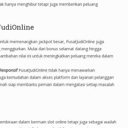
dak hanya menghibur tetapi juga memberikan peluang
.
JudiOnline
ntuk memenangkan jackpot besar, PusatJudiOnline juga
 menggiurkan. Mulai dari bonus selamat datang hingga
ambahan nilai ini untuk meningkatkan peluang mereka dalam
Responsif
PusatJudiOnline tidak hanya menawarkan
uga kemudahan dalam akses platform dan layanan pelanggan
ramah siap membantu pemain dalam mengatasi setiap masalah
embiraan dalam bermain slot online tetapi juga sebagai wadah