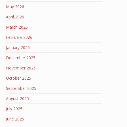
May 2026
April 2026
March 2026
February 2026
January 2026
December 2025
November 2025
October 2025
September 2025
August 2025
July 2025
June 2025