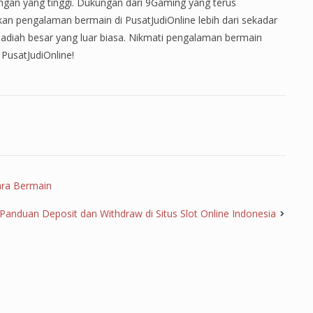
gan yang tinggi. Dukungan dari 9Gaming yang terus
an pengalaman bermain di PusatJudiOnline lebih dari sekadar
adiah besar yang luar biasa. Nikmati pengalaman bermain
 PusatJudiOnline!
Cara Bermain
Panduan Deposit dan Withdraw di Situs Slot Online Indonesia