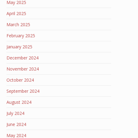
May 2025
April 2025
March 2025
February 2025
January 2025
December 2024
November 2024
October 2024
September 2024
August 2024
July 2024
June 2024
May 2024