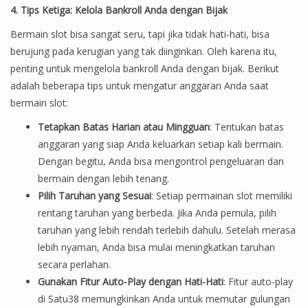
4. Tips Ketiga: Kelola Bankroll Anda dengan Bijak
Bermain slot bisa sangat seru, tapi jika tidak hati-hati, bisa
berujung pada kerugian yang tak diinginkan. Oleh karena itu,
penting untuk mengelola bankroll Anda dengan bijak. Berikut
adalah beberapa tips untuk mengatur anggaran Anda saat
bermain slot:
Tetapkan Batas Harian atau Mingguan
: Tentukan batas
anggaran yang siap Anda keluarkan setiap kali bermain.
Dengan begitu, Anda bisa mengontrol pengeluaran dan
bermain dengan lebih tenang.
Pilih Taruhan yang Sesuai
: Setiap permainan slot memiliki
rentang taruhan yang berbeda. Jika Anda pemula, pilih
taruhan yang lebih rendah terlebih dahulu. Setelah merasa
lebih nyaman, Anda bisa mulai meningkatkan taruhan
secara perlahan.
Gunakan Fitur Auto-Play dengan Hati-Hati
: Fitur auto-play
di Satu38 memungkinkan Anda untuk memutar gulungan