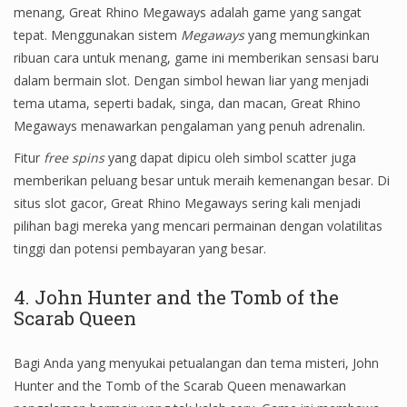
menang, Great Rhino Megaways adalah game yang sangat
tepat. Menggunakan sistem
Megaways
yang memungkinkan
ribuan cara untuk menang, game ini memberikan sensasi baru
dalam bermain slot. Dengan simbol hewan liar yang menjadi
tema utama, seperti badak, singa, dan macan, Great Rhino
Megaways menawarkan pengalaman yang penuh adrenalin.
Fitur
free spins
yang dapat dipicu oleh simbol scatter juga
memberikan peluang besar untuk meraih kemenangan besar. Di
situs slot gacor, Great Rhino Megaways sering kali menjadi
pilihan bagi mereka yang mencari permainan dengan volatilitas
tinggi dan potensi pembayaran yang besar.
4. John Hunter and the Tomb of the
Scarab Queen
Bagi Anda yang menyukai petualangan dan tema misteri, John
Hunter and the Tomb of the Scarab Queen menawarkan