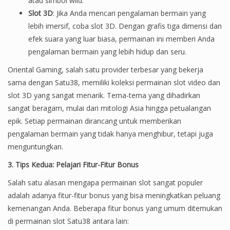
atau simbol wild.
Slot 3D
: Jika Anda mencari pengalaman bermain yang
lebih imersif, coba slot 3D. Dengan grafis tiga dimensi dan
efek suara yang luar biasa, permainan ini memberi Anda
pengalaman bermain yang lebih hidup dan seru.
Oriental Gaming, salah satu provider terbesar yang bekerja
sama dengan Satu38, memiliki koleksi permainan slot video dan
slot 3D yang sangat menarik. Tema-tema yang dihadirkan
sangat beragam, mulai dari mitologi Asia hingga petualangan
epik. Setiap permainan dirancang untuk memberikan
pengalaman bermain yang tidak hanya menghibur, tetapi juga
menguntungkan.
3. Tips Kedua: Pelajari Fitur-Fitur Bonus
Salah satu alasan mengapa permainan slot sangat populer
adalah adanya fitur-fitur bonus yang bisa meningkatkan peluang
kemenangan Anda. Beberapa fitur bonus yang umum ditemukan
di permainan slot Satu38 antara lain: