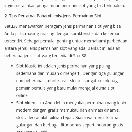
ingin merasakan pengalaman bermain slot yang tak terlupakan.
2. Tips Pertama: Pahami Jenis-Jenis Permainan Slot
Satu38 menawarkan beragam jenis permainan slot yang bisa
Anda pilih, masing-masing dengan karakteristik dan keseruan
tersendiri. Sebagai pemula, penting untuk memahami perbedaan
antara jenis-jenis permainan slot yang ada. Berikut ini adalah
beberapa jenis slot yang tersedia di Satu38:
Slot Klasik
: Ini adalah jenis permainan yang paling
sederhana dan mudah dimengerti. Dengan tiga gulungan
dan beberapa simbol klasik, slot ini sangat cocok bagi
pemain pemula yang baru mulai menjajal dunia slot
online.
Slot Video
: Jika Anda lebih menyukai permainan yang lebih
modern dengan grafis memukau dan animasi dinamis,
slot video adalah pilihan tepat. Biasanya memiliki lima
gulungan dan berbagai fitur bonus seperti putaran gratis