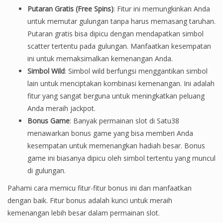
Putaran Gratis (Free Spins)
: Fitur ini memungkinkan Anda
untuk memutar gulungan tanpa harus memasang taruhan.
Putaran gratis bisa dipicu dengan mendapatkan simbol
scatter tertentu pada gulungan. Manfaatkan kesempatan
ini untuk memaksimalkan kemenangan Anda.
Simbol Wild
: Simbol wild berfungsi menggantikan simbol
lain untuk menciptakan kombinasi kemenangan. Ini adalah
fitur yang sangat berguna untuk meningkatkan peluang
Anda meraih jackpot.
Bonus Game
: Banyak permainan slot di Satu38
menawarkan bonus game yang bisa memberi Anda
kesempatan untuk memenangkan hadiah besar. Bonus
game ini biasanya dipicu oleh simbol tertentu yang muncul
di gulungan.
Pahami cara memicu fitur-fitur bonus ini dan manfaatkan
dengan baik. Fitur bonus adalah kunci untuk meraih
kemenangan lebih besar dalam permainan slot.