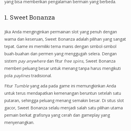
yang bisa memberikan pengalaman bermain yang berbeda.
1. Sweet Bonanza
Jika Anda menginginkan permainan slot yang penuh dengan
warna dan keseruan, Sweet Bonanza adalah pilihan yang sangat
tepat. Game ini memiliki tema manis dengan simbol-simbol
buah-buahan dan permen yang menggugah selera. Dengan
sistem
pay anywhere
dan fitur
free spins
, Sweet Bonanza
memberi peluang besar untuk menang tanpa harus mengikuti
pola
paylines
tradisional.
Fitur
Tumble
yang ada pada game ini memungkinkan Anda
untuk terus mendapatkan kemenangan beruntun setelah satu
putaran, sehingga peluang menang semakin besar. Di situs slot
gacor, Sweet Bonanza selalu menjadi salah satu pilihan utama
pemain berkat grafisnya yang cerah dan gameplay yang
menyenangkan.