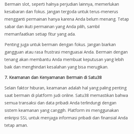
Bermain slot, seperti halnya perjudian lainnya, memerlukan
kesabaran dan fokus. Jangan tergoda untuk terus-menerus
mengganti permainan hanya karena Anda belum menang. Tetap
sabar dan ikuti permainan yang Anda pilih, sambil
memanfaatkan setiap fitur yang ada.
Penting juga untuk bermain dengan fokus. Jangan biarkan
gangguan atau rasa frustrasi menguasai Anda. Bermain dengan
tenang akan membantu Anda membuat keputusan yang lebih
baik dan menghindari kesalahan yang bisa merugikan.
7. Keamanan dan Kenyamanan Bermain di Satu38
Selain faktor hiburan, keamanan adalah hal yang paling penting
saat bermain di platform judi online. Satu38 memastikan bahwa
semua transaksi dan data pribadi Anda terlindungi dengan
sistem keamanan yang canggih. Platform ini menggunakan
enkripsi SSL untuk menjaga informasi pribadi dan finansial Anda
tetap aman.