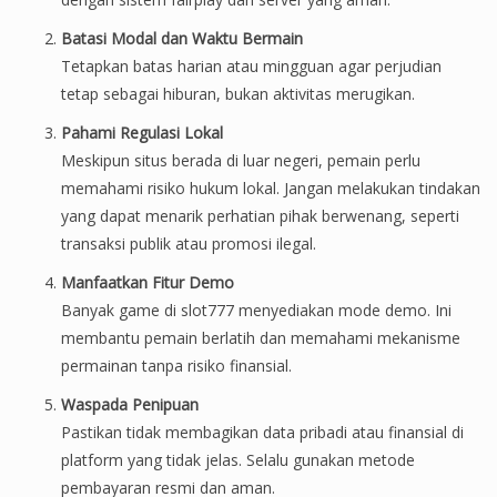
Batasi Modal dan Waktu Bermain
Tetapkan batas harian atau mingguan agar perjudian
tetap sebagai hiburan, bukan aktivitas merugikan.
Pahami Regulasi Lokal
Meskipun situs berada di luar negeri, pemain perlu
memahami risiko hukum lokal. Jangan melakukan tindakan
yang dapat menarik perhatian pihak berwenang, seperti
transaksi publik atau promosi ilegal.
Manfaatkan Fitur Demo
Banyak game di slot777 menyediakan mode demo. Ini
membantu pemain berlatih dan memahami mekanisme
permainan tanpa risiko finansial.
Waspada Penipuan
Pastikan tidak membagikan data pribadi atau finansial di
platform yang tidak jelas. Selalu gunakan metode
pembayaran resmi dan aman.