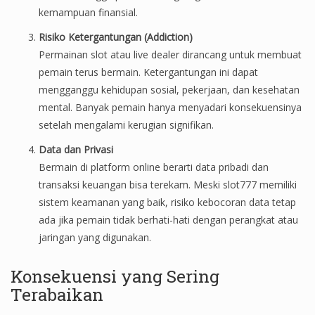
kemampuan finansial.
Risiko Ketergantungan (Addiction)
Permainan slot atau live dealer dirancang untuk membuat
pemain terus bermain. Ketergantungan ini dapat
mengganggu kehidupan sosial, pekerjaan, dan kesehatan
mental. Banyak pemain hanya menyadari konsekuensinya
setelah mengalami kerugian signifikan.
Data dan Privasi
Bermain di platform online berarti data pribadi dan
transaksi keuangan bisa terekam. Meski slot777 memiliki
sistem keamanan yang baik, risiko kebocoran data tetap
ada jika pemain tidak berhati-hati dengan perangkat atau
jaringan yang digunakan.
Konsekuensi yang Sering
Terabaikan