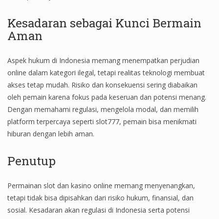
Kesadaran sebagai Kunci Bermain
Aman
Aspek hukum di Indonesia memang menempatkan perjudian
online dalam kategori ilegal, tetapi realitas teknologi membuat
akses tetap mudah. Risiko dan konsekuensi sering diabaikan
oleh pemain karena fokus pada keseruan dan potensi menang.
Dengan memahami regulasi, mengelola modal, dan memilih
platform terpercaya seperti slot777, pemain bisa menikmati
hiburan dengan lebih aman.
Penutup
Permainan slot dan kasino online memang menyenangkan,
tetapi tidak bisa dipisahkan dari risiko hukum, finansial, dan
sosial. Kesadaran akan regulasi di Indonesia serta potensi