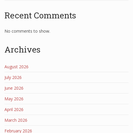
Recent Comments
No comments to show.
Archives
August 2026
July 2026
June 2026
May 2026
April 2026
March 2026
February 2026