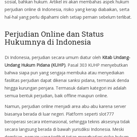
sosial, bahkan hukum. Artikel ini akan membahas aspek hukum
perjudian online di Indonesia, risiko yang kerap diabaikan, serta
hal-hal yang perlu dipahami oleh setiap pemain sebelum terlibat.
Perjudian Online dan Status
Hukumnya di Indonesia
Di Indonesia, perjudian secara umum diatur oleh
Kitab Undang-
Undang Hukum Pidana (KUHP)
. Pasal 303 KUHP menyebutkan
bahwa siapa pun yang sengaja membuka atau menyediakan
fasilitas perjudian dapat dikenai sanksi pidana, termasuk denda
hingga kurungan penjara. Termasuk dalam kategori ini adalah
semua bentuk perjudian, baik offline maupun online.
Namun, perjudian online menjadi area abu-abu karena server
biasanya berada di luar negeri. Platform seperti slot777
beroperasi secara internasional, sehingga teknis aksesnya tidak
secara langsung berada di bawah yurisdiksi Indonesia. Meski
demikian, pemain yang terlibat tetap menghadapi risiko hukum