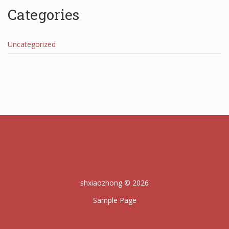
Categories
Uncategorized
shxiaozhong © 2026
Sample Page