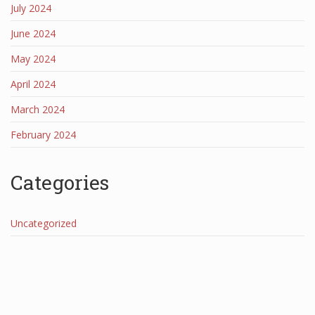
July 2024
June 2024
May 2024
April 2024
March 2024
February 2024
Categories
Uncategorized