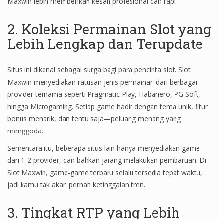
Maxwin lebih memberikan kesan profesional dan rapi.
2. Koleksi Permainan Slot yang
Lebih Lengkap dan Terupdate
Situs ini dikenal sebagai surga bagi para pencinta slot. Slot
Maxwin menyediakan ratusan jenis permainan dari berbagai
provider ternama seperti Pragmatic Play, Habanero, PG Soft,
hingga Microgaming. Setiap game hadir dengan tema unik, fitur
bonus menarik, dan tentu saja—peluang menang yang
menggoda.
Sementara itu, beberapa situs lain hanya menyediakan game
dari 1-2 provider, dan bahkan jarang melakukan pembaruan. Di
Slot Maxwin, game-game terbaru selalu tersedia tepat waktu,
jadi kamu tak akan pernah ketinggalan tren.
3. Tingkat RTP yang Lebih