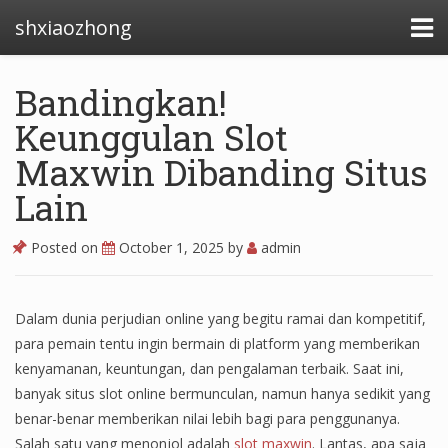
shxiaozhong
Bandingkan!
Keunggulan Slot
Maxwin Dibanding Situs
Lain
Posted on
October 1, 2025
by
admin
Dalam dunia perjudian online yang begitu ramai dan kompetitif,
para pemain tentu ingin bermain di platform yang memberikan
kenyamanan, keuntungan, dan pengalaman terbaik. Saat ini,
banyak situs slot online bermunculan, namun hanya sedikit yang
benar-benar memberikan nilai lebih bagi para penggunanya.
Salah satu yang menonjol adalah
slot maxwin
. Lantas, apa saja