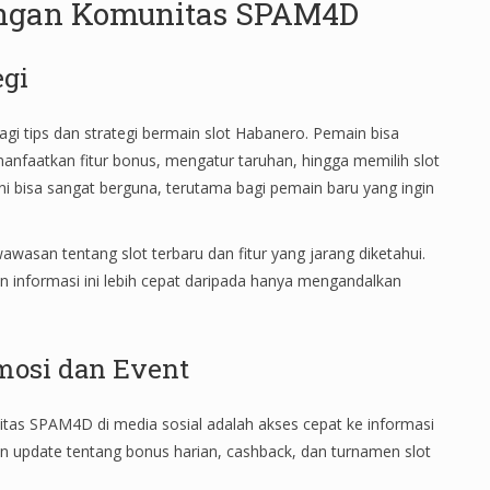
ngan Komunitas SPAM4D
egi
i tips dan strategi bermain slot Habanero. Pemain bisa
manfaatkan fitur bonus, mengatur taruhan, hingga memilih slot
ni bisa sangat berguna, terutama bagi pemain baru yang ingin
wawasan tentang slot terbaru dan fitur yang jarang diketahui.
informasi ini lebih cepat daripada hanya mengandalkan
mosi dan Event
tas SPAM4D di media sosial adalah akses cepat ke informasi
 update tentang bonus harian, cashback, dan turnamen slot