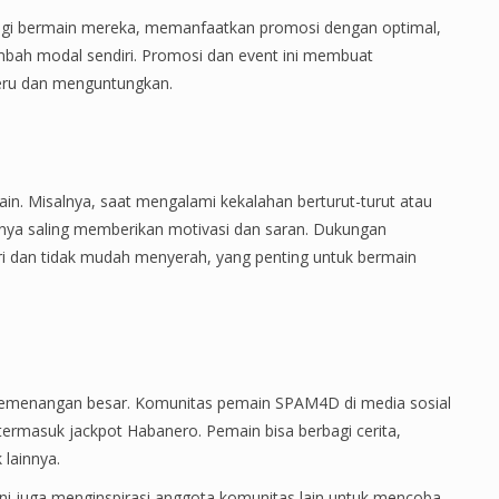
tegi bermain mereka, memanfaatkan promosi dengan optimal,
ah modal sendiri. Promosi dan event ini membuat
eru dan menguntungkan.
. Misalnya, saat mengalami kekalahan berturut-turut atau
anya saling memberikan motivasi dan saran. Dukungan
i dan tidak mudah menyerah, yang penting untuk bermain
 kemenangan besar. Komunitas pemain SPAM4D di media sosial
rmasuk jackpot Habanero. Pemain bisa berbagi cerita,
lainnya.
 ini juga menginspirasi anggota komunitas lain untuk mencoba