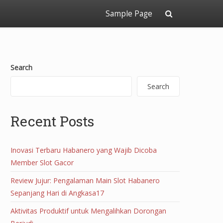
Sample Page
Search
Search
Recent Posts
Inovasi Terbaru Habanero yang Wajib Dicoba
Member Slot Gacor
Review Jujur: Pengalaman Main Slot Habanero
Sepanjang Hari di Angkasa17
Aktivitas Produktif untuk Mengalihkan Dorongan