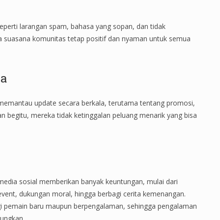
seperti larangan spam, bahasa yang sopan, dan tidak
ga suasana komunitas tetap positif dan nyaman untuk semua
la
 memantau update secara berkala, terutama tentang promosi,
an begitu, mereka tidak ketinggalan peluang menarik yang bisa
edia sosial memberikan banyak keuntungan, mulai dari
event, dukungan moral, hingga berbagi cerita kemenangan.
bagi pemain baru maupun berpengalaman, sehingga pengalaman
tungkan.