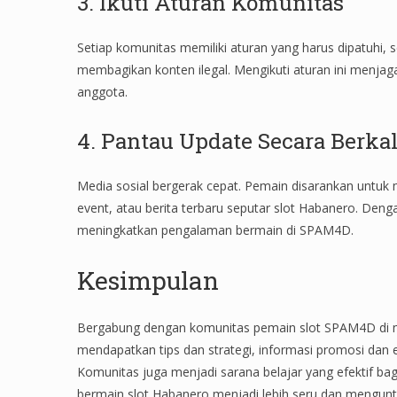
3. Ikuti Aturan Komunitas
Setiap komunitas memiliki aturan yang harus dipatuhi, 
membagikan konten ilegal. Mengikuti aturan ini menja
anggota.
4. Pantau Update Secara Berka
Media sosial bergerak cepat. Pemain disarankan untuk
event, atau berita terbaru seputar slot Habanero. Deng
meningkatkan pengalaman bermain di SPAM4D.
Kesimpulan
Bergabung dengan komunitas pemain slot SPAM4D di m
mendapatkan tips dan strategi, informasi promosi dan 
Komunitas juga menjadi sarana belajar yang efektif 
bermain slot Habanero menjadi lebih seru dan mengun