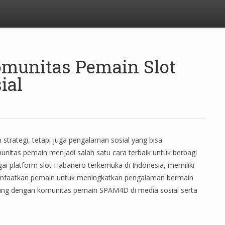
munitas Pemain Slot
ial
 strategi, tetapi juga pengalaman sosial yang bisa
unitas pemain menjadi salah satu cara terbaik untuk berbagi
gai platform slot Habanero terkemuka di Indonesia, memiliki
imanfaatkan pemain untuk meningkatkan pengalaman bermain
ung dengan komunitas pemain SPAM4D di media sosial serta