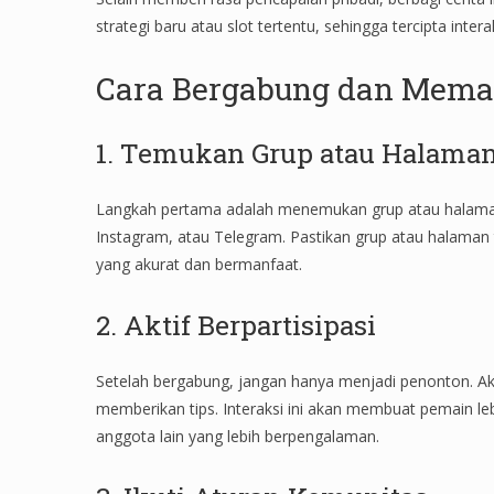
strategi baru atau slot tertentu, sehingga tercipta intera
Cara Bergabung dan Mema
1. Temukan Grup atau Halama
Langkah pertama adalah menemukan grup atau halaman
Instagram, atau Telegram. Pastikan grup atau halaman 
yang akurat dan bermanfaat.
2. Aktif Berpartisipasi
Setelah bergabung, jangan hanya menjadi penonton. Akt
memberikan tips. Interaksi ini akan membuat pemain le
anggota lain yang lebih berpengalaman.