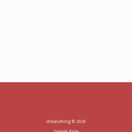
shxiaozhong © 2026
Sample Page