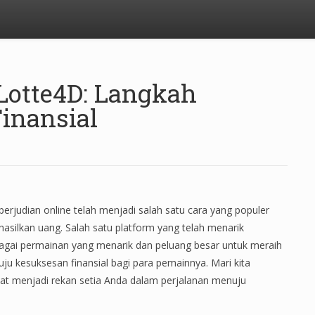
otte4D: Langkah
inansial
perjudian online telah menjadi salah satu cara yang populer
asilkan uang. Salah satu platform yang telah menarik
agai permainan yang menarik dan peluang besar untuk meraih
u kesuksesan finansial bagi para pemainnya. Mari kita
t menjadi rekan setia Anda dalam perjalanan menuju