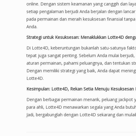
online. Dengan sistem keamanan yang canggih dan lay
setiap pengalaman berjudi Anda berjalan dengan lanca
pada permainan dan meraih kesuksesan finansial tanpa 
Anda.
Strategi untuk Kesuksesan: Menaklukkan Lotte4D deng
Di Lotte4D, keberuntungan bukanlah satu-satunya fakt
tepat juga sangat penting. Sebelum Anda mulai berjudi,
aturan permainan, pahami peluangnya, dan tentukan st
Dengan memiliki strategi yang baik, Anda dapat mening
Lotte4D.
Kesimpulan: Lotte4D, Rekan Setia Menuju Kesuksesan F
Dengan berbagai permainan menarik, peluang jackpot 
para ahli, Lotte4D menawarkan segala yang Anda butuhk
Jadi, bergabunglah dengan Lotte4D sekarang dan mulail