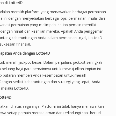
an di Lotte4D
e adalah memilih platform yang menawarkan berbagai permainan
 ini dengan menyediakan berbagai opsi permainan, mulai dari
 variasi permainan yang melimpah, setiap pemain memiliki
dengan minat dan keahlian mereka. Apakah Anda penggemar
nantang keberuntungan Anda dalam permainan togel, Lotte4D
uksesan finansial.
dapatan Anda dengan Lotte4D
uk meraih jackpot besar. Dalam perjudian, jackpot seringkali
 peluang bagi para pemainnya untuk mewujudkan impian ini.
iap putaran memberi Anda kesempatan untuk meraih
ngan sedikit keberuntungan dan strategi yang tepat, Anda
 melalui Lotte4D.
Lotte4D
kan di atas segalanya. Platform ini tidak hanya menawarkan
wa setiap pemain merasa aman dan terlindungi saat berjudi