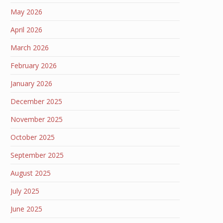
May 2026
April 2026
March 2026
February 2026
January 2026
December 2025
November 2025
October 2025
September 2025
August 2025
July 2025
June 2025