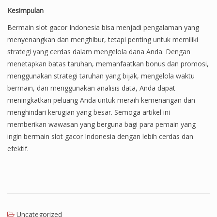
Kesimpulan
Bermain slot gacor Indonesia bisa menjadi pengalaman yang
menyenangkan dan menghibur, tetapi penting untuk memiliki
strategi yang cerdas dalam mengelola dana Anda. Dengan
menetapkan batas taruhan, memanfaatkan bonus dan promosi,
menggunakan strategi taruhan yang bijak, mengelola waktu
bermain, dan menggunakan analisis data, Anda dapat
meningkatkan peluang Anda untuk meraih kemenangan dan
menghindari kerugian yang besar. Semoga artikel ini
memberikan wawasan yang berguna bagi para pemain yang
ingin bermain slot gacor Indonesia dengan lebih cerdas dan
efektif.
Uncategorized