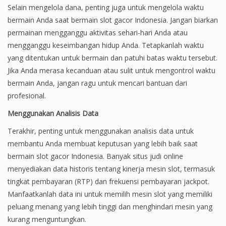
Selain mengelola dana, penting juga untuk mengelola waktu
bermain Anda saat bermain slot gacor Indonesia. Jangan biarkan
permainan mengganggu aktivitas sehari-hari Anda atau
mengganggu keseimbangan hidup Anda. Tetapkanlah waktu
yang ditentukan untuk bermain dan patuhi batas waktu tersebut.
Jika Anda merasa kecanduan atau sulit untuk mengontrol waktu
bermain Anda, jangan ragu untuk mencari bantuan dari
profesional.
Menggunakan Analisis Data
Terakhir, penting untuk menggunakan analisis data untuk
membantu Anda membuat keputusan yang lebih baik saat
bermain slot gacor Indonesia. Banyak situs judi online
menyediakan data historis tentang kinerja mesin slot, termasuk
tingkat pembayaran (RTP) dan frekuensi pembayaran jackpot.
Manfaatkanlah data ini untuk memilih mesin slot yang memiliki
peluang menang yang lebih tinggi dan menghindari mesin yang
kurang menguntungkan.