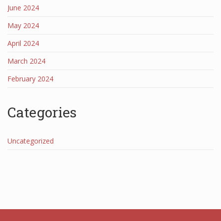
June 2024
May 2024
April 2024
March 2024
February 2024
Categories
Uncategorized