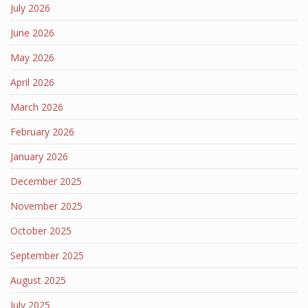
July 2026
June 2026
May 2026
April 2026
March 2026
February 2026
January 2026
December 2025
November 2025
October 2025
September 2025
August 2025
July 2025