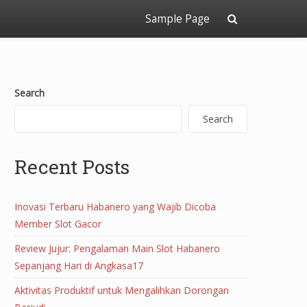
Sample Page
Search
Search
Recent Posts
Inovasi Terbaru Habanero yang Wajib Dicoba
Member Slot Gacor
Review Jujur: Pengalaman Main Slot Habanero
Sepanjang Hari di Angkasa17
Aktivitas Produktif untuk Mengalihkan Dorongan