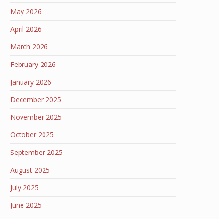
May 2026
April 2026
March 2026
February 2026
January 2026
December 2025
November 2025
October 2025
September 2025
August 2025
July 2025
June 2025