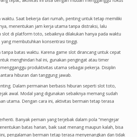
yang tepat, aktivitas ini bisa dengan mudah mengganggu fokus
waktu. Saat bekerja dari rumah, penting untuk tetap memiliki
alnya, menentukan jam kerja utama tanpa distraksi, lalu
n slot di platform toto, sebaiknya dilakukan hanya pada waktu
a yang membutuhkan konsentrasi tinggi.
in tanpa batas waktu. Karena game slot dirancang untuk cepat
ntuk menghindari hal ini, gunakan pengingat atau timer
 mengganggu produktivitas utama sebagai pekerja. Disiplin
 antara hiburan dan tanggung jawab.
ting. Dalam permainan berbasis hiburan seperti slot toto,
sejak awal. Modal yang digunakan sebaiknya memang sudah
an utama. Dengan cara ini, aktivitas bermain tetap terasa
rhenti. Banyak pemain yang terjebak dalam pola “mengejar
Menentukan batas harian, baik saat menang maupun kalah, bisa
i ini, pengalaman bermain tetap terasa menyenangkan dan tidak