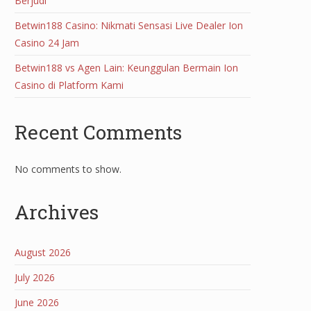
Berjudi
Betwin188 Casino: Nikmati Sensasi Live Dealer Ion
Casino 24 Jam
Betwin188 vs Agen Lain: Keunggulan Bermain Ion
Casino di Platform Kami
Recent Comments
No comments to show.
Archives
August 2026
July 2026
June 2026