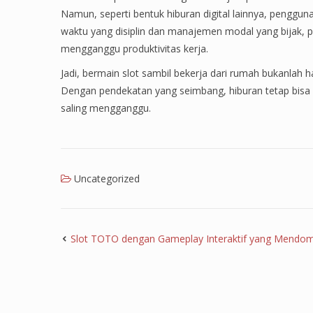
Namun, seperti bentuk hiburan digital lainnya, pengguna
waktu yang disiplin dan manajemen modal yang bijak,
mengganggu produktivitas kerja.
Jadi, bermain slot sambil bekerja dari rumah bukanlah 
Dengan pendekatan yang seimbang, hiburan tetap bisa di
saling mengganggu.
Uncategorized
Slot TOTO dengan Gameplay Interaktif yang Mendomi