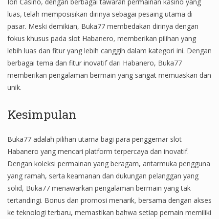
Ion Casino, dengan berbagai tawaran permainan kasino yang
luas, telah memposisikan dirinya sebagai pesaing utama di
pasar. Meski demikian, Buka77 membedakan dirinya dengan
fokus khusus pada slot Habanero, memberikan pilihan yang
lebih luas dan fitur yang lebih canggih dalam kategori ini. Dengan
berbagai tema dan fitur inovatif dari Habanero, Buka77
memberikan pengalaman bermain yang sangat memuaskan dan
unik.
Kesimpulan
Buka77 adalah pilihan utama bagi para penggemar slot
Habanero yang mencari platform terpercaya dan inovatif.
Dengan koleksi permainan yang beragam, antarmuka pengguna
yang ramah, serta keamanan dan dukungan pelanggan yang
solid, Buka77 menawarkan pengalaman bermain yang tak
tertandingi. Bonus dan promosi menarik, bersama dengan akses
ke teknologi terbaru, memastikan bahwa setiap pemain memiliki