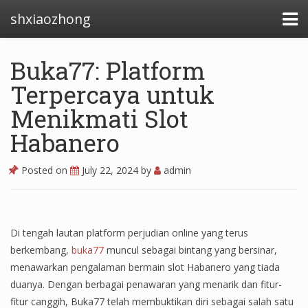
shxiaozhong
Buka77: Platform
Terpercaya untuk
Menikmati Slot
Habanero
Posted on
July 22, 2024
by
admin
Di tengah lautan platform perjudian online yang terus
berkembang,
buka77
muncul sebagai bintang yang bersinar,
menawarkan pengalaman bermain slot Habanero yang tiada
duanya. Dengan berbagai penawaran yang menarik dan fitur-
fitur canggih, Buka77 telah membuktikan diri sebagai salah satu