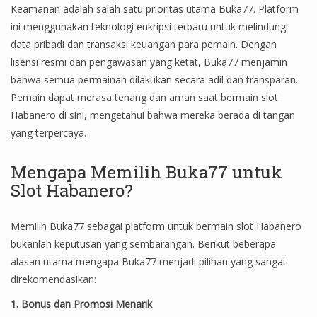
Keamanan adalah salah satu prioritas utama Buka77. Platform
ini menggunakan teknologi enkripsi terbaru untuk melindungi
data pribadi dan transaksi keuangan para pemain. Dengan
lisensi resmi dan pengawasan yang ketat, Buka77 menjamin
bahwa semua permainan dilakukan secara adil dan transparan.
Pemain dapat merasa tenang dan aman saat bermain slot
Habanero di sini, mengetahui bahwa mereka berada di tangan
yang terpercaya.
Mengapa Memilih Buka77 untuk
Slot Habanero?
Memilih Buka77 sebagai platform untuk bermain slot Habanero
bukanlah keputusan yang sembarangan. Berikut beberapa
alasan utama mengapa Buka77 menjadi pilihan yang sangat
direkomendasikan:
1. Bonus dan Promosi Menarik