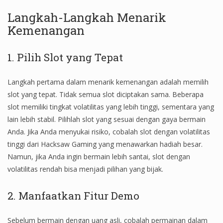
Langkah-Langkah Menarik
Kemenangan
1. Pilih Slot yang Tepat
Langkah pertama dalam menarik kemenangan adalah memilih
slot yang tepat. Tidak semua slot diciptakan sama. Beberapa
slot memiliki tingkat volatilitas yang lebih tinggi, sementara yang
lain lebih stabil. Pilihlah slot yang sesuai dengan gaya bermain
Anda. Jika Anda menyukai risiko, cobalah slot dengan volatilitas
tinggi dari Hacksaw Gaming yang menawarkan hadiah besar.
Namun, jika Anda ingin bermain lebih santai, slot dengan
volatilitas rendah bisa menjadi pilihan yang bijak.
2. Manfaatkan Fitur Demo
Sebelum bermain dengan uang asli, cobalah permainan dalam