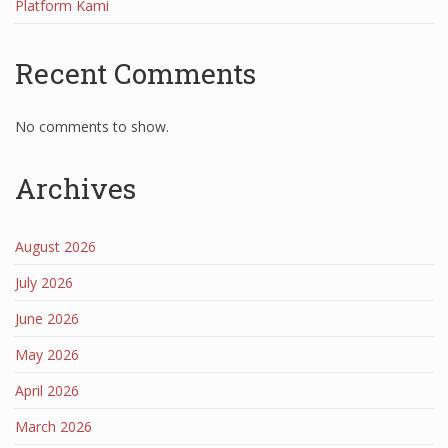
Platform Kami
Recent Comments
No comments to show.
Archives
August 2026
July 2026
June 2026
May 2026
April 2026
March 2026