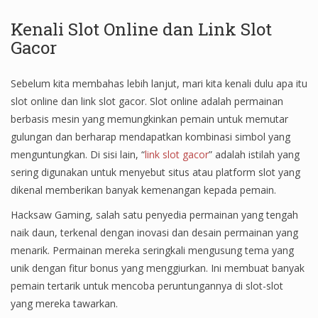
Kenali Slot Online dan Link Slot
Gacor
Sebelum kita membahas lebih lanjut, mari kita kenali dulu apa itu
slot online dan link slot gacor. Slot online adalah permainan
berbasis mesin yang memungkinkan pemain untuk memutar
gulungan dan berharap mendapatkan kombinasi simbol yang
menguntungkan. Di sisi lain, “
link slot gacor
” adalah istilah yang
sering digunakan untuk menyebut situs atau platform slot yang
dikenal memberikan banyak kemenangan kepada pemain.
Hacksaw Gaming, salah satu penyedia permainan yang tengah
naik daun, terkenal dengan inovasi dan desain permainan yang
menarik. Permainan mereka seringkali mengusung tema yang
unik dengan fitur bonus yang menggiurkan. Ini membuat banyak
pemain tertarik untuk mencoba peruntungannya di slot-slot
yang mereka tawarkan.