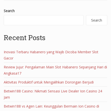
Search
Search
Recent Posts
Inovasi Terbaru Habanero yang Wajib Dicoba Member Slot
Gacor
Review Jujur: Pengalaman Main Slot Habanero Sepanjang Hari di
Angkasa17
Aktivitas Produktif untuk Mengalihkan Dorongan Berjudi
Betwin188 Casino: Nikmati Sensasi Live Dealer Ion Casino 24
Jam
Betwin188 vs Agen Lain: Keunggulan Bermain Ion Casino di