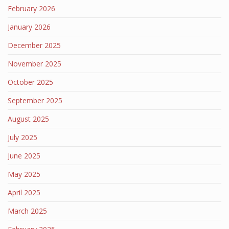
February 2026
January 2026
December 2025
November 2025
October 2025
September 2025
August 2025
July 2025
June 2025
May 2025
April 2025
March 2025