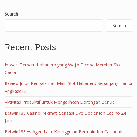
Search
Search
Recent Posts
Inovasi Terbaru Habanero yang Wajib Dicoba Member Slot
Gacor
Review Jujur: Pengalaman Main Slot Habanero Sepanjang Hari di
Angkasa17
Aktivitas Produktif untuk Mengalihkan Dorongan Berjudi
Betwin188 Casino: Nikmati Sensasi Live Dealer Ion Casino 24
Jam
Betwin188 vs Agen Lain: Keunggulan Bermain Ion Casino di