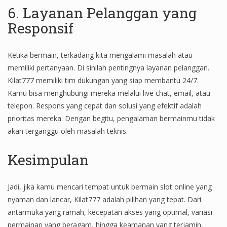
6. Layanan Pelanggan yang
Responsif
Ketika bermain, terkadang kita mengalami masalah atau
memiliki pertanyaan. Di sinilah pentingnya layanan pelanggan.
Kilat777 memiliki tim dukungan yang siap membantu 24/7.
Kamu bisa menghubungi mereka melalui live chat, email, atau
telepon. Respons yang cepat dan solusi yang efektif adalah
prioritas mereka. Dengan begitu, pengalaman bermainmu tidak
akan terganggu oleh masalah teknis.
Kesimpulan
Jadi, jika kamu mencari tempat untuk bermain slot online yang
nyaman dan lancar, Kilat777 adalah pilihan yang tepat. Dari
antarmuka yang ramah, kecepatan akses yang optimal, variasi
permainan yang beragam, hingga keamanan yang terjamin,