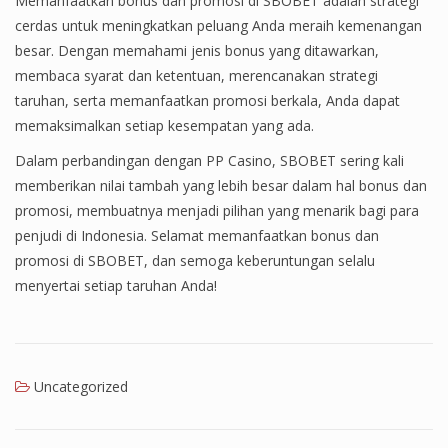
Memanfaatkan bonus dan promosi di SBOBET adalah strategi
cerdas untuk meningkatkan peluang Anda meraih kemenangan
besar. Dengan memahami jenis bonus yang ditawarkan,
membaca syarat dan ketentuan, merencanakan strategi
taruhan, serta memanfaatkan promosi berkala, Anda dapat
memaksimalkan setiap kesempatan yang ada.
Dalam perbandingan dengan PP Casino, SBOBET sering kali
memberikan nilai tambah yang lebih besar dalam hal bonus dan
promosi, membuatnya menjadi pilihan yang menarik bagi para
penjudi di Indonesia. Selamat memanfaatkan bonus dan
promosi di SBOBET, dan semoga keberuntungan selalu
menyertai setiap taruhan Anda!
Uncategorized