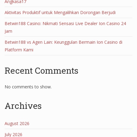
Angkasa17
Aktivitas Produktif untuk Mengalihkan Dorongan Berjudi
Betwin188 Casino: Nikmati Sensasi Live Dealer Ion Casino 24
Jam
Betwin188 vs Agen Lain: Keunggulan Bermain Ion Casino di
Platform Kami
Recent Comments
No comments to show.
Archives
August 2026
July 2026