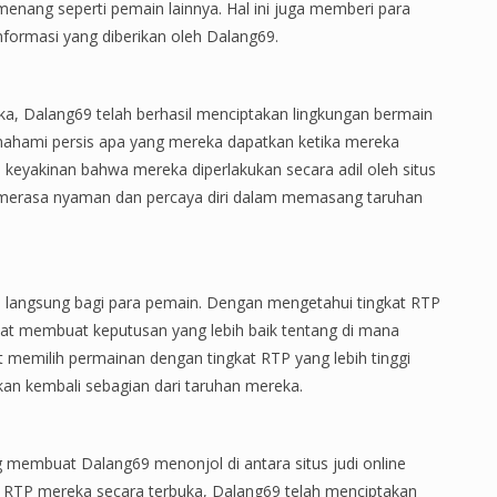
nang seperti pemain lainnya. Hal ini juga memberi para
ormasi yang diberikan oleh Dalang69.
a, Dalang69 telah berhasil menciptakan lingkungan bermain
mahami persis apa yang mereka dapatkan ketika mereka
eyakinan bahwa mereka diperlakukan secara adil oleh situs
n merasa nyaman dan percaya diri dalam memasang taruhan
 langsung bagi para pemain. Dengan mengetahui tingkat RTP
at membuat keputusan yang lebih baik tentang di mana
memilih permainan dengan tingkat RTP yang lebih tinggi
n kembali sebagian dari taruhan mereka.
g membuat Dalang69 menonjol di antara situs judi online
t RTP mereka secara terbuka, Dalang69 telah menciptakan