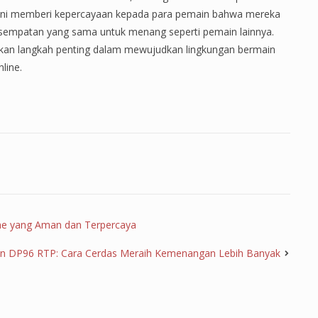
l ini memberi kepercayaan kepada para pemain bahwa mereka
esempatan yang sama untuk menang seperti pemain lainnya.
kan langkah penting dalam mewujudkan lingkungan bermain
line.
ne yang Aman dan Terpercaya
an DP96 RTP: Cara Cerdas Meraih Kemenangan Lebih Banyak