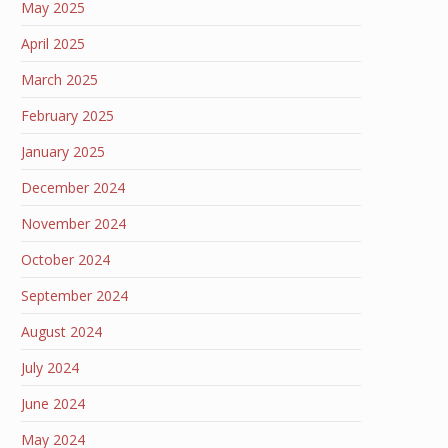
May 2025
April 2025
March 2025
February 2025
January 2025
December 2024
November 2024
October 2024
September 2024
August 2024
July 2024
June 2024
May 2024