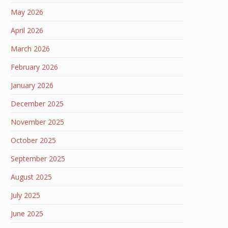
May 2026
April 2026
March 2026
February 2026
January 2026
December 2025
November 2025
October 2025
September 2025
August 2025
July 2025
June 2025