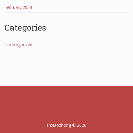
February 2024
Categories
Uncategorized
shxiaozhong © 2026