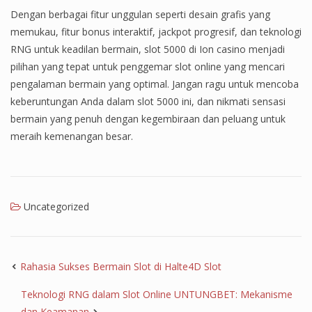
Dengan berbagai fitur unggulan seperti desain grafis yang
memukau, fitur bonus interaktif, jackpot progresif, dan teknologi
RNG untuk keadilan bermain, slot 5000 di Ion casino menjadi
pilihan yang tepat untuk penggemar slot online yang mencari
pengalaman bermain yang optimal. Jangan ragu untuk mencoba
keberuntungan Anda dalam slot 5000 ini, dan nikmati sensasi
bermain yang penuh dengan kegembiraan dan peluang untuk
meraih kemenangan besar.
Uncategorized
Rahasia Sukses Bermain Slot di Halte4D Slot
Teknologi RNG dalam Slot Online UNTUNGBET: Mekanisme
dan Keamanan