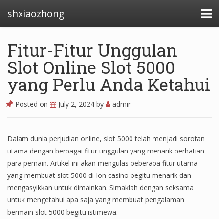
shxiaozhong
Fitur-Fitur Unggulan
Slot Online Slot 5000
yang Perlu Anda Ketahui
Posted on
July 2, 2024
by
admin
Dalam dunia perjudian online, slot 5000 telah menjadi sorotan
utama dengan berbagai fitur unggulan yang menarik perhatian
para pemain. Artikel ini akan mengulas beberapa fitur utama
yang membuat slot 5000 di Ion casino begitu menarik dan
mengasyikkan untuk dimainkan. Simaklah dengan seksama
untuk mengetahui apa saja yang membuat pengalaman
bermain slot 5000 begitu istimewa.