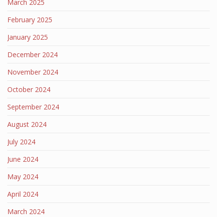
March 2025
February 2025
January 2025
December 2024
November 2024
October 2024
September 2024
August 2024
July 2024
June 2024
May 2024
April 2024
March 2024