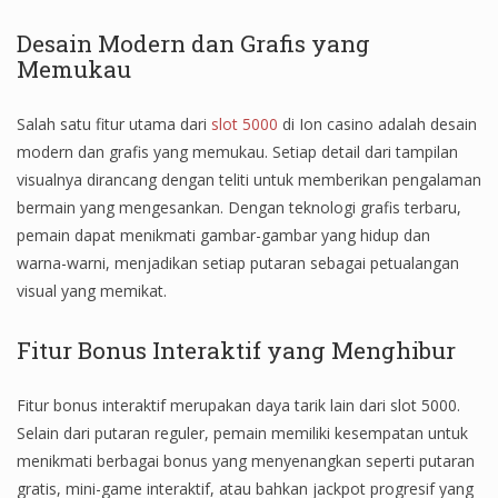
Desain Modern dan Grafis yang
Memukau
Salah satu fitur utama dari
slot 5000
di Ion casino adalah desain
modern dan grafis yang memukau. Setiap detail dari tampilan
visualnya dirancang dengan teliti untuk memberikan pengalaman
bermain yang mengesankan. Dengan teknologi grafis terbaru,
pemain dapat menikmati gambar-gambar yang hidup dan
warna-warni, menjadikan setiap putaran sebagai petualangan
visual yang memikat.
Fitur Bonus Interaktif yang Menghibur
Fitur bonus interaktif merupakan daya tarik lain dari slot 5000.
Selain dari putaran reguler, pemain memiliki kesempatan untuk
menikmati berbagai bonus yang menyenangkan seperti putaran
gratis, mini-game interaktif, atau bahkan jackpot progresif yang