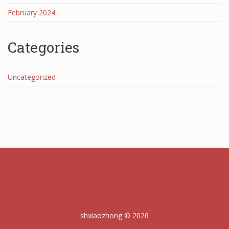
February 2024
Categories
Uncategorized
shxiaozhong © 2026