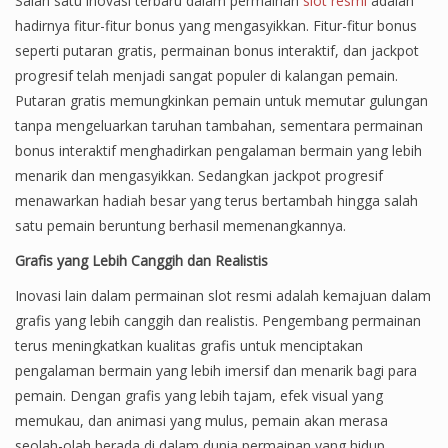
Salah satu inovasi terbaru dalam permainan
slot resmi
adalah
hadirnya fitur-fitur bonus yang mengasyikkan. Fitur-fitur bonus
seperti putaran gratis, permainan bonus interaktif, dan jackpot
progresif telah menjadi sangat populer di kalangan pemain.
Putaran gratis memungkinkan pemain untuk memutar gulungan
tanpa mengeluarkan taruhan tambahan, sementara permainan
bonus interaktif menghadirkan pengalaman bermain yang lebih
menarik dan mengasyikkan. Sedangkan jackpot progresif
menawarkan hadiah besar yang terus bertambah hingga salah
satu pemain beruntung berhasil memenangkannya.
Grafis yang Lebih Canggih dan Realistis
Inovasi lain dalam permainan slot resmi adalah kemajuan dalam
grafis yang lebih canggih dan realistis. Pengembang permainan
terus meningkatkan kualitas grafis untuk menciptakan
pengalaman bermain yang lebih imersif dan menarik bagi para
pemain. Dengan grafis yang lebih tajam, efek visual yang
memukau, dan animasi yang mulus, pemain akan merasa
seolah-olah berada di dalam dunia permainan yang hidup.