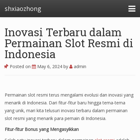
shxiaozhong
Inovasi Terbaru dalam
Permainan Slot Resmi di
Indonesia
Posted on
May 6, 2024
by
admin
Permainan slot resmi terus mengalami evolusi dan inovasi yang
menarik di Indonesia. Dari fitur-fitur baru hingga tema-tema
yang unik, mari kita telusuri inovasi terbaru dalam permainan
slot resmi yang menarik para pemain di Indonesia.
Fitur-fitur Bonus yang Mengasyikkan