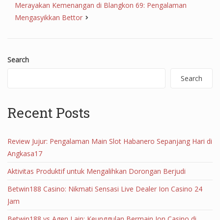
Merayakan Kemenangan di Blangkon 69: Pengalaman
Mengasyikkan Bettor
Search
Search
Recent Posts
Review Jujur: Pengalaman Main Slot Habanero Sepanjang Hari di
Angkasa17
Aktivitas Produktif untuk Mengalihkan Dorongan Berjudi
Betwin188 Casino: Nikmati Sensasi Live Dealer Ion Casino 24
Jam
Betwin188 vs Agen Lain: Keunggulan Bermain Ion Casino di