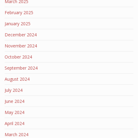
March 2025
February 2025
January 2025
December 2024
November 2024
October 2024
September 2024
August 2024
July 2024
June 2024
May 2024
April 2024
March 2024