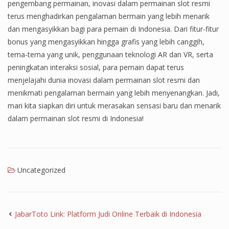
pengembang permainan, inovasi dalam permainan slot resmi
terus menghadirkan pengalaman bermain yang lebih menarik
dan mengasyikkan bagi para pemain di Indonesia. Dari fitur-fitur
bonus yang mengasyikkan hingga grafis yang lebih canggih,
tema-tema yang unik, penggunaan teknologi AR dan VR, serta
peningkatan interaksi sosial, para pemain dapat terus
menjelajahi dunia inovasi dalam permainan slot resmi dan
menikmati pengalaman bermain yang lebih menyenangkan. Jadi,
mari kita siapkan diri untuk merasakan sensasi baru dan menarik
dalam permainan slot resmi di Indonesia!
Uncategorized
JabarToto Link: Platform Judi Online Terbaik di Indonesia