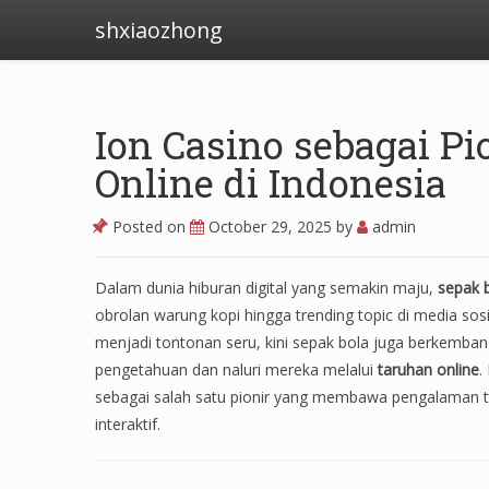
shxiaozhong
Ion Casino sebagai P
Online di Indonesia
Posted on
October 29, 2025
by
admin
Dalam dunia hiburan digital yang semakin maju,
sepak 
obrolan warung kopi hingga trending topic di media sosi
menjadi tontonan seru, kini sepak bola juga berkemba
pengetahuan dan naluri mereka melalui
taruhan online
.
sebagai salah satu pionir yang membawa pengalaman ta
interaktif.