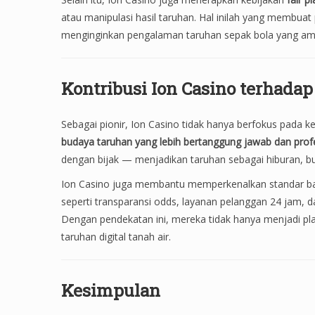
atau manipulasi hasil taruhan. Hal inilah yang membuat 
menginginkan pengalaman taruhan sepak bola yang ama
Kontribusi Ion Casino terhada
Sebagai pionir, Ion Casino tidak hanya berfokus pada 
budaya taruhan yang lebih bertanggung jawab dan prof
dengan bijak — menjadikan taruhan sebagai hiburan, 
Ion Casino juga membantu memperkenalkan standar baru
seperti transparansi odds, layanan pelanggan 24 jam,
Dengan pendekatan ini, mereka tidak hanya menjadi pla
taruhan digital tanah air.
Kesimpulan