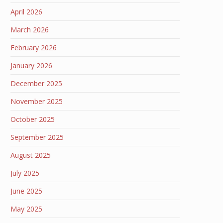
April 2026
March 2026
February 2026
January 2026
December 2025
November 2025
October 2025
September 2025
August 2025
July 2025
June 2025
May 2025