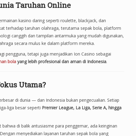
unia Taruhan Online
rmainan kasino daring seperti roulette, blackjack, dan
at terhadap taruhan olahraga, terutama sepak bola, platform
nologi canggih dan tampilan antarmuka yang mudah digunakan,
lahraga secara mulus ke dalam platform mereka.
gi pengguna, tetapi juga menjadikan Ion Casino sebagai
han bola
yang lebih profesional dan aman di Indonesia
.
Fokus Utama?
rbesar di dunia — dan Indonesia bukan pengecualian. Setiap
iga-liga besar seperti
Premier League, La Liga, Serie A, hingga
t bahwa di balik antusiasme para penggemar, ada keinginan
. Dengan menyediakan layanan taruhan sepak bola yang