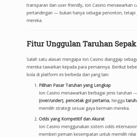
transparan dan user-friendly, Ion Casino menawarkan ca
pertandingan — bukan hanya sebagai penonton, tetapi ju
mereka.
Fitur Unggulan Taruhan Sepak 
Salah satu alasan mengapa Ion Casino dianggap sebagai
mereka tawarkan kepada para pemainnya. Berikut beb
bola di platform ini berbeda dari yang lain:
Pilihan Pasar Taruhan yang Lengkap
Ion Casino menawarkan berbagai jenis taruhan —
(over/under)
,
pencetak gol pertama
, hingga
taruh
memilih strategi sesuai gaya bermain mereka.
Odds yang Kompetitif dan Akurat
Ion Casino menggunakan sistem odds internasional
memberi pemain kesempatan untuk memilih nilai 