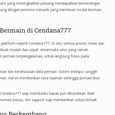
ree spins yang meningkatkan peluang mendapatkan kemenangan
didukung dengan promosi menarik yang membuat modal bermain
ermain di Cendana777
platform seperti Cendana777. Di sini, semua proses mulai dari
 dibuat mudah dan cepat. Antarmuka situs yang ramah
n pemain berpengalaman, untuk langsung fokus pada
an dan kerahasiaan data pemain. Sistem enkripsi canggih
aman. Hal ini memberikan rasa nyaman sehingga pemain bisa
 di Cendana777 siap membantu kapan pun dibutuhkan. Baik
ormasi bonus, tim support siap memberikan solusi terbaik.
rus Berkembang