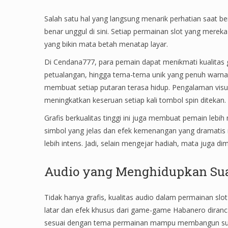
Salah satu hal yang langsung menarik perhatian saat be
benar unggul di sini. Setiap permainan slot yang merek
yang bikin mata betah menatap layar.
Di Cendana777, para pemain dapat menikmati kualitas g
petualangan, hingga tema-tema unik yang penuh warna,
membuat setiap putaran terasa hidup. Pengalaman visu
meningkatkan keseruan setiap kali tombol spin ditekan.
Grafis berkualitas tinggi ini juga membuat pemain le
simbol yang jelas dan efek kemenangan yang dramat
lebih intens. Jadi, selain mengejar hadiah, mata juga 
Audio yang Menghidupkan Su
Tidak hanya grafis, kualitas audio dalam permainan slo
latar dan efek khusus dari game-game Habanero diranc
sesuai dengan tema permainan mampu membangun suasa