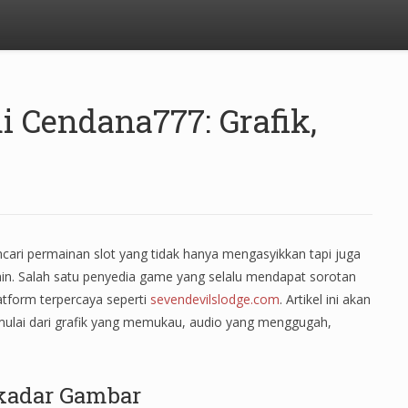
i Cendana777: Grafik,
cari permainan slot yang tidak hanya mengasyikkan tapi juga
ain. Salah satu penyedia game yang selalu mendapat sorotan
latform terpercaya seperti
sevendevilslodge.com
. Artikel ini akan
ulai dari grafik yang memukau, audio yang menggugah,
ekadar Gambar