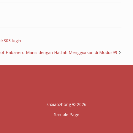
nk303 login
lot Habanero Manis dengan Hadiah Menggiurkan di Modus99
shxiaozhong © 2026
Sample Page