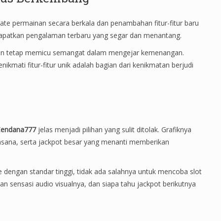
ate permainan secara berkala dan penambahan fitur-fitur baru
apatkan pengalaman terbaru yang segar dan menantang.
 dan tetap memicu semangat dalam mengejar kemenangan.
mati fitur-fitur unik adalah bagian dari kenikmatan berjudi
Cendana777
jelas menjadi pilihan yang sulit ditolak. Grafiknya
ana, serta jackpot besar yang menanti memberikan
e dengan standar tinggi, tidak ada salahnya untuk mencoba slot
n sensasi audio visualnya, dan siapa tahu jackpot berikutnya