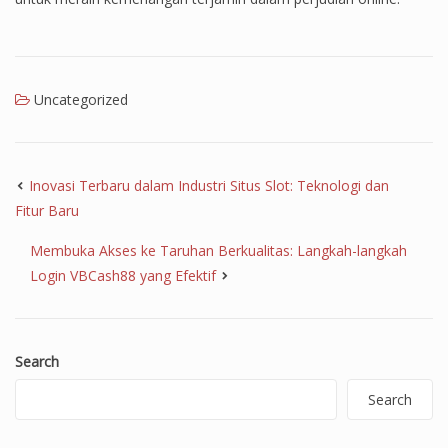
Uncategorized
Inovasi Terbaru dalam Industri Situs Slot: Teknologi dan
Fitur Baru
Membuka Akses ke Taruhan Berkualitas: Langkah-langkah
Login VBCash88 yang Efektif
Search
Search