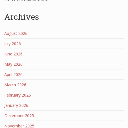
Archives
August 2026
July 2026
June 2026
May 2026
April 2026
March 2026
February 2026
January 2026
December 2025
November 2025