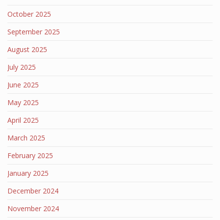
October 2025
September 2025
August 2025
July 2025
June 2025
May 2025
April 2025
March 2025
February 2025
January 2025
December 2024
November 2024