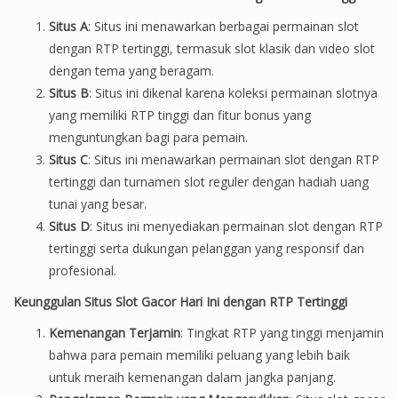
Situs A
: Situs ini menawarkan berbagai permainan slot
dengan RTP tertinggi, termasuk slot klasik dan video slot
dengan tema yang beragam.
Situs B
: Situs ini dikenal karena koleksi permainan slotnya
yang memiliki RTP tinggi dan fitur bonus yang
menguntungkan bagi para pemain.
Situs C
: Situs ini menawarkan permainan slot dengan RTP
tertinggi dan turnamen slot reguler dengan hadiah uang
tunai yang besar.
Situs D
: Situs ini menyediakan permainan slot dengan RTP
tertinggi serta dukungan pelanggan yang responsif dan
profesional.
Keunggulan Situs Slot Gacor Hari Ini dengan RTP Tertinggi
Kemenangan Terjamin
: Tingkat RTP yang tinggi menjamin
bahwa para pemain memiliki peluang yang lebih baik
untuk meraih kemenangan dalam jangka panjang.