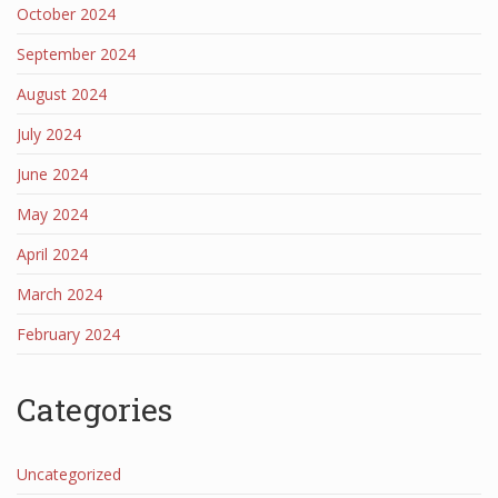
October 2024
September 2024
August 2024
July 2024
June 2024
May 2024
April 2024
March 2024
February 2024
Categories
Uncategorized