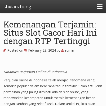
shxiaozhong
Kemenangan Terjamin:
Situs Slot Gacor Hari Ini
dengan RTP Tertinggi
Posted on
February 28, 2024
by
admin
Dinamika Perjudian Online di Indonesia
Perjudian online di Indonesia telah menjadi fenomena yang
semakin populer dalam beberapa tahun terakhir. Salah satu jenis
permainan yang paling diminati adalah slot online, yang
menawarkan kesempatan untuk meraih kemenangan besar
dengan taruhan yang relatif kecil. Dalam artikel ini, kita akan