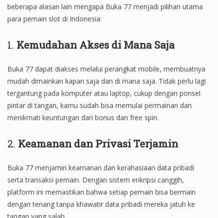
beberapa alasan lain mengapa Buka 77 menjadi pilihan utama
para pemain slot di Indonesia:
1.
Kemudahan Akses di Mana Saja
Buka 77 dapat diakses melalui perangkat mobile, membuatnya
mudah dimainkan kapan saja dan di mana saja. Tidak perlu lagi
tergantung pada komputer atau laptop, cukup dengan ponsel
pintar di tangan, kamu sudah bisa memulai permainan dan
menikmati keuntungan dari bonus dan free spin.
2.
Keamanan dan Privasi Terjamin
Buka 77 menjamin keamanan dan kerahasiaan data pribadi
serta transaksi pemain. Dengan sistem enkripsi canggih,
platform ini memastikan bahwa setiap pemain bisa bermain
dengan tenang tanpa khawatir data pribadi mereka jatuh ke
tangan yang salah.