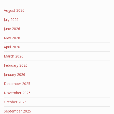
August 2026
July 2026
June 2026
May 2026
April 2026
March 2026
February 2026
January 2026
December 2025
November 2025
October 2025
September 2025