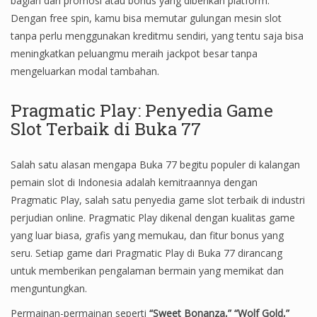
bagian dari promosi atau bonus yang diberikan platform.
Dengan free spin, kamu bisa memutar gulungan mesin slot
tanpa perlu menggunakan kreditmu sendiri, yang tentu saja bisa
meningkatkan peluangmu meraih jackpot besar tanpa
mengeluarkan modal tambahan.
Pragmatic Play: Penyedia Game
Slot Terbaik di Buka 77
Salah satu alasan mengapa Buka 77 begitu populer di kalangan
pemain slot di Indonesia adalah kemitraannya dengan
Pragmatic Play, salah satu penyedia game slot terbaik di industri
perjudian online. Pragmatic Play dikenal dengan kualitas game
yang luar biasa, grafis yang memukau, dan fitur bonus yang
seru. Setiap game dari Pragmatic Play di Buka 77 dirancang
untuk memberikan pengalaman bermain yang memikat dan
menguntungkan.
Permainan-permainan seperti
“Sweet Bonanza,”
“Wolf Gold,”