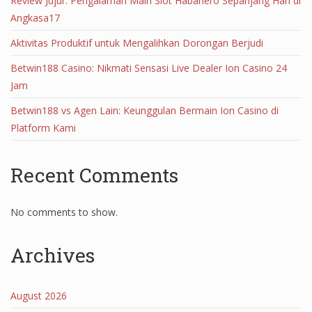
Review Jujur: Pengalaman Main Slot Habanero Sepanjang Hari di
Angkasa17
Aktivitas Produktif untuk Mengalihkan Dorongan Berjudi
Betwin188 Casino: Nikmati Sensasi Live Dealer Ion Casino 24
Jam
Betwin188 vs Agen Lain: Keunggulan Bermain Ion Casino di
Platform Kami
Recent Comments
No comments to show.
Archives
August 2026