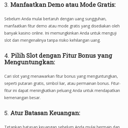
3.
Manfaatkan Demo atau Mode Gratis:
Sebelum Anda mulai bertaruh dengan uang sungguhan,
manfaatkan fitur demo atau mode gratis yang disediakan oleh
banyak kasino online. Ini memungkinkan Anda untuk menguji
slot dan mengenalinya tanpa risiko kehilangan uang.
4.
Pilih Slot dengan Fitur Bonus yang
Menguntungkan:
Cari slot yang menawarkan fitur bonus yang menguntungkan,
seperti putaran gratis, simbol liar, atau permainan bonus. Fitur-
fitur ini dapat meningkatkan peluang Anda untuk mendapatkan
kemenangan besar.
5.
Atur Batasan Keuangan:
Tetapkan batasan keuangan sebelum Anda mulai bermain dan