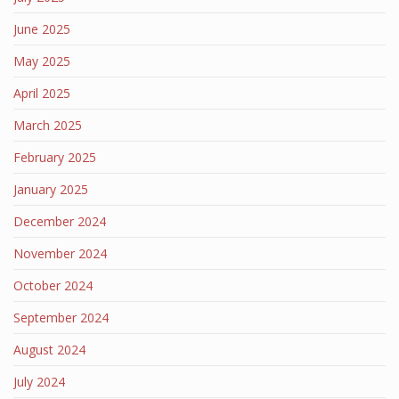
June 2025
May 2025
April 2025
March 2025
February 2025
January 2025
December 2024
November 2024
October 2024
September 2024
August 2024
July 2024