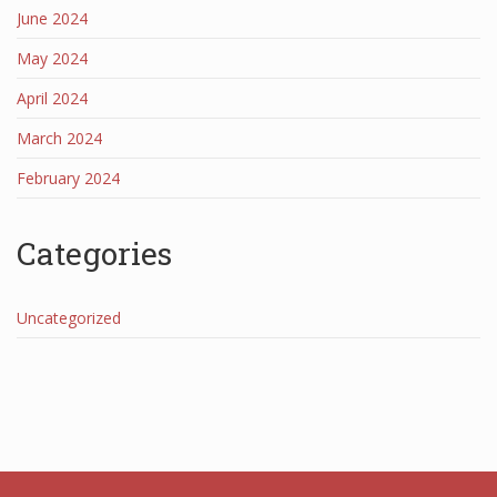
June 2024
May 2024
April 2024
March 2024
February 2024
Categories
Uncategorized