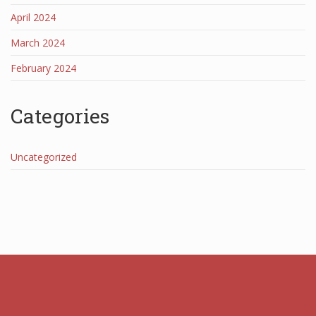
April 2024
March 2024
February 2024
Categories
Uncategorized