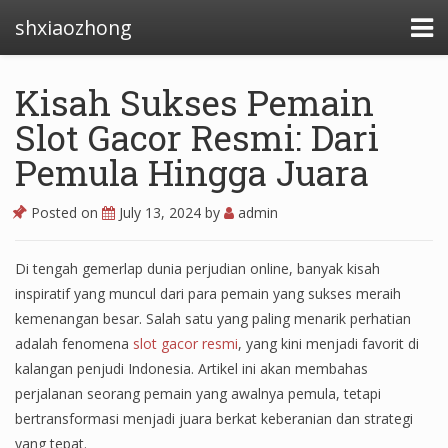
shxiaozhong
Kisah Sukses Pemain
Slot Gacor Resmi: Dari
Pemula Hingga Juara
Posted on
July 13, 2024
by
admin
Di tengah gemerlap dunia perjudian online, banyak kisah
inspiratif yang muncul dari para pemain yang sukses meraih
kemenangan besar. Salah satu yang paling menarik perhatian
adalah fenomena
slot gacor resmi
, yang kini menjadi favorit di
kalangan penjudi Indonesia. Artikel ini akan membahas
perjalanan seorang pemain yang awalnya pemula, tetapi
bertransformasi menjadi juara berkat keberanian dan strategi
yang tepat.