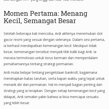
Momen Pertama: Menang
Kecil, Semangat Besar
Setelah beberapa kali mencoba, Ardi akhirnya menemukan slot
gacor resmi yang sesuai dengan seleranya. Dalam sesi pertama,
ia berhasil mendapatkan kemenangan kecil. Meskipun tidak
besar, kemenangan tersebut menjadi titik balik bagi Ardi. Ia
merasa termotivasi untuk terus bermain dan memperdalam
pemahamannya tentang strategi permainan.
Ardi mulai belajar tentang pengelolaan bankroll, bagaimana
menetapkan batas taruhan, serta kapan waktu yang tepat untuk
menarik diri dari permainan. Hal ini menjadi bagian penting dari
strategi yang ia terapkan. Dengan setiap kemenangan kecil yang
didapat, Ardi semakin yakin bahwa ia bisa mencapai sesuatu
yang lebih besar.