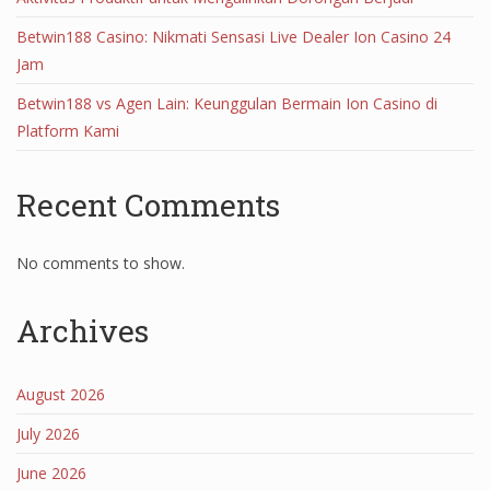
Betwin188 Casino: Nikmati Sensasi Live Dealer Ion Casino 24
Jam
Betwin188 vs Agen Lain: Keunggulan Bermain Ion Casino di
Platform Kami
Recent Comments
No comments to show.
Archives
August 2026
July 2026
June 2026