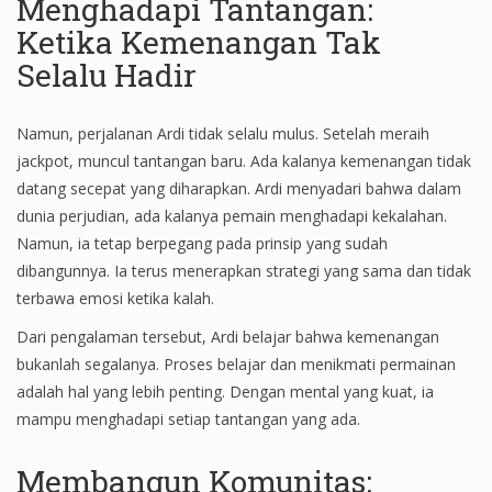
Menghadapi Tantangan:
Ketika Kemenangan Tak
Selalu Hadir
Namun, perjalanan Ardi tidak selalu mulus. Setelah meraih
jackpot, muncul tantangan baru. Ada kalanya kemenangan tidak
datang secepat yang diharapkan. Ardi menyadari bahwa dalam
dunia perjudian, ada kalanya pemain menghadapi kekalahan.
Namun, ia tetap berpegang pada prinsip yang sudah
dibangunnya. Ia terus menerapkan strategi yang sama dan tidak
terbawa emosi ketika kalah.
Dari pengalaman tersebut, Ardi belajar bahwa kemenangan
bukanlah segalanya. Proses belajar dan menikmati permainan
adalah hal yang lebih penting. Dengan mental yang kuat, ia
mampu menghadapi setiap tantangan yang ada.
Membangun Komunitas: