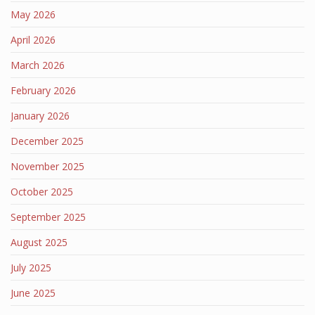
May 2026
April 2026
March 2026
February 2026
January 2026
December 2025
November 2025
October 2025
September 2025
August 2025
July 2025
June 2025