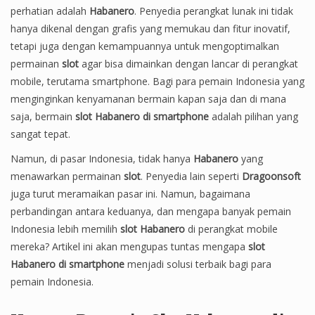
perhatian adalah
Habanero
. Penyedia perangkat lunak ini tidak
hanya dikenal dengan grafis yang memukau dan fitur inovatif,
tetapi juga dengan kemampuannya untuk mengoptimalkan
permainan
slot
agar bisa dimainkan dengan lancar di perangkat
mobile, terutama smartphone. Bagi para pemain Indonesia yang
menginginkan kenyamanan bermain kapan saja dan di mana
saja, bermain
slot Habanero di smartphone
adalah pilihan yang
sangat tepat.
Namun, di pasar Indonesia, tidak hanya
Habanero
yang
menawarkan permainan
slot
. Penyedia lain seperti
Dragoonsoft
juga turut meramaikan pasar ini. Namun, bagaimana
perbandingan antara keduanya, dan mengapa banyak pemain
Indonesia lebih memilih
slot Habanero
di perangkat mobile
mereka? Artikel ini akan mengupas tuntas mengapa
slot
Habanero di smartphone
menjadi solusi terbaik bagi para
pemain Indonesia.