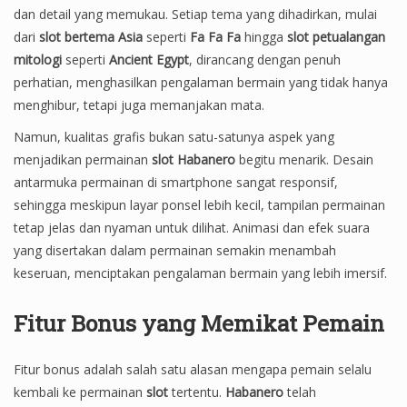
dan detail yang memukau. Setiap tema yang dihadirkan, mulai
dari
slot bertema Asia
seperti
Fa Fa Fa
hingga
slot petualangan
mitologi
seperti
Ancient Egypt
, dirancang dengan penuh
perhatian, menghasilkan pengalaman bermain yang tidak hanya
menghibur, tetapi juga memanjakan mata.
Namun, kualitas grafis bukan satu-satunya aspek yang
menjadikan permainan
slot Habanero
begitu menarik. Desain
antarmuka permainan di smartphone sangat responsif,
sehingga meskipun layar ponsel lebih kecil, tampilan permainan
tetap jelas dan nyaman untuk dilihat. Animasi dan efek suara
yang disertakan dalam permainan semakin menambah
keseruan, menciptakan pengalaman bermain yang lebih imersif.
Fitur Bonus yang Memikat Pemain
Fitur bonus adalah salah satu alasan mengapa pemain selalu
kembali ke permainan
slot
tertentu.
Habanero
telah