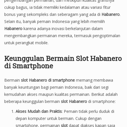
pengembangan permainan, dan meskipun kualitas grafisnya
cukup bagus, ia tidak memiliki kedalaman atau variasi fitur
bonus yang sekompleks dan seberagam yang ada di
Habanero
.
Selain itu, banyak pemain Indonesia yang lebih memilih
Habanero
karena adanya inovasi berkelanjutan dalam
mengembangkan permainan mereka, termasuk pengoptimalan
untuk perangkat mobile.
Keunggulan Bermain Slot Habanero
di Smartphone
Bermain
slot Habanero di smartphone
memang membawa
banyak keuntungan bagi pemain Indonesia, baik dari segi
kemudahan akses maupun kualitas permainan. Berikut adalah
beberapa keunggulan bermain
slot Habanero
di smartphone:
Akses Mudah dan Praktis
: Pemain tidak perlu duduk di
depan komputer untuk bermain. Cukup dengan
smartphone, permainan
slot
dapat diakses kapan saja