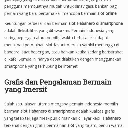
pengguna membuatnya mudah untuk dinavigasi, bahkan bagi
pemain yang baru pertama kali mencoba bermain
slot online
.
Keuntungan terbesar dari bermain
slot Habanero di smartphone
adalah fleksibilitas yang ditawarkan. Pemain Indonesia yang
sering bepergian atau memiliki waktu terbatas kini dapat
menikmati permainan
slot
favorit mereka sambil menunggu di
bandara, saat bepergian, atau bahkan ketika sedang beristirahat
di kafe. Semua ini hanya dapat dilakukan dengan menggunakan
smartphone yang terhubung ke internet.
Grafis dan Pengalaman Bermain
yang Imersif
Salah satu alasan utama mengapa pemain Indonesia memilih
bermain
slot Habanero di smartphone
adalah kualitas grafis
yang tetap terjaga meskipun dimainkan di layar kecil.
Habanero
terkenal dengan grafis permainan
slot
yang tajam, penuh warna,