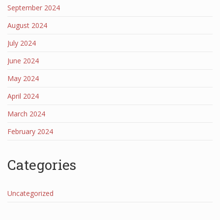
September 2024
August 2024
July 2024
June 2024
May 2024
April 2024
March 2024
February 2024
Categories
Uncategorized