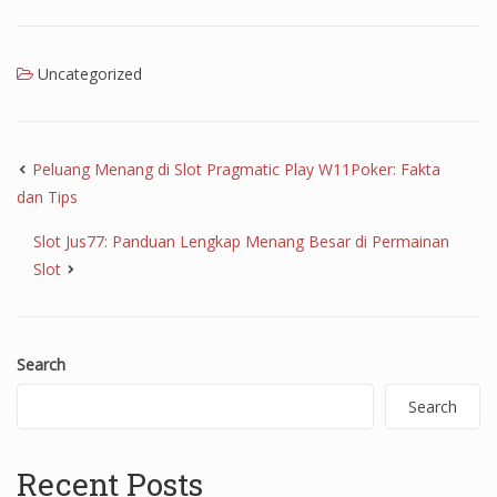
Uncategorized
Peluang Menang di Slot Pragmatic Play W11Poker: Fakta
dan Tips
Slot Jus77: Panduan Lengkap Menang Besar di Permainan
Slot
Search
Search
Recent Posts