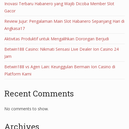
Inovasi Terbaru Habanero yang Wajib Dicoba Member Slot
Gacor
Review Jujur: Pengalaman Main Slot Habanero Sepanjang Hari di
Angkasa17
Aktivitas Produktif untuk Mengalihkan Dorongan Berjudi
Betwin188 Casino: Nikmati Sensasi Live Dealer Ion Casino 24
Jam
Betwin188 vs Agen Lain: Keunggulan Bermain Ion Casino di
Platform Kami
Recent Comments
No comments to show.
Archives