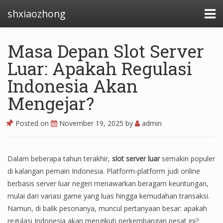
shxiaozhong
Masa Depan Slot Server
Luar: Apakah Regulasi
Indonesia Akan
Mengejar?
Posted on
November 19, 2025
by
admin
Dalam beberapa tahun terakhir,
slot server luar
semakin populer
di kalangan pemain Indonesia. Platform-platform judi online
berbasis server luar negeri menawarkan beragam keuntungan,
mulai dari variasi game yang luas hingga kemudahan transaksi.
Namun, di balik pesonanya, muncul pertanyaan besar: apakah
regulasi Indonesia akan mengikuti perkembangan pesat ini?