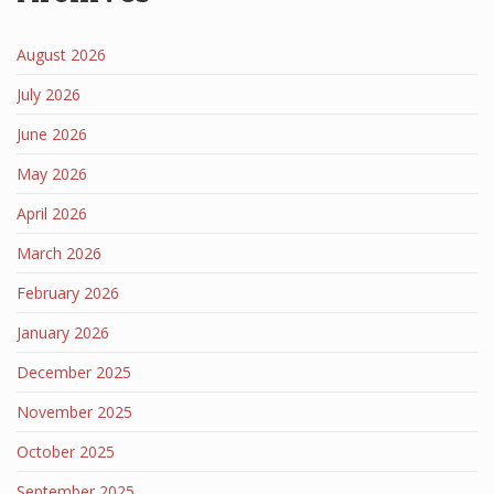
August 2026
July 2026
June 2026
May 2026
April 2026
March 2026
February 2026
January 2026
December 2025
November 2025
October 2025
September 2025