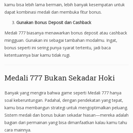
kamu bisa lebih lama bermain, lebih banyak kesempatan untuk
dapat kombinasi medali dan membuka fitur bonus.
Gunakan Bonus Deposit dan Cashback
Medali 777 biasanya menawarkan bonus deposit atau cashback
mingguan. Gunakan ini sebagai tambahan modalmu. Ingat,
bonus seperti ini sering punya syarat tertentu, jadi baca
ketentuannya biar kamu tidak rugi.
Medali 777 Bukan Sekadar Hoki
Banyak yang mengira bahwa game seperti Medali 777 hanya
soal keberuntungan. Padahal, dengan pendekatan yang tepat,
kamu bisa membangun strategi untuk mengoptimalkan peluang.
Sistem medali dan bonus bukan sekadar hiasan—mereka adalah
bagian dari permainan yang bisa dimanfaatkan kalau kamu tahu
cara mainnya.