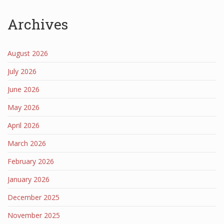
Archives
August 2026
July 2026
June 2026
May 2026
April 2026
March 2026
February 2026
January 2026
December 2025
November 2025