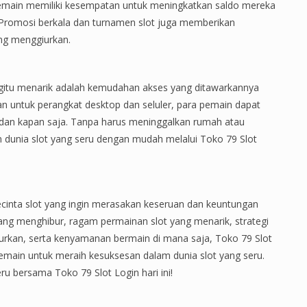
 pemain memiliki kesempatan untuk meningkatkan saldo mereka
romosi berkala dan turnamen slot juga memberikan
g menggiurkan.
gitu menarik adalah kemudahan akses yang ditawarkannya
n untuk perangkat desktop dan seluler, para pemain dapat
 dan kapan saja. Tanpa harus meninggalkan rumah atau
 dunia slot yang seru dengan mudah melalui Toko 79 Slot
pecinta slot yang ingin merasakan keseruan dan keuntungan
ng menghibur, ragam permainan slot yang menarik, strategi
rkan, serta kenyamanan bermain di mana saja, Toko 79 Slot
main untuk meraih kesuksesan dalam dunia slot yang seru.
ru bersama Toko 79 Slot Login hari ini!