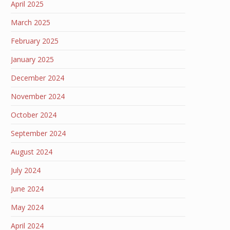
April 2025
March 2025
February 2025
January 2025
December 2024
November 2024
October 2024
September 2024
August 2024
July 2024
June 2024
May 2024
April 2024