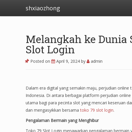
shxiaozhong
Melangkah ke Dunia S
Slot Login
Posted on
April 9, 2024
by
admin
Dalam era digital yang semakin maju, perjudian online 
Indonesia. Di antara berbagai platform perjudian online
utama bagi para pecinta slot yang mencari keseruan dan
dan mengasyikkan bersama
toko 79 slot login
.
Pengalaman Bermain yang Menghibur
Toko 79 Slot Login menawarkan pengalaman bermain y