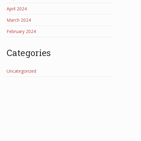
April 2024
March 2024
February 2024
Categories
Uncategorized