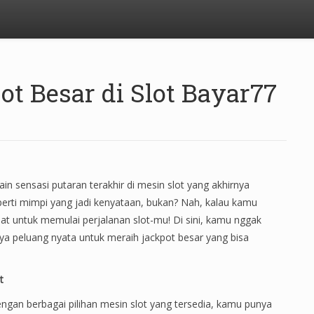
 Besar di Slot Bayar77
in sensasi putaran terakhir di mesin slot yang akhirnya
rti mimpi yang jadi kenyataan, bukan? Nah, kalau kamu
t untuk memulai perjalanan slot-mu! Di sini, kamu nggak
a peluang nyata untuk meraih jackpot besar yang bisa
t
ngan berbagai pilihan mesin slot yang tersedia, kamu punya