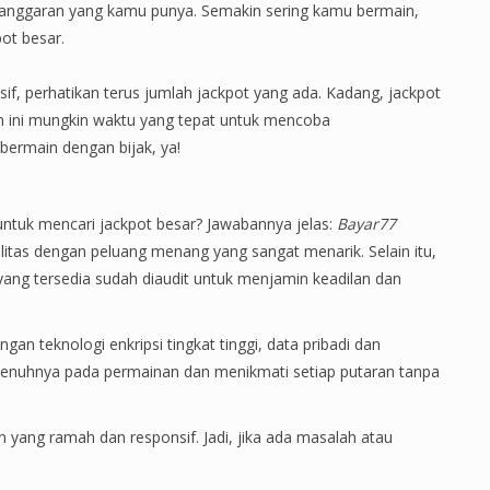
an anggaran yang kamu punya. Semakin sering kamu bermain,
ot besar.
if, perhatikan terus jumlah jackpot yang ada. Kadang, jackpot
an ini mungkin waktu yang tepat untuk mencoba
bermain dengan bijak, ya!
ntuk mencari jackpot besar? Jawabannya jelas:
Bayar77
itas dengan peluang menang yang sangat menarik. Selain itu,
ang tersedia sudah diaudit untuk menjamin keadilan dan
ngan teknologi enkripsi tingkat tinggi, data pribadi dan
epenuhnya pada permainan dan menikmati setiap putaran tanpa
yang ramah dan responsif. Jadi, jika ada masalah atau
.