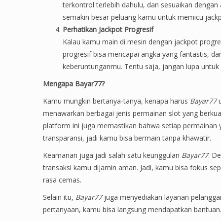
terkontrol terlebih dahulu, dan sesuaikan deng
semakin besar peluang kamu untuk memicu jackp
Perhatikan Jackpot Progresif
Kalau kamu main di mesin dengan jackpot progres
progresif bisa mencapai angka yang fantastis, d
keberuntunganmu. Tentu saja, jangan lupa untuk 
Mengapa Bayar77?
Kamu mungkin bertanya-tanya, kenapa harus
Bayar77
u
menawarkan berbagai jenis permainan slot yang berkual
platform ini juga memastikan bahwa setiap permainan y
transparansi, jadi kamu bisa bermain tanpa khawatir.
Keamanan juga jadi salah satu keunggulan
Bayar77
. De
transaksi kamu dijamin aman. Jadi, kamu bisa fokus s
rasa cemas.
Selain itu,
Bayar77
juga menyediakan layanan pelanggan 
pertanyaan, kamu bisa langsung mendapatkan bantuan