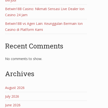
Berjudi
Betwin188 Casino: Nikmati Sensasi Live Dealer Ion
Casino 24 Jam
Betwin188 vs Agen Lain: Keunggulan Bermain Ion
Casino di Platform Kami
Recent Comments
No comments to show.
Archives
August 2026
July 2026
June 2026