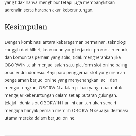
yang tidak hanya menghibur tetapi juga membangkitkan
adrenalin serta harapan akan keberuntungan.
Kesimpulan
Dengan kombinasi antara keberagaman permainan, teknologi
canggih dari Allbet, keamanan yang terjamin, promosi menarik,
dan komunitas pemain yang solid, tidak mengherankan jika
OBORWIN telah menjadi salah satu platform slot online paling
populer di Indonesia. Bagi para penggemar slot yang mencari
pengalaman berjudi online yang menyenangkan, adil, dan
menguntungkan, OBORWIN adalah pilihan yang tepat untuk
mengejar keberuntungan dalam setiap putaran gulungan.
Jelajahi dunia slot OBORWIN hari ini dan temukan sendiri
mengapa banyak pemain memilih OBORWIN sebagai destinasi
utama mereka dalam berjudi online.