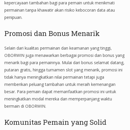
kepercayaan tambahan bagi para pemain untuk menikmati
permainan tanpa khawatir akan risiko kebocoran data atau
penipuan.
Promosi dan Bonus Menarik
Selain dari kualitas permainan dan keamanan yang tinggi,
OBORWIN juga menawarkan berbagai promosi dan bonus yang
menarik bagi para pemainnya. Mulai dari bonus selamat datang,
putaran gratis, hingga turnamen slot yang menarik, promosi ini
tidak hanya meningkatkan nilai permainan tetapi juga
memberikan peluang tambahan untuk meraih kemenangan
besar. Para pemain dapat memanfaatkan promosi ini untuk
meningkatkan modal mereka dan memperpanjang waktu
bermain di OBORWIN.
Komunitas Pemain yang Solid