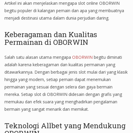
Artikel ini akan menjelaskan mengapa slot online OBORWIN
begitu populer di kalangan pemain dan apa yang membuatnya
menjadi destinasi utama dalam dunia perjudian daring.
Keberagaman dan Kualitas
Permainan di OBORWIN
Salah satu alasan utama mengapa
OBORWIN
begitu diminati
adalah karena keberagaman dan kualitas permainan yang
ditawarkannya. Dengan berbagai jenis slot mulai dari yang klasik
hingga yang modern, setiap pemain dapat menemukan
permainan yang sesuai dengan selera dan gaya bermain
mereka. Setiap slot di OBORWIN didesain dengan grafis yang
memukau dan efek suara yang menghadirkan pengalaman
bermain yang sangat menarik dan memikat.
Teknologi Allbet yang Mendukung