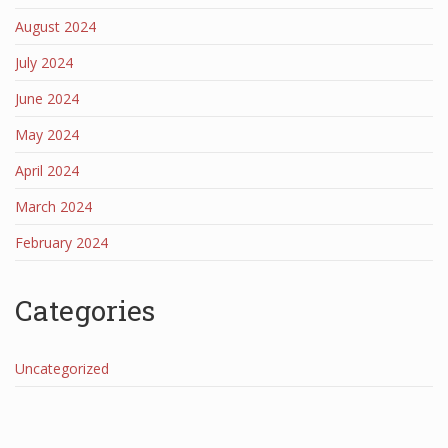
August 2024
July 2024
June 2024
May 2024
April 2024
March 2024
February 2024
Categories
Uncategorized