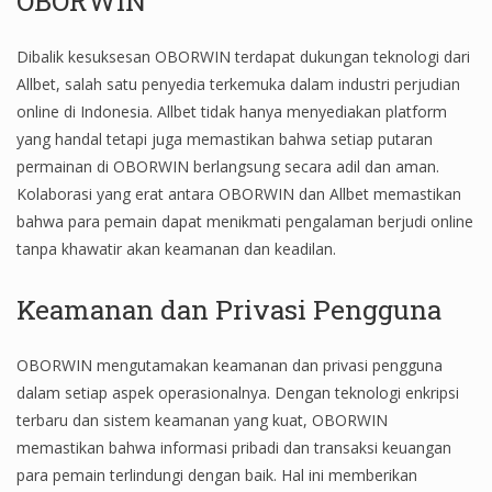
OBORWIN
Dibalik kesuksesan OBORWIN terdapat dukungan teknologi dari
Allbet, salah satu penyedia terkemuka dalam industri perjudian
online di Indonesia. Allbet tidak hanya menyediakan platform
yang handal tetapi juga memastikan bahwa setiap putaran
permainan di OBORWIN berlangsung secara adil dan aman.
Kolaborasi yang erat antara OBORWIN dan Allbet memastikan
bahwa para pemain dapat menikmati pengalaman berjudi online
tanpa khawatir akan keamanan dan keadilan.
Keamanan dan Privasi Pengguna
OBORWIN mengutamakan keamanan dan privasi pengguna
dalam setiap aspek operasionalnya. Dengan teknologi enkripsi
terbaru dan sistem keamanan yang kuat, OBORWIN
memastikan bahwa informasi pribadi dan transaksi keuangan
para pemain terlindungi dengan baik. Hal ini memberikan