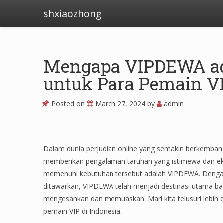
shxiaozhong
Mengapa VIPDEWA ad
untuk Para Pemain VI
Posted on
March 27, 2024
by
admin
Dalam dunia perjudian online yang semakin berkembang
memberikan pengalaman taruhan yang istimewa dan eksk
memenuhi kebutuhan tersebut adalah VIPDEWA. Dengan
ditawarkan, VIPDEWA telah menjadi destinasi utama b
mengesankan dan memuaskan. Mari kita telusuri lebi
pemain VIP di Indonesia.