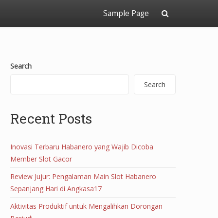
Sample Page
Search
Search
Recent Posts
Inovasi Terbaru Habanero yang Wajib Dicoba
Member Slot Gacor
Review Jujur: Pengalaman Main Slot Habanero
Sepanjang Hari di Angkasa17
Aktivitas Produktif untuk Mengalihkan Dorongan