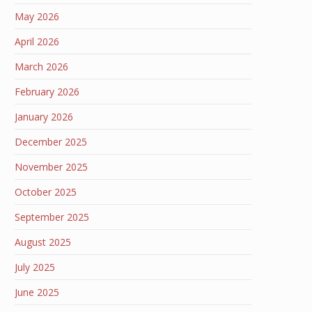
May 2026
April 2026
March 2026
February 2026
January 2026
December 2025
November 2025
October 2025
September 2025
August 2025
July 2025
June 2025