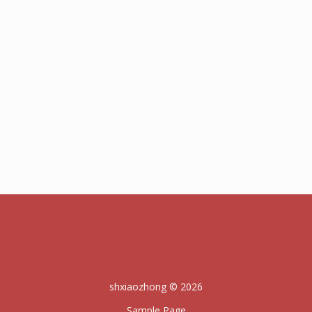
shxiaozhong © 2026
Sample Page