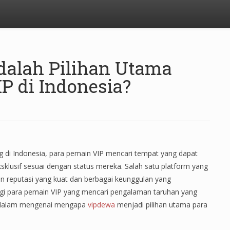
alah Pilihan Utama
P di Indonesia?
 di Indonesia, para pemain VIP mencari tempat yang dapat
lusif sesuai dengan status mereka. Salah satu platform yang
 reputasi yang kuat dan berbagai keunggulan yang
agi para pemain VIP yang mencari pengalaman taruhan yang
h dalam mengenai mengapa
vipdewa
menjadi pilihan utama para