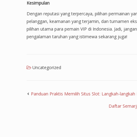
Kesimpulan
Dengan reputasi yang terpercaya, pilihan permainan yan
pelanggan, keamanan yang terjamin, dan turnamen ekskl
pilihan utama para pemain VIP di Indonesia. Jadi, jan
pengalaman taruhan yang istimewa sekarang juga!
Uncategorized
Panduan Praktis Memilih Situs Slot: Langkah-langka
Daftar Semarji