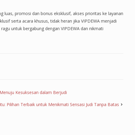
g luas, promosi dan bonus eksklusif, akses prioritas ke layanan
usif serta acara khusus, tidak heran jika VIPDEWA menjadi
gan ragu untuk bergabung dengan VIPDEWA dan nikmati
h Menuju Kesuksesan dalam Berjudi
tu: Pilihan Terbaik untuk Menikmati Sensasi Judi Tanpa Batas