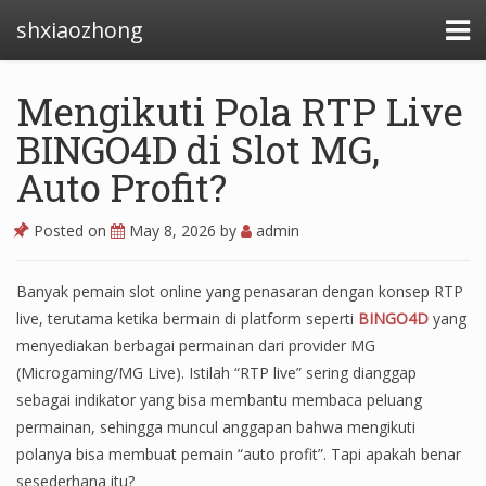
shxiaozhong
Mengikuti Pola RTP Live
BINGO4D di Slot MG,
Auto Profit?
Posted on
May 8, 2026
by
admin
Banyak pemain slot online yang penasaran dengan konsep RTP
live, terutama ketika bermain di platform seperti
BINGO4D
yang
menyediakan berbagai permainan dari provider MG
(Microgaming/MG Live). Istilah “RTP live” sering dianggap
sebagai indikator yang bisa membantu membaca peluang
permainan, sehingga muncul anggapan bahwa mengikuti
polanya bisa membuat pemain “auto profit”. Tapi apakah benar
sesederhana itu?