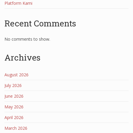
Platform Kami
Recent Comments
No comments to show.
Archives
August 2026
July 2026
June 2026
May 2026
April 2026
March 2026