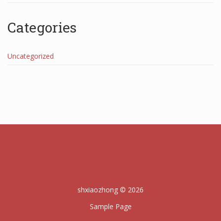
Categories
Uncategorized
shxiaozhong © 2026
Sample Page