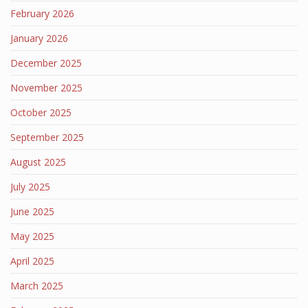
February 2026
January 2026
December 2025
November 2025
October 2025
September 2025
August 2025
July 2025
June 2025
May 2025
April 2025
March 2025