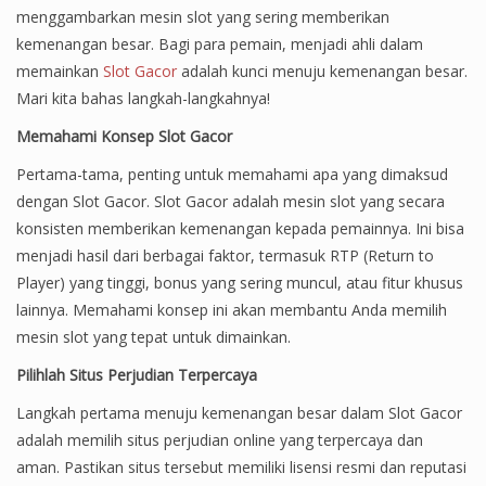
menggambarkan mesin slot yang sering memberikan
kemenangan besar. Bagi para pemain, menjadi ahli dalam
memainkan
Slot Gacor
adalah kunci menuju kemenangan besar.
Mari kita bahas langkah-langkahnya!
Memahami Konsep Slot Gacor
Pertama-tama, penting untuk memahami apa yang dimaksud
dengan Slot Gacor. Slot Gacor adalah mesin slot yang secara
konsisten memberikan kemenangan kepada pemainnya. Ini bisa
menjadi hasil dari berbagai faktor, termasuk RTP (Return to
Player) yang tinggi, bonus yang sering muncul, atau fitur khusus
lainnya. Memahami konsep ini akan membantu Anda memilih
mesin slot yang tepat untuk dimainkan.
Pilihlah Situs Perjudian Terpercaya
Langkah pertama menuju kemenangan besar dalam Slot Gacor
adalah memilih situs perjudian online yang terpercaya dan
aman. Pastikan situs tersebut memiliki lisensi resmi dan reputasi