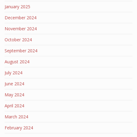
January 2025
December 2024
November 2024
October 2024
September 2024
August 2024
July 2024
June 2024
May 2024
April 2024
March 2024
February 2024